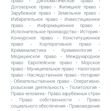
право
Дипломатическое право
-
-
Договорное право
Жилищное право
-
-
Зарубежное право
Земельное право
-
-
Избирательное право
Инвестиционное
-
право
Информационное право
-
-
Исполнительное производство
История
-
-
Конкурсное право
Конституционное
-
право
Корпоративное право
-
-
Криминалистика
Криминология
-
-
Медицинское право
Международное
-
право. Европейское право
Морское
-
право
Муниципальное право
Налоговое
-
-
право
Наследственное право
Нотариат
-
-
Обязательственное право
Оперативно-
-
-
розыскная деятельность
Политология
-
-
Права человека
Право зарубежных стран
-
Право собственности
Право
-
-
социального обеспечения
Правоведение
-