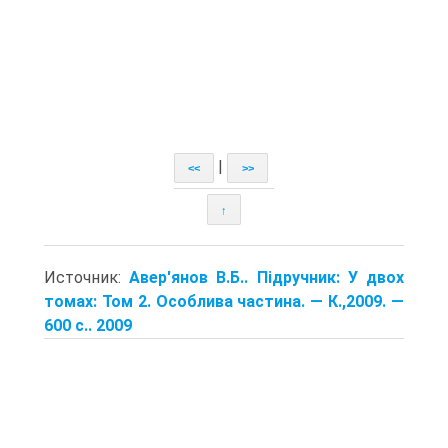
|
<<
>>
↑
Источник:
Авер'янов В.Б.. Підручник: У двох
томах: Том 2. Особлива частина. — К.,2009. —
600 с.. 2009