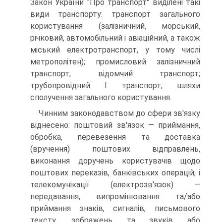
Закон України "Про транспорт" виділені такі
види транспорту: транспорт загального
користування (залізничний, морський,
річковий, автомобільний і авіаційний, а також
міський електротранспорт, у тому числі
метрополітен); промисловий залізничний
транспорт; відомчий транспорт;
трубопровідний І транспорт; шляхи
сполучення загального користування.
Чинним законодавством до сфери зв'язку
віднесено: поштовий зв'язок — приймання,
обробка, перевезення та доставка
(вручення) поштових відправлень,
виконання доручень користувачів щодо
поштових переказів, банківських операцій; і
телекомунікації (електрозв'язок) —
передавання, випромінювання та/або
приймання знаків, сигналів, письмового
тексту, зображень та звуків або