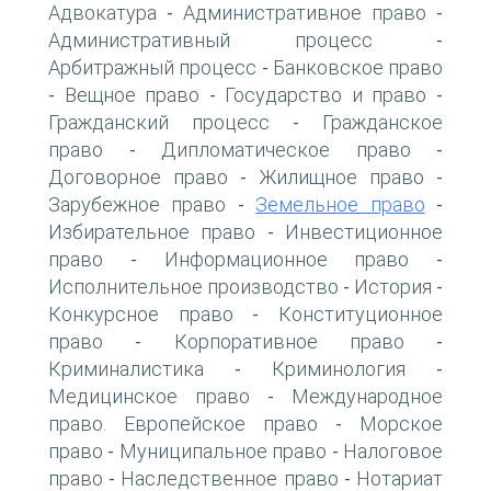
Адвокатура
Административное право
-
-
Административный процесс
-
Арбитражный процесс
Банковское право
-
Вещное право
Государство и право
-
-
-
Гражданский процесс
Гражданское
-
право
Дипломатическое право
-
-
Договорное право
Жилищное право
-
-
Зарубежное право
Земельное право
-
-
Избирательное право
Инвестиционное
-
право
Информационное право
-
-
Исполнительное производство
История
-
-
Конкурсное право
Конституционное
-
право
Корпоративное право
-
-
Криминалистика
Криминология
-
-
Медицинское право
Международное
-
право. Европейское право
Морское
-
право
Муниципальное право
Налоговое
-
-
право
Наследственное право
Нотариат
-
-