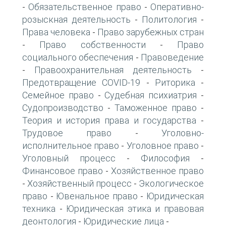
Обязательственное право
Оперативно-
-
-
розыскная деятельность
Политология
-
-
Права человека
Право зарубежных стран
-
Право собственности
Право
-
-
социального обеспечения
Правоведение
-
Правоохранительная деятельность
-
-
Предотвращение COVID-19
Риторика
-
-
Семейное право
Судебная психиатрия
-
-
Судопроизводство
Таможенное право
-
-
Теория и история права и государства
-
Трудовое право
Уголовно-
-
исполнительное право
Уголовное право
-
-
Уголовный процесс
Философия
-
-
Финансовое право
Хозяйственное право
-
Хозяйственный процесс
Экологическое
-
-
право
Ювенальное право
Юридическая
-
-
техника
Юридическая этика и правовая
-
деонтология
Юридические лица
-
-