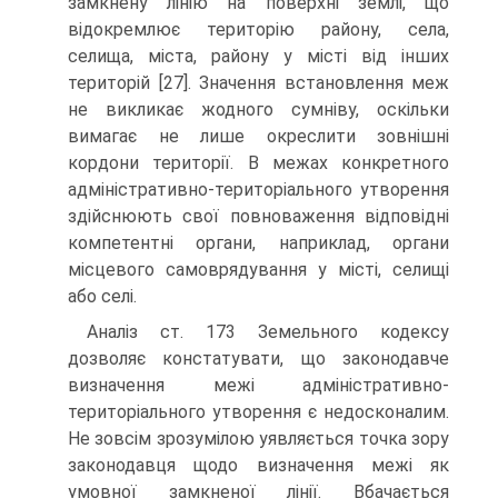
замкнену лінію на поверхні землі, що
відокремлює територію району, села,
селища, міста, району у місті від інших
територій [27]. Значення встановлення меж
не викликає жодного сумніву, оскільки
вимагає не лише окреслити зовнішні
кордони території. В межах конкретного
адміністративно-територіального утворення
здійснюють свої повноваження відповідні
компетентні органи, наприклад, органи
місцевого самоврядування у місті, селищі
або селі.
Аналіз ст. 173 Земельного кодексу
дозволяє констатувати, що законодавче
визначення межі адміністративно-
територіального утворення є недосконалим.
Не зовсім зрозумілою уявляється точка зору
законодавця щодо визначення межі як
умовної замкненої лінії. Вбачається