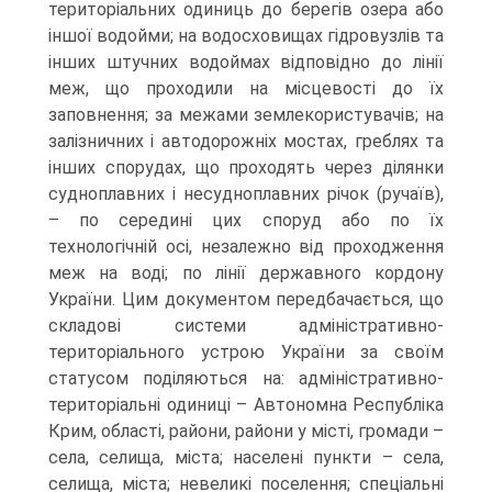
територіальних одиниць до берегів озера або
іншої водойми; на водосховищах гідровузлів та
інших штучних водоймах відповідно до лінії
меж, що проходили на місцевості до їх
заповнення; за межами землекористувачів; на
залізничних і автодорожніх мостах, греблях та
інших спорудах, що проходять через ділянки
судноплавних і несудноплавних річок (ручаїв),
– по середині цих споруд або по їх
технологічній осі, незалежно від проходження
меж на воді; по лінії державного кордону
України. Цим документом передбачається, що
складові системи адміністративно-
територіального устрою України за своїм
статусом поділяються на: адміністративно-
територіальні одиниці – Автономна Республіка
Крим, області, райони, райони у місті, громади –
села, селища, міста; населені пункти – села,
селища, міста; невеликі поселення; спеціальні