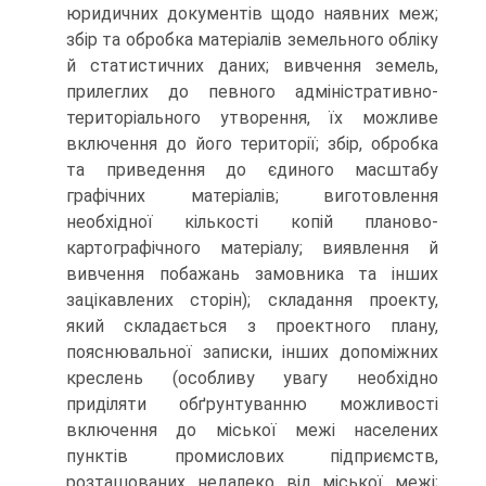
юридичних документів щодо наявних меж;
збір та обробка матеріалів земельного обліку
й статистичних даних; вивчення земель,
прилеглих до певного адміністративно-
територіального утворення, їх можливе
включення до його території; збір, обробка
та приведення до єдиного масштабу
графічних матеріалів; виготовлення
необхідної кількості копій планово-
картографічного матеріалу; виявлення й
вивчення побажань замовника та інших
зацікавлених сторін); складання проекту,
який складається з проектного плану,
пояснювальної записки, інших допоміжних
креслень (особливу увагу необхідно
приділяти обґрунтуванню можливості
включення до міської межі населених
пунктів промислових підприємств,
розташованих недалеко від міської межі;