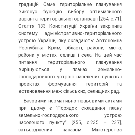
традицій. Саме територіальне планування
виконує функцію вибору оптимального
варіанта територіальної організації [254, с.71].
Стаття 133 Конституції України закріпила
систему адміністративно-територіального
устрою України, яку складають: Автономна
Республіка Крим, області, райони, міста,
райони у містах, селищі і села. На цей час
питання територіального планування
вирішуються у планах земельно-
господарського устрою населених пунктів і
проектах формування територій та
встановлення меж сільських, селищних рад.
Базовими нормативно-правовими актами
при цьому є “Порядок складання плану
земельно-господарського устрою
населеного пункту” [255, с.235 – 237],
затверджений наказом Міністерства