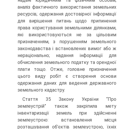
надані юридичним та фізичним особам;
аналіз фактичного використання земельних
ресурсів; одержання достовірної інформації
для вирішення питань щодо припинення
права користування земельними ділянками,
які використовуються не за цільовим
призначенням, з порушенням земельного
законодавства і встановлених вимог або ж
нераціонально; надання інформації для
обчислення земельного податку та орендної
плати тощо. Отже, головне призначення
цього виду робіт є створення основи
одержання даних для ведення державного
земельного кадастру.
Стаття 35 Закону України “Про
землеустрій” також закріпила мету
інвентаризації земель при здійсненні
землеустрою: встановлення місця
розташування об’єктів землеустрою, їхніх