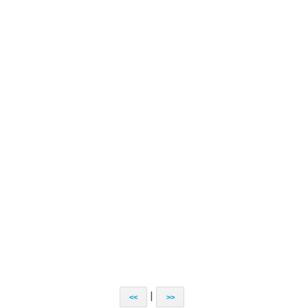
|
<<
>>