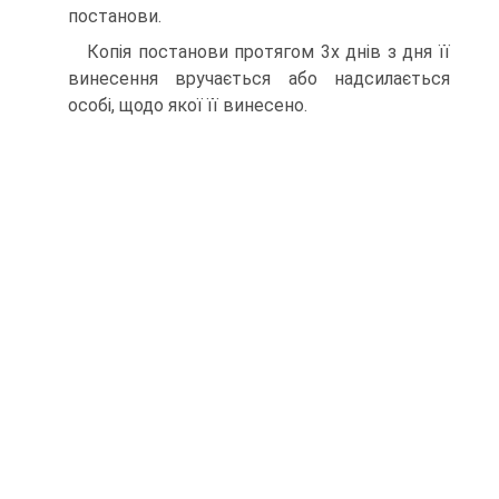
постанови.
Копія постанови протягом 3х днів з дня її
винесення вручається або надсилається
особі, щодо якої її винесено.