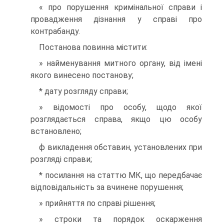
« про порушення кримінальної справи і
провадження дізнання у справі про
контрабанду.
Постанова повинна містити:
» найменування митного органу, від імені
якого винесено постанову;
* дату розгляду справи;
» відомості про особу, щодо якої
розглядається справа, якщо цю особу
встановлено;
ф викладення обставин, установлених при
розгляді справи;
* посилання на статтю МК, що передбачає
відповідальність за вчинене порушення;
» прийняття по справі рішення;
» строки та порядок оскарження