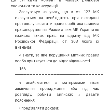
Це суттєвий момент в умовах ринкової
економіки та конкуренції.
Заслуговує на увагу, що в ст. 122 МК
вказується на необхідність при складанні
протоколу зачитати права особі, яка вчинила
правопорушення. Разом з тим МК України не
називає таких прав, на відміну від МК
Російської Федерації, ст. 308 якого їх
визначає:
« знати, за яке порушення митних правил
особа притягується до відповідальності;
166
——————————————————————————————
« знайомитися з матеріалами після
закінчення провадження або під час
розгляду, робити виписки; » давати
пояснення;
• пред'являти докази;