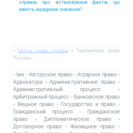
справах про встановлення фактів, що
мають юридичне значення?
Митне право України
Таможенное право
-
-
России
-
law
Авторское право
Аграрное право
-
-
-
-
Адвокатура
Административное право
-
-
Административный процесс
-
Арбитражный процесс
Банковское право
-
Вещное право
Государство и право
-
-
-
Гражданский процесс
Гражданское
-
право
Дипломатическое право
-
-
Договорное право
Жилищное право
-
-