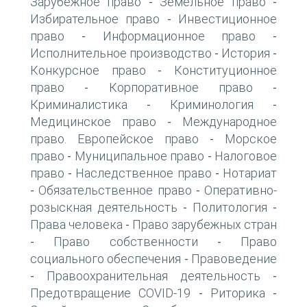
Зарубежное право
Земельное право
-
-
Избирательное право
Инвестиционное
-
право
Информационное право
-
-
Исполнительное производство
История
-
-
Конкурсное право
Конституционное
-
право
Корпоративное право
-
-
Криминалистика
Криминология
-
-
Медицинское право
Международное
-
право. Европейское право
Морское
-
право
Муниципальное право
Налоговое
-
-
право
Наследственное право
Нотариат
-
-
Обязательственное право
Оперативно-
-
-
розыскная деятельность
Политология
-
-
Права человека
Право зарубежных стран
-
Право собственности
Право
-
-
социального обеспечения
Правоведение
-
Правоохранительная деятельность
-
-
Предотвращение COVID-19
Риторика
-
-