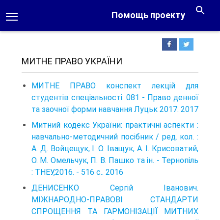
Помощь проекту
МИТНЕ ПРАВО УКРАЇНИ
МИТНЕ ПРАВО конспект лекцій для
студентів спеціальності: 081 - Право денної
та заочної форми навчання Луцьк 2017. 2017
Митний кодекс України: практичні аспекти :
навчально-методичний посібник / ред. кол. :
А. Д. Войцещук, І. О. Іващук, А. І. Крисоватий,
О. М. Омельчук, П. В. Пашко та ін. - Терно­піль
: ТНЕУ,2016. - 516 с.. 2016
ДЕНИСЕНКО Сергій Іванович.
МІЖНАРОДНО-ПРАВОВІ СТАНДАРТИ
СПРОЩЕННЯ ТА ГАРМОНІЗАЦІЇ МИТНИХ