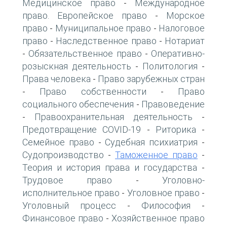
Медицинское право
Международное
-
право. Европейское право
Морское
-
право
Муниципальное право
Налоговое
-
-
право
Наследственное право
Нотариат
-
-
Обязательственное право
Оперативно-
-
-
розыскная деятельность
Политология
-
-
Права человека
Право зарубежных стран
-
Право собственности
Право
-
-
социального обеспечения
Правоведение
-
Правоохранительная деятельность
-
-
Предотвращение COVID-19
Риторика
-
-
Семейное право
Судебная психиатрия
-
-
Судопроизводство
Таможенное право
-
-
Теория и история права и государства
-
Трудовое право
Уголовно-
-
исполнительное право
Уголовное право
-
-
Уголовный процесс
Философия
-
-
Финансовое право
Хозяйственное право
-