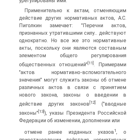
урегулированы ими.
Применительно к актам, отменяющим
действие других нормативных актов, А.С.
Пиголкин замечает: "Перечни актов,
признанных утратившими силу... действуют
однократно. Но все же это нормативные
акты, поскольку они являются составным
элементом общего регулирования
[11]
общественных отношений"
. Примерами
"актов нормативно-вспомогательного
значения" могут служить законы об отмене
различных актов в связи с принятием
нового закона, законы о введении в
[12]
действие других законов
("вводные
[13]
законы"
), указы Президента Российской
Федерации об изменении, дополнении или
1
отмене ранее изданных указов
, о
приостановлении действия нормативных