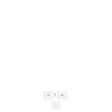
|
<<
>>
↑