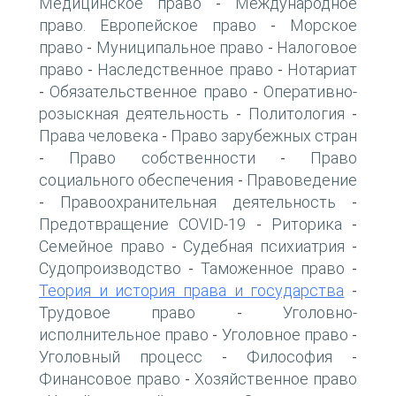
Медицинское право
Международное
-
право. Европейское право
Морское
-
право
Муниципальное право
Налоговое
-
-
право
Наследственное право
Нотариат
-
-
Обязательственное право
Оперативно-
-
-
розыскная деятельность
Политология
-
-
Права человека
Право зарубежных стран
-
Право собственности
Право
-
-
социального обеспечения
Правоведение
-
Правоохранительная деятельность
-
-
Предотвращение COVID-19
Риторика
-
-
Семейное право
Судебная психиатрия
-
-
Судопроизводство
Таможенное право
-
-
Теория и история права и государства
-
Трудовое право
Уголовно-
-
исполнительное право
Уголовное право
-
-
Уголовный процесс
Философия
-
-
Финансовое право
Хозяйственное право
-