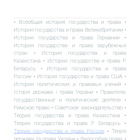
Всеобщая история государства и права
-
-
История государства и права Великобритании
-
История государства и права Германии
-
История государства и права зарубежных
стран
История государства и права
-
Казахстана
История государства и права Р.
-
Беларусь
История государства и права
-
России
История государства и права США
-
-
История политических и правовых учений
-
Історія держави і права України
Правители,
-
государственные и политические деятели
-
Римское право
Советское законодательство
-
-
Теория государства и права Казахстана
-
Теория государства и права Р. Беларусь
-
Теория государства и права России
Теорія
-
держави та права України
Философия права
-
-