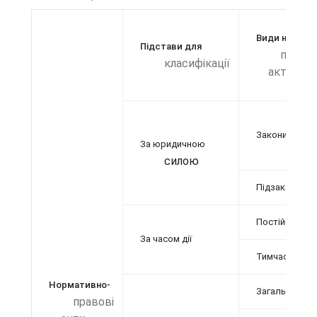
Види нормат
Підстави для
право
класифікації
актів
Закони
За юридичною
силою
Підзаконні н
Постійні
За часом дії
Тимчасові
Нормативно-
Загальнодер
правові