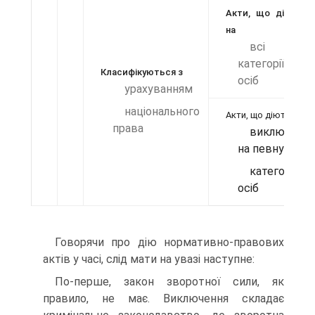
Акти, що діють
на
всі
категорії
Класифікуються з
осіб
урахуванням
національного
Акти, що діють
права
виключно
на певну
категорію
осіб
Говорячи про дію нормативно-правових
актів у часі, слід мати на увазі наступне:
По-перше, закон зворотної сили, як
правило, не має. Виключення складає