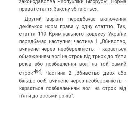
законодавства Республіки Білорусь”. Норма
права і стаття Закону збігаються.
Другий варіант передбачає включення
декількох норм права у одну статтю. Так,
стаття 119 Кримінального кодексу України
передбачає наступне: частина 1 „Вбивство,
вчинене через необережність, - карається
обмеженням волі на строк від трьох до п’яти
років або позбавлення волі на той самий
[94]
строк”
. Частина 2 „Вбивство двох або
більше осіб, вчинене через необережність, -
карається позбавленням волі на строк від
п’яти до восьми років”.