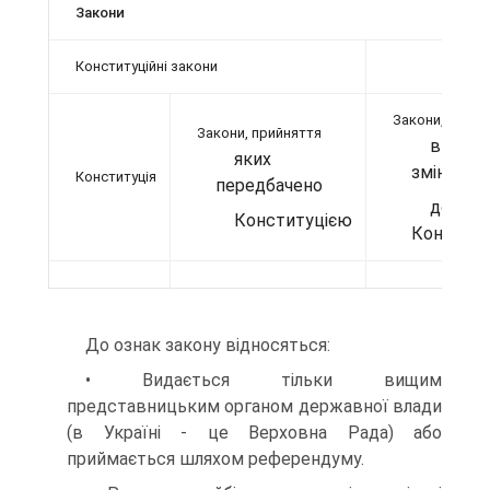
Закони
Конституційні закони
Закони, що
Закони, прийняття
вносят
яких
зміни
Конституція
передбачено
до
Конституцією
Конститу
До ознак закону відносяться:
• Видається тільки вищим
представницьким органом державної влади
(в Україні - це Верховна Рада) або
приймається шляхом референдуму.