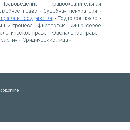
Правоведение
Правоохранительная
-
-
емейное право
Судебная психиатрия
-
-
 права и государства
Трудовое право
-
-
вный процесс
Философия
Финансовое
-
-
ологическое право
Ювенальное право
-
-
тология
Юридические лица
-
-
ook.online