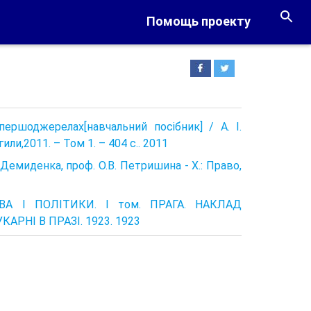
Помощь проекту
 першоджерелах[навчальний посібник] / А. І.
или,2011. – Том 1. – 404 с.. 2011
. Демиденка, проф. О.В. Петришина - Х.: Право,
ВА І ПОЛІТИКИ. I том. ПРАГА. НАКЛАД
РНІ В ПРАЗІ. 1923. 1923