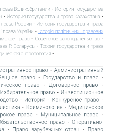
 права Великобритании
История государства
-
н
История государства и права Казахстана
-
-
 права России
История государства и права
-
і права України
Історія політичних і правових
-
имское право
Советское законодательство
-
-
ава Р. Беларусь
Теория государства и права
-
ическая антропология
-
истративное право
Административный
-
Вещное право
Государство и право
-
-
ическое право
Договорное право
-
-
Избирательное право
Инвестиционное
-
-
одство
История
Конкурсное право
-
-
-
листика
Криминология
Медицинское
-
-
рское право
Муниципальное право
-
-
Обязательственное право
Оперативно-
-
ка
Право зарубежных стран
Право
-
-