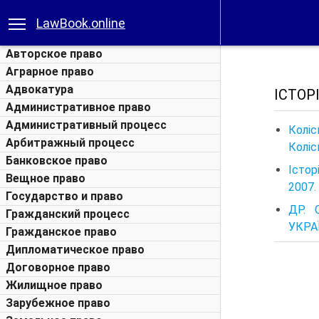
LawBook.online
Авторское право
Аграрное право
Адвокатура
ІСТОР
Административное право
Административный процесс
Коліс
Арбитражный процесс
Коліс
Банковское право
Істор
Вещное право
2007.
Государство и право
ДР. 
Гражданский процесс
УКРА
Гражданское право
Дипломатическое право
Договорное право
Жилищное право
Зарубежное право