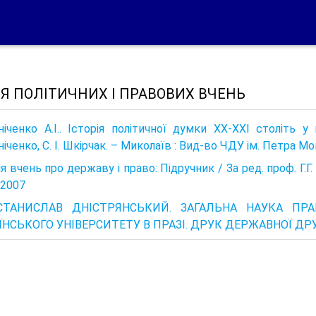
ІЯ ПОЛІТИЧНИХ І ПРАВОВИХ ВЧЕНЬ
ніченко А.І.. Історія політичної думки XX-XXI століть у
ніченко, С. І. Шкірчак. – Миколаїв : Вид-во ЧДУ ім. Петра Мог
ія вчень про державу і право: Підручник / За ред. проф. Г.Г
 2007
СТАНИСЛАВ ДНІСТРЯНСЬКИЙ. ЗАГАЛЬНА НАУКА ПРА
ЇНСЬКОГО УНІВЕРСИТЕТУ В ПРАЗІ. ДРУК ДЕРЖАВНОЇ ДРУКА