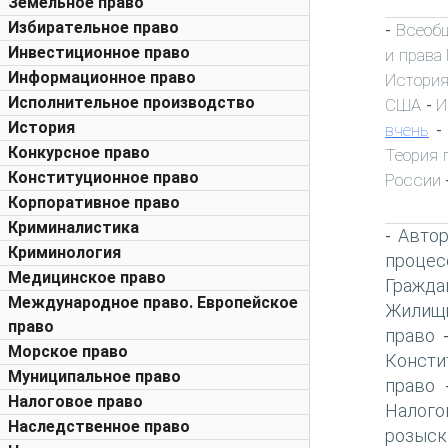
Земельное право
Избирательное право
Всеобщ
-
Инвестиционное право
и права
Информационное право
История
Исполнительное производство
США
И
-
История
вчень
Конкурсное право
Теория 
Конституционное право
России
Корпоративное право
Криминалистика
Автор
-
Криминология
процес
Медицинское право
Гражда
Международное право. Европейское
Жилищн
право
право
Морское право
Консти
Муниципальное право
право
Налоговое право
Налого
Наследственное право
розыск