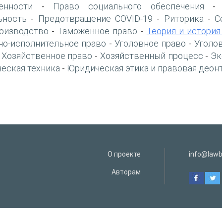
енности
Право социального обеспечения
-
ьность
Предотвращение COVID-19
Риторика
С
-
-
-
оизводство
Таможенное право
Теория и история
-
-
но-исполнительное право
Уголовное право
Уголо
-
-
Хозяйственное право
Хозяйственный процесс
Эк
-
-
-
еская техника
Юридическая этика и правовая деон
-
О проекте
info@lawb
Авторам