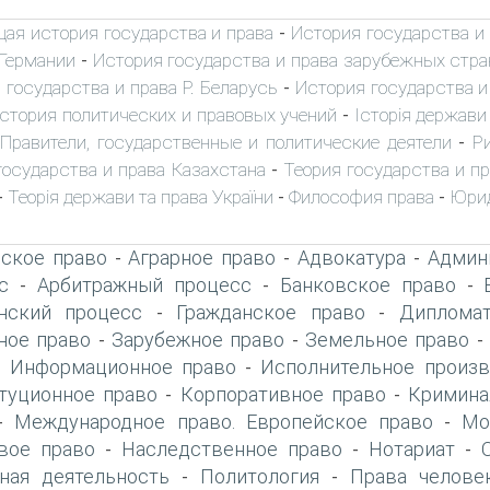
ая история государства и права
История государства и
-
 Германии
История государства и права зарубежных стра
-
 государства и права Р. Беларусь
История государства и
-
стория политических и правовых учений
Історія держави 
-
Правители, государственные и политические деятели
Р
-
-
государства и права Казахстана
Теория государства и пр
-
Теорія держави та права України
Философия права
Юрид
-
-
-
ское право
Аграрное право
Адвокатура
Админ
-
-
-
с
Арбитражный процесс
Банковское право
-
-
-
нский процесс
Гражданское право
Дипломат
-
-
ое право
Зарубежное право
Земельное право
-
-
Информационное право
Исполнительное произв
-
-
туционное право
Корпоративное право
Кримина
-
-
Международное право. Европейское право
Мо
-
-
вое право
Наследственное право
Нотариат
-
-
-
ная деятельность
Политология
Права челове
-
-