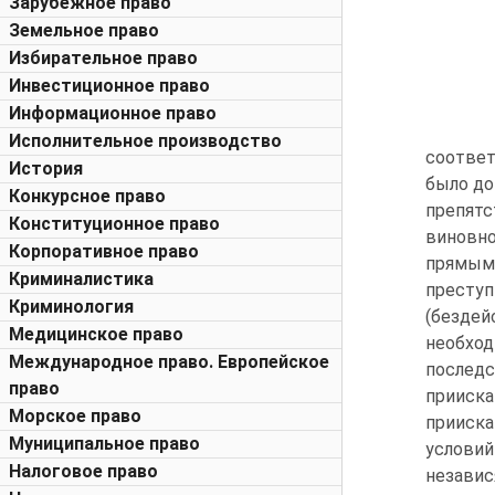
Зарубежное право
Земельное право
Избирательное право
Инвестиционное право
Информационное право
Исполнительное производство
соответ
История
было до
Конкурсное право
препят
Конституционное право
виновно
Корпоративное право
прямым 
Криминалистика
престу
Криминология
(безде
Медицинское право
необхо
Международное право. Европейское
послед
право
прииск
Морское право
прииска
Муниципальное право
услови
Налоговое право
независ