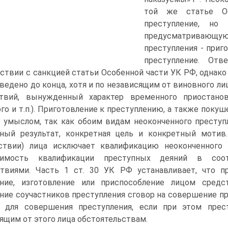
той же статье Ос
преступление, но
предусматриваю
преступления - приг
преступление. Отв
ствии с санкцией статьи Особенной части УК РФ, однако 
ведено до конца, хотя и по независящим от виновного л
ствий, вынужденный характер временного приостанов
го и т.п.). Приготовление к преступлению, а также поку
умыслом, так как обоим видам неоконченного преступ
пный результат, конкретная цель и конкретный мотив
йствии) лица исключает квалификацию неоконченного 
димость квалификации преступных деяний в соо
ствиями. Часть 1 ст. 30 УК РФ устанавливает, что п
ание, изготовление или приспособление лицом средс
ние соучастников преступления сговор на совершение п
й для совершения преступления, если при этом пре
ящим от этого лица обстоятельствам.