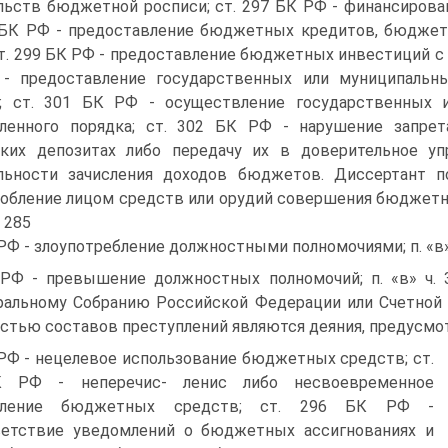
льств бюджетной росписи; ст. 297 БК РФ - финансиров
 БК РФ - предоставление бюджетных кредитов, бюджет
ст. 299 БК РФ - предоставление бюджетных инвестиций с 
- предоставление государственных или муниципальны
а; ст. 301 БК РФ - осуществление государственных 
вленного порядка; ст. 302 БК РФ - нарушение запр
ских депозитах либо передачу их в доверительное у
льности зачисления доходов бюджетов. Диссертант по
обление лицом средств или орудий совершения бюджетн
. 285
РФ - злоупотребление должностными полномочиями; п. «в» ч
РФ - превышение должностных полномочий; п. «в» ч. 
альному Собранию Российской Федерации или Счетной п
астью составов преступлений являются деяния, предусмо
РФ - нецелевое использование бюджетных средств; ст.
 РФ - неперечис- ленис либо несвоевременное
исление бюджетных средств; ст. 296 БК РФ -
ветствие уведомлений о бюджетных ассигнованиях и