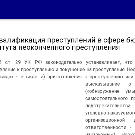
 Квалификация преступлений в сфере 
итута неоконченного преступления
2 ст. 29 УК РФ законодательно устанавливает, что
вление к преступлению и покушение на преступление. Н
видах - в виде: а) приготовления к преступлению или
высказывание о 
(«обнаружение ум
самостоятельного п
подстрекательства
уголовно-наказуемо
организационной 
ответственности -
наказуемы»1 . Неок