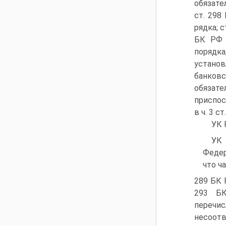
обязате
ст. 298
рядка; 
БК РФ 
порядк
устано
банков
обязате
приспос
в ч. 3 ст
УК 
УК 
Федер
что ч
289 БК 
293 БК
переч
несоот