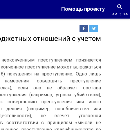
Помощь проекту
<<
↑
>>
бюджетных отношений с учетом
 неоконченным преступлением признается
еоконченное преступление может выражаться
 б) покушения на преступление.
Одно лишь
намерении совершить преступление
ысла»), если оно не образует состава
реступления (например, угрозы убийством),
 к совершению преступления или иного
го деяния (например, пособничества или
деятельности), не влечет уголовной
 в соответствии с принципом «мысли не
онченное преступление квалифицируется по