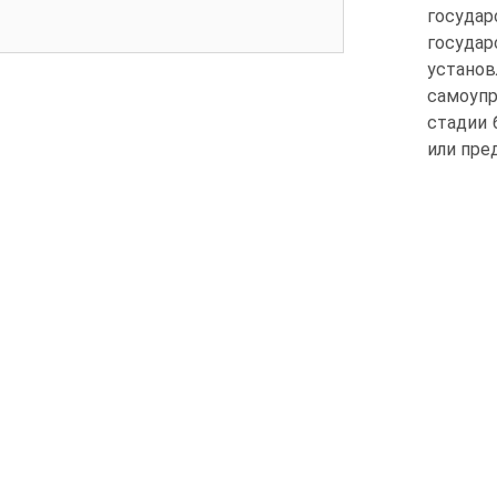
госуда
государ
устано
самоуп
стадии 
или пре