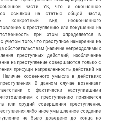
обенной части УК, что и оконченное
 со ссылкой на статью общей части,
щую конкретный вид неоконченного
отовление к преступлению или покушение на
етственность при этом определяется в
с учетом того, что преступное намерение не
ица обстоятельствам (наличие непреодолимых
ления преступных действий, изобличение
шение на преступление совершаются только с
ления присущи направленность действий на
. Наличие косвенного умысла в действиях
преступления. В данном случае возникает
тветствии с фактически наступившими
риготовлением к преступлению признается
тв или орудий совершения преступления,
реступления либо иное умышленное создание
ступление не было доведено до конца но