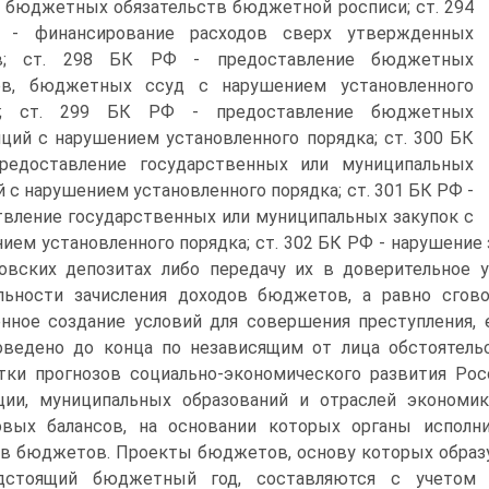
 бюджетных обязательств бюджетной росписи; ст. 294
- финансирование расходов сверх утвержденных
в; ст. 298 БК РФ - предоставление бюджетных
ов, бюджетных ссуд с нарушением установленного
а; ст. 299 БК РФ - предоставление бюджетных
ций с нарушением установленного порядка; ст. 300 БК
редоставление государственных или муниципальных
й с нарушением установленного порядка; ст. 301 БК РФ -
вление государственных или муниципальных закупок с
ием установленного порядка; ст. 302 БК РФ - нарушени
овских депозитах либо передачу их в доверительное 
ельности зачисления доходов бюджетов, а равно сгов
ное создание условий для совершения преступления, 
оведено до конца по независящим от лица обстоятел
тки прогнозов социально-экономического развития Ро
ции, муниципальных образований и отраслей экономи
овых балансов, на основании которых органы исполн
в бюджетов. Проекты бюджетов, основу которых образу
дстоящий бюджетный год, составляются с учетом 