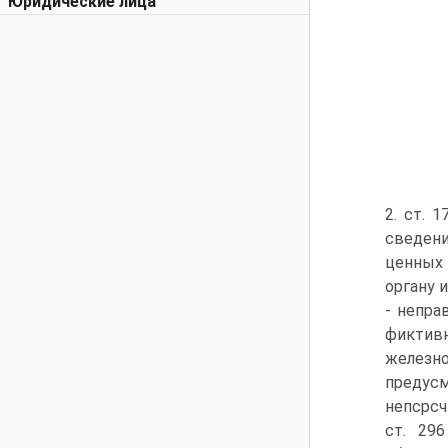
Юридические лица
2. ст. 
сведени
ценных 
органу 
- непра
фиктив
железн
предус
непсрсч
ст. 29