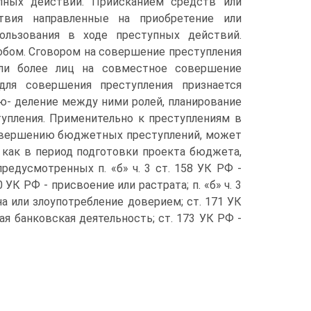
пных действий. Приисканием средств или
вия направленные на приобретение или
ользования в ходе преступных действий.
обом. Сговором на совершение преступления
или более лиц на совместное совершение
ля совершения преступления признается
рю- деление между ними ролей, планирование
тупления. Применительно к преступлениям в
овершению бюджетных преступлений, может
как в период подготовки проекта бюджета,
редусмотренных п. «б» ч. 3 ст. 158 УК РФ -
60 УК РФ - присвоение или растрата; п. «б» ч. 3
а или злоупотребление доверием; ст. 171 УК
ая банковская деятельность; ст. 173 УК РФ -