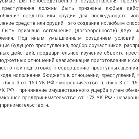
зуемые для непосредственного осуществления престу
 преступления должны быть признаны любые дейст
собление средств или орудий для последующего исп
ление средств или орудий - это создание их любым спос
 быть признано соглашение (договоренность) двух 
пления. Под иным умышленным созданием условий д
ация будущего преступления, подбор соучастников, расп
ных действий, предварительное изучение объекта прес
бюджетных отношений квалификация приготовления к с
есто при подготовке к совершению преступных деяний 
 ходе исполнения бюджета в отношении, преступлений, п
. «б» ч. 3 ст. 159 УК РФ - мошенничество; п. «б» ч. 3 ст. 1
 УК РФ - причинение имущественного ущерба путем обман
законное предпринимательство; ст. 172 УК РФ - незаконн
принимательство; ч.