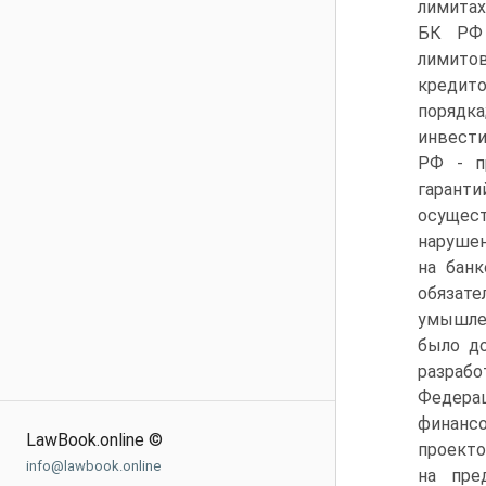
лимитах
БК РФ 
лимито
кредит
порядк
инвести
РФ - п
гаранти
осущест
нарушен
на банк
обязат
умышлен
было д
разрабо
Федера
финанс
LawBook.online ©
проекто
info@lawbook.online
на пре