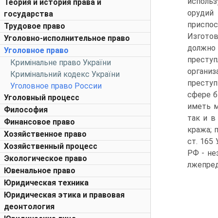
исполь
Теория и история права и
орудий
государства
приспо
Трудовое право
Изготов
Уголовно-исполнительное право
должно
Уголовное право
престу
Кримінальне право України
организ
Кримінальний кодекс України
преступ
Уголовное право России
сфере 
Уголовный процесс
иметь м
Философия
так и в
Финансовое право
кража; п
Хозяйственное право
ст. 165
Хозяйственный процесс
РФ - не
Экологическое право
лжепред
Ювенальное право
Юридическая техника
Юридическая этика и правовая
деонтология