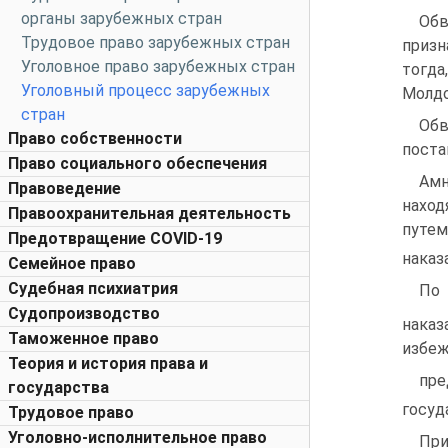
органы зарубежных стран
Обв
Трудовое право зарубежных стран
призн
Уголовное право зарубежных стран
тогда
Уголовный процесс зарубежных
Молдо
стран
Обв
Право собственности
поста
Право социального обеспечения
Амн
Правоведение
наход
Правоохранительная деятельность
путем
Предотвращение COVID-19
наказ
Семейное право
Судебная психиатрия
По 
Судопроизводство
нака
Таможенное право
избеж
Теория и история права и
пре
государства
госуд
Трудовое право
Уголовно-исполнительное право
При