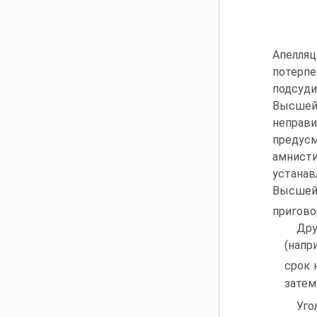
Апелля
потерп
подсуди
Высшей
неправи
предусм
амнисти
устанав
Высшей
пригово
Дру
(напр
срок 
затем
Уго