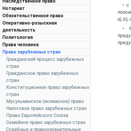
Наследственное право
• с
Нотариат
полож
Обязательственное право
a), b)
Оперативно-розыскная
• 
деятельность
пред
Политология
преду
Права человека
Право зарубежных стран
Гражданский процесс зарубежных
стран
Гражданское право зарубежных
стран
Конституционное право зарубежных
стран
Мусульманское (исламское) право
Налоговое право зарубежных стран
Право Европейского Союза
Семейное право зарубежных стран
Судебные и правоохранительные