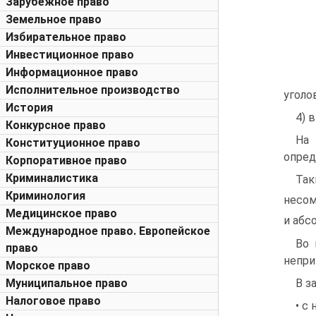
Зарубежное право
Земельное право
Избирательное право
Инвестиционное право
Информационное право
Исполнительное производство
уголо
История
4) 
Конкурсное право
На 
Конституционное право
опред
Корпоративное право
Криминалистика
Так
Криминология
несом
Медицинское право
и абс
Международное право. Европейское
Во 
право
непри
Морское право
В з
Муниципальное право
Налоговое право
• с