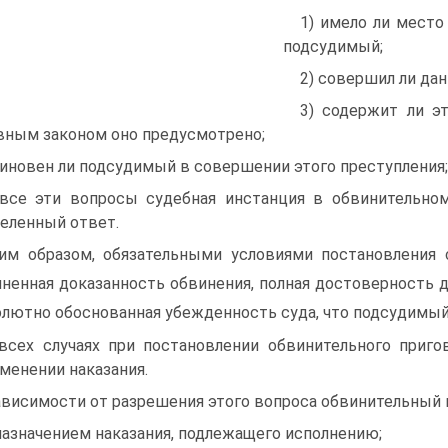
1) имело ли место
подсудимый;
2) совершил ли да
3) содержит ли э
вным законом оно предусмотрено;
виновен ли подсудимый в совершении этого преступления;
все эти вопросы судебная инстанция в обвинительном
еленный ответ.
им образом, обязательными условиями постановления 
ненная доказанность обвинения, полная достоверность 
олютно обоснованная убежденность суда, что подсудимы
всех случаях при постановлении обвинительного приг
менении наказания.
ависимости от разрешения этого вопроса обвинительный
 назначением наказания, подлежащего исполнению;