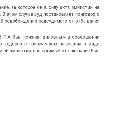
ие, за которое он в силу акта амнистии не
 В этом случае суд постановляет приговор о
 об освобождении подсудимого от отбывания
05 П.А. был признан виновным в совершении
ого кодекса с назначением наказания в виде
м об амнистии, подсудимый от наказания был