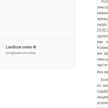
Ус
умыш
назна
превы
казус
25.02
срока
как н
LawBook.online ©
Колле
info@lawbook.online
же вр
умышл
части
без и
Есл
по не
суде
неце
услов