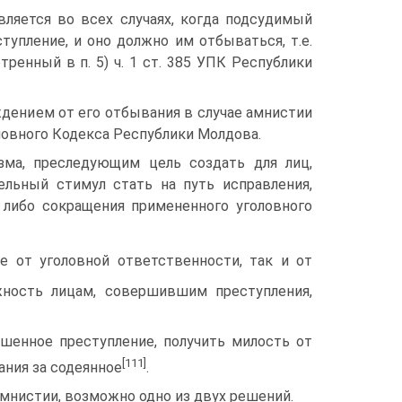
вляется во всех случаях, когда подсудимый
упление, и оно должно им отбываться, т.е.
тренный в п. 5) ч. 1 ст. 385 УПК Республики
дением от его отбывания в случае амнистии
ловного Кодекса Республики Молдова.
зма, преследующим цель создать для лиц,
ельный стимул стать на путь исправления,
, либо сокращения примененного уголовного
е от уголовной ответственности, так и от
ность лицам, совершившим преступления,
ршенное преступление, получить милость от
[111]
ания за содеянное
.
мнистии, возможно одно из двух решений.