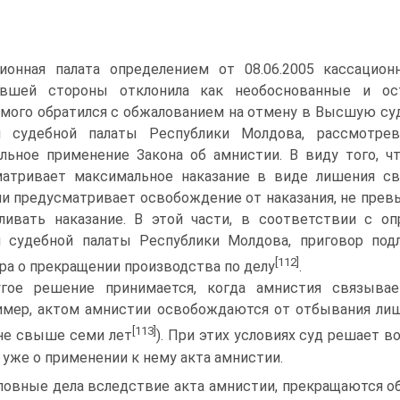
ционная палата определением от 08.06.2005 кассацио
евшей стороны отклонила как необоснованные и ост
мого обратился с обжалованием на отмену в Высшую суд
 судебной палаты Республики Молдова, рассмотрев
льное применение Закона об амнистии. В виду того, ч
атривает максимальное наказание в виде лишения сво
и предусматривает освобождение от наказания, не прев
ливать наказание. В этой части, в соответствии с о
 судебной палаты Республики Молдова, приговор под
[112]
ра о прекращении производства по делу
.
гое решение принимается, когда амнистия связыва
имер, актом амнистии освобождаются от отбывания лиш
[113]
не свыше семи лет
). При этих условиях суд решает в
 уже о применении к нему акта амнистии.
ловные дела вследствие акта амнистии, прекращаются об