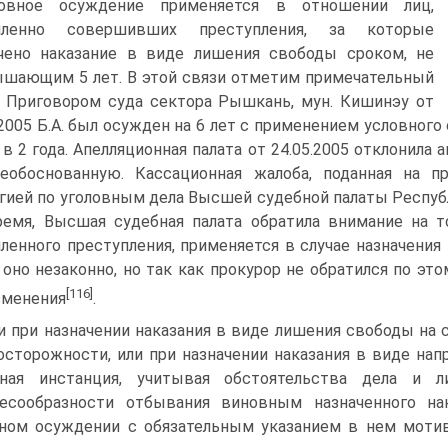
ловное осуждение применяется в отношении лиц,
ленно совершивших преступления, за которые
чено наказание в виде лишения свободы сроком, не
шающим 5 лет. В этой связи отметим примечательный
. Приговором суда сектора Рышкань, мун. Кишинэу от
.2005 Б.А. был осужден на 6 лет с применением условног
 в 2 года. Апелляционная палата от 24.05.2005 отклонил
еобоснованную. Кассационная жалоба, поданная на п
гией по уголовным дела Высшей судебной палаты Республ
емя, Высшая судебная палата обратила внимание на т
енного преступления, применяется в случае назначения 
 оно незаконно, но так как прокурор не обратился по эт
[116]
зменения
.
и при назначении наказания в виде лишения свободы на 
осторожности, или при назначении наказания в виде на
бная инстанция, учитывая обстоятельства дела и 
лесообразности отбывания виновным назначенного н
ном осуждении с обязательным указанием в нем мотив