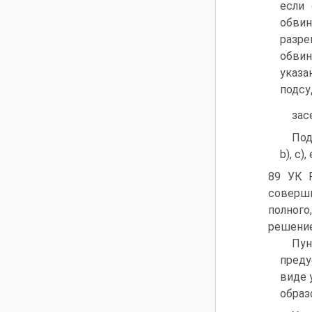
если 
обвин
разр
обвин
указа
подсу
зас
Под
b), c),
89 УК 
соверш
полног
решение
Пу
преду
виде 
образ