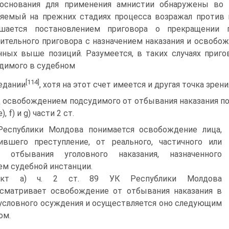
основания для применения амнистии обнаружены во 
яемый на прежних стадиях процесса возражал против 
ешается постановлением приговора о прекращении 
ительного приговора с назначением наказания и освобож
нных выше позиций. Разумеется, в таких случаях приг
димого в судебном
[114]
едании
, хотя на этот счет имеется и другая точка зрени
 освобождением подсудимого от отбывания наказания по
 e), f) и g) части 2 ст.
Республики Молдова понимается освобождение лица,
ившего преступление, от реального, частичного или
о, отбывания уголовного наказания, назначенного
м судебной инстанции.
нкт а) ч. 2 ст. 89 УК Республики Молдова
сматривает освобождение от отбывания наказания в
условного осуждения и осуществляется оно следующим
ом.