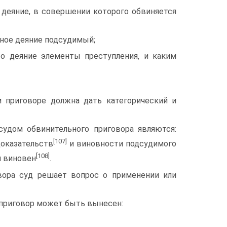
 деяние, в совершении которого обвиняется
нное деяние подсудимый;
то деяние элементы преступления, и каким
 приговоре должна дать категорический и
судом обвинительного приговора являются:
[107]
доказательств
и виновности подсудимого
[108]
й виновен
.
овора суд решает вопрос о применении или
 приговор может быть вынесен: