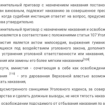
инительный приговор с назначением наказания постано
ан виновным, подлежит наказанию за совершенное прест
, когда судебная инстанция ответит на вопрос, предусмо
ва утвердительно.
инительный приговор с назначением наказания и освобож
новляется в соответствии с положениями статьи 107 Уго
истия является актом милосердия, выражения гумани
ящихся под воздействием уголовного закона, дополнит
 устранения уголовной ответственности или наказания
[109]
ания или замены его более мягким наказанием
.
сути, амнистия - сочетающая в себе как освобождени
[110]
зания
- это дарованная Верховной властью возмож
ать наказания,
дусмотренного санкциями Уголовного кодекса, за сове
арства и сделать должные выводы, не неся тягость наказ
 освобождении подсудимого от отбывания наказания по а