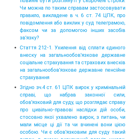
повинні бути розглянуті у скорочені строки.
Чи можна по таким справам застосовувати
правило, викладене в ч. 6 ст. 74 ЦПК, про
повідомлення або виклик у суд телеграмою,
факсом чи за допомогою інших засобів
зв'язку?
Стаття 212-1. Ухилення від сплати єдиного
внеску на загальнообов'язкове державне
соціальне страхування та страхових внесків
на загальнообов'язкове державне пенсійне
страхування
Згідно зч.4 ст. 61 ЦПК вирок у кримінальній
справі, що набрав законної сили,
обов'язковий для суду, що розглядає справу
про цивільно-правові наслідки дій особи,
стосовно якої ухвалено вирок, з питань, чи
мали місце ці дії та чи вчинені вони цією
особою. Чи є обов'язковим для суду такий