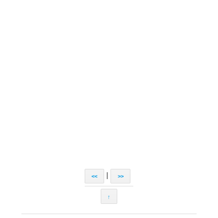
|
<<
>>
↑