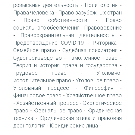
розыскная деятельность
Политология
-
-
Права человека
Право зарубежных стран
-
Право собственности
Право
-
-
социального обеспечения
Правоведение
-
Правоохранительная деятельность
-
-
Предотвращение COVID-19
Риторика
-
-
Семейное право
Судебная психиатрия
-
-
Судопроизводство
Таможенное право
-
-
Теория и история права и государства
-
Трудовое право
Уголовно-
-
исполнительное право
Уголовное право
-
-
Уголовный процесс
Философия
-
-
Финансовое право
Хозяйственное право
-
Хозяйственный процесс
Экологическое
-
-
право
Ювенальное право
Юридическая
-
-
техника
Юридическая этика и правовая
-
деонтология
Юридические лица
-
-