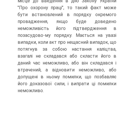
місце до введення в дію Закону України
"Про охорону праці", то такий факт може
бути встановлений в порядку окремого
провадження, якщо буде доведено
неможливість його підтвердження в
позасудово-му порядку. Мається на увазі
випадки, коли акт про нещасний випадок, що
потягнув за собою настання каліцтва,
взагалі не складався або скласти його в
даний час неможливо, або він складався і
втрачений, а відновити неможливо, або
допущені в ньому помилки, що позбавляє
його доказової сили, і випрати ці помилки
неможливо.