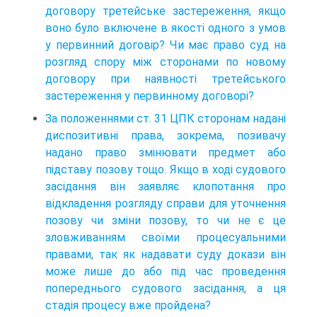
договору третейське застереження, якщо
воно було включене в якості одного з умов
у первинний договір? Чи має право суд на
розгляд спору між сторонами по новому
договору при наявності третейського
застереження у первинному договорі?
За положеннями ст. 31 ЦПК сторонам надані
диспозитивні права, зокрема, позивачу
надано право змінювати предмет або
підставу позову тощо. Якщо в ході судового
засідання він заявляє клопотання про
відкладення розгляду справи для уточнення
позову чи зміни позову, то чи не є це
зловживанням своїми процесуальними
правами, так як надавати суду докази він
може лише до або під час проведення
попереднього судового засідання, а ця
стадія процесу вже пройдена?