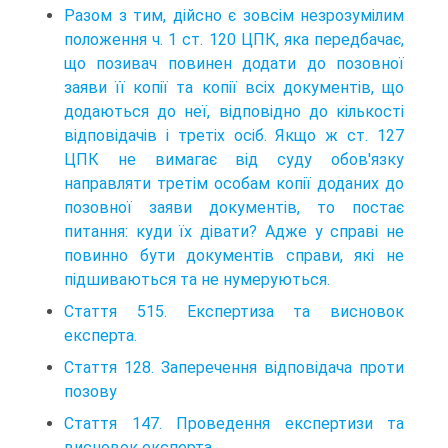
Разом з тим, дійсно є зовсім незрозумілим
положення ч. 1 ст. 120 ЦПК, яка передбачає,
що позивач повинен додати до позовної
заяви її копії та копії всіх документів, що
додаються до неї, відповідно до кількості
відповідачів і третіх осіб. Якщо ж ст. 127
ЦПК не вимагає від суду обов'язку
направляти третім особам копії доданих до
позовної заяви документів, то постає
питання: куди їх дівати? Адже у справі не
повинно бути документів справи, які не
підшиваються та не нумеруються.
Стаття 515. Експертиза та висновок
експерта.
Стаття 128. Заперечення відповідача проти
позову
Стаття 147. Проведення експертизи та
висновок експерта