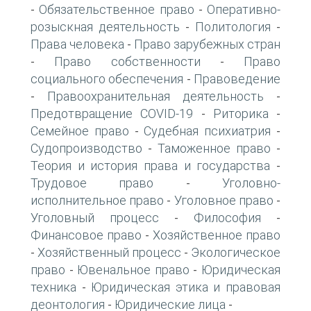
Обязательственное право
Оперативно-
-
-
розыскная деятельность
Политология
-
-
Права человека
Право зарубежных стран
-
Право собственности
Право
-
-
социального обеспечения
Правоведение
-
Правоохранительная деятельность
-
-
Предотвращение COVID-19
Риторика
-
-
Семейное право
Судебная психиатрия
-
-
Судопроизводство
Таможенное право
-
-
Теория и история права и государства
-
Трудовое право
Уголовно-
-
исполнительное право
Уголовное право
-
-
Уголовный процесс
Философия
-
-
Финансовое право
Хозяйственное право
-
Хозяйственный процесс
Экологическое
-
-
право
Ювенальное право
Юридическая
-
-
техника
Юридическая этика и правовая
-
деонтология
Юридические лица
-
-