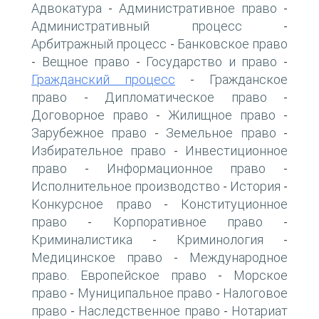
Адвокатура
Административное право
-
-
Административный процесс
-
Арбитражный процесс
Банковское право
-
Вещное право
Государство и право
-
-
-
Гражданский процесс
Гражданское
-
право
Дипломатическое право
-
-
Договорное право
Жилищное право
-
-
Зарубежное право
Земельное право
-
-
Избирательное право
Инвестиционное
-
право
Информационное право
-
-
Исполнительное производство
История
-
-
Конкурсное право
Конституционное
-
право
Корпоративное право
-
-
Криминалистика
Криминология
-
-
Медицинское право
Международное
-
право. Европейское право
Морское
-
право
Муниципальное право
Налоговое
-
-
право
Наследственное право
Нотариат
-
-