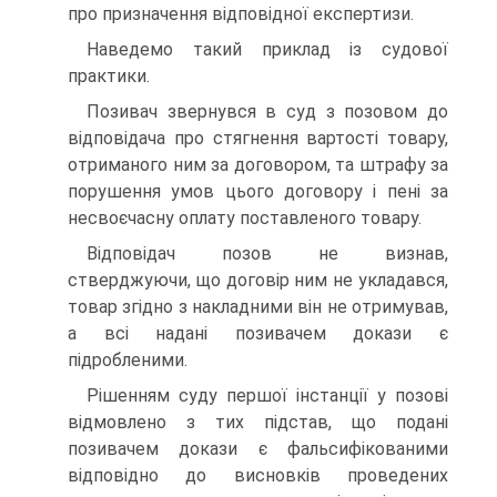
про призначення відповідної експертизи.
Наведемо такий приклад із судової
практики.
Позивач звернувся в суд з позовом до
відповідача про стягнення вартості товару,
отриманого ним за договором, та штрафу за
порушення умов цього договору і пені за
несвоєчасну оплату поставленого товару.
Відповідач позов не визнав,
стверджуючи, що договір ним не укладався,
товар згідно з накладними він не отримував,
а всі надані позивачем докази є
підробленими.
Рішенням суду першої інстанції у позові
відмовлено з тих підстав, що подані
позивачем докази є фальсифікованими
відповідно до висновків проведених