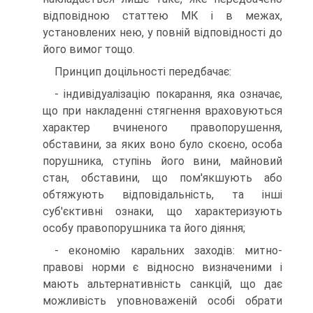
відповідною статтею МК і в межах,
установлених нею, у повній відповідності до
його вимог тощо.
Принцип доцільності передбачає:
- індивідуалізацію покарання, яка означає,
що при накладенні стягнення враховуються
характер вчиненого правопорушення,
обставини, за яких воно було скоєно, особа
порушника, ступінь його вини, майновий
стан, обставини, що пом'якшують або
обтяжують відповідальність, та інші
суб'єктивні ознаки, що характеризують
особу правопорушника та його діяння;
- економію каральних заходів: митно-
правові норми є відносно визначеними і
мають альтернативність санкцій, що дає
можливість уповноваженій особі обрати