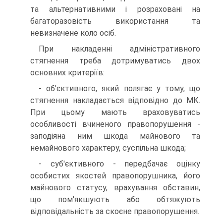
та альтернативними і розраховані на
багаторазовість використання та
невизначене коло осіб.
При накладенні адміністративного
стягнення треба дотримуватись двох
основних критеріїв:
- об'єктивного, який полягає у тому, що
стягнення накладається відповідно до МК.
При цьому мають враховуватись
особливості вчиненого правопорушення -
заподіяна ним шкода майнового та
немайнового характеру, суспільна шкода;
- суб'єктивного - передбачає оцінку
особистих якостей правопорушника, його
майнового статусу, врахування обставин,
що пом'якшують або обтяжують
відповідальність за скоєне правопорушення.