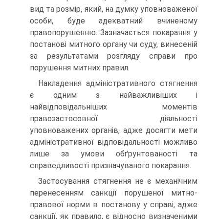
вид та розмір, який, на думку уповноваженої
особи, буде адекватний вчиненому
правопорушенню. Зазначається покарання у
постанові митного органу чи суду, винесеній
за результатами розгляду справи про
порушення митних правил.
Накладення адміністративного стягнення
є одним з найважливіших і
найвідповідальніших моментів
правозастосовної діяльності
уповноважених органів, адже досягти мети
адміністративної відповідальності можливо
лише за умови обґрунтованості та
справедливості призначуваного покарання.
Застосування стягнення не є механічним
перенесенням санкції порушеної митно-
правової норми в постанову у справі, адже
санкції, як правило, є відносно визначеними