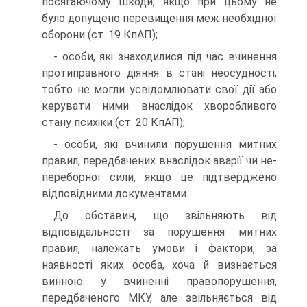
посягаючому шкоди, якщо при цьому не
було допущено перевищення меж необхідної
оборони (ст. 19 КпАП);
- особи, які знаходилися під час вчинення
протиправного діяння в стані неосудності,
тобто не могли усвідомлювати свої дії або
керувати ними внаслідок хворобливого
стану психіки (ст. 20 КпАП);
- особи, які вчинили порушення митних
правил, передбачених внаслідок аварії чи не­
переборної сили, якщо це підтверджено
відповідними документами.
До обставин, що звільняють від
відповідальності за порушення митних
правил, належать умови і фактори, за
наявності яких особа, хоча й визнається
винною у вчиненні правопорушення,
передбаченого МКУ, але звільняється від