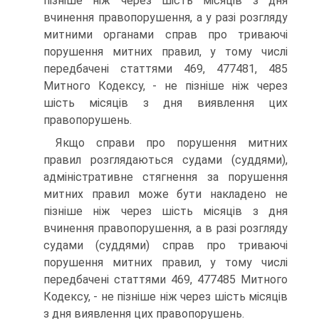
пізніше ніж через шість місяців з дня
вчинення правопорушення, а у разі розгляду
митними органами справ про триваючі
порушення митних правил, у тому числі
передбачені статтями 469, 477­481, 485
Митного Кодексу, - не пізніше ніж через
шість місяців з дня виявлення цих
правопорушень.
Якщо справи про порушення митних
правил розглядаються судами (суддями),
адміністративне стягнення за порушення
митних правил може бути накладено не
пізніше ніж через шість місяців з дня
вчинення правопорушення, а в разі розгляду
судами (суддями) справ про триваючі
порушення митних правил, у тому числі
передбачені статтями 469, 477­485 Митного
Кодексу, - не пізніше ніж через шість місяців
з дня виявлення цих правопорушень.