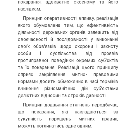
покарання, адекватне скоєному та його
наслідкам.
Принцип оперативності впливу, реалізація
якого обумовлена тим, що ефективність
діяльності державних органів залежить від
своєчасності й послідовності у виконанні
своїх обов'язків щодо охорони і захисту
особи і суспільства від проявів
протиправної поведінки окремих суб'єктів
та їх покарання. Реалізації цього принципу
сприяє закріплення митно- правовими
нормами досить обмежених в часі термінів
вчинення різноманітних дій суб'єктами
деліктних відносин та строків давності.
Принцип додавання стягнень передбачає,
що покарання, які накладаються за
сукупність порушень митних правил,
можуть поглинатись одне одним.