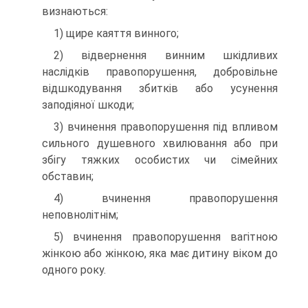
визнаються:
1) щире каяття винного;
2) відвернення винним шкідливих
наслідків правопорушення, добровільне
відшкодування збитків або усунення
заподіяної шкоди;
3) вчинення правопорушення під впливом
сильного душевного хвилювання або при
збігу тяжких особистих чи сімейних
обставин;
4) вчинення правопорушення
неповнолітнім;
5) вчинення правопорушення вагітною
жінкою або жінкою, яка має дитину віком до
одного року.