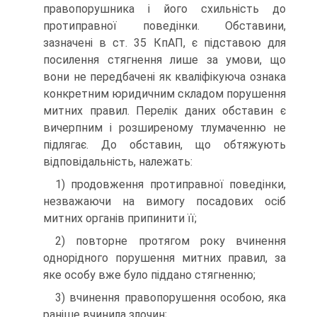
правопорушника і його схильність до
протиправної поведінки. Обставини,
зазначені в ст. 35 КпАП, є підставою для
посилення стягнення лише за умови, що
вони не передбачені як кваліфікуюча ознака
конкретним юридичним складом порушення
митних правил. Перелік даних обставин є
вичерпним і розширеному тлумаченню не
підлягає. До обставин, що обтяжують
відповідальність, належать:
1) продовження протиправної поведінки,
незважаючи на вимогу посадових осіб
митних органів припинити її;
2) повторне протягом року вчинення
однорідного порушення митних правил, за
яке особу вже було піддано стягненню;
3) вчинення правопорушення особою, яка
раніше вчинила злочин;