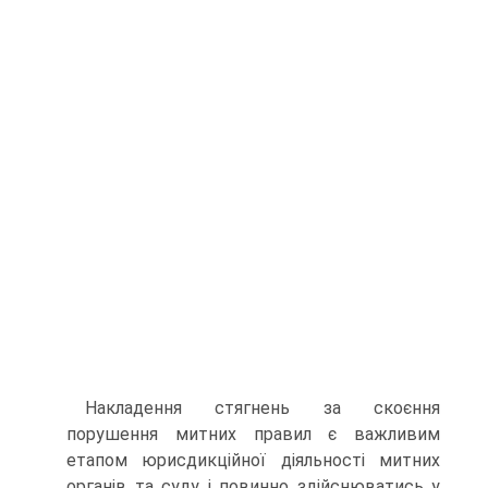
Накладення стягнень за скоєння
порушення митних правил є важливим
етапом юрисдикційної діяльності митних
органів та суду і повинно здійснюватись у