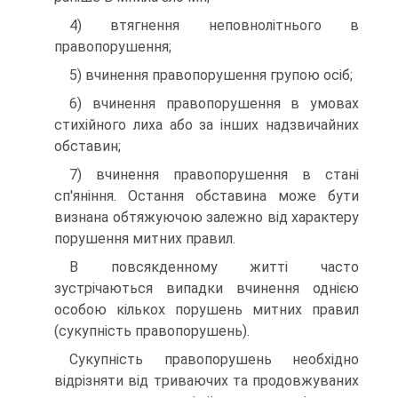
4) втягнення неповнолітнього в
правопорушення;
5) вчинення правопорушення групою осіб;
6) вчинення правопорушення в умовах
стихійного лиха або за інших надзвичайних
обставин;
7) вчинення правопорушення в стані
сп'яніння. Остання обставина може бути
визнана обтяжуючою залежно від характеру
порушення митних правил.
В повсякденному житті часто
зустрічаються випадки вчинення однією
особою кількох порушень митних правил
(сукупність правопорушень).
Сукупність правопорушень необхідно
відрізняти від триваючих та продовжуваних