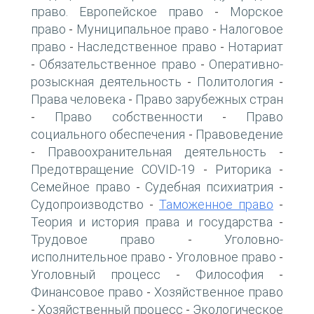
право. Европейское право
Морское
-
право
Муниципальное право
Налоговое
-
-
право
Наследственное право
Нотариат
-
-
Обязательственное право
Оперативно-
-
-
розыскная деятельность
Политология
-
-
Права человека
Право зарубежных стран
-
Право собственности
Право
-
-
социального обеспечения
Правоведение
-
Правоохранительная деятельность
-
-
Предотвращение COVID-19
Риторика
-
-
Семейное право
Судебная психиатрия
-
-
Судопроизводство
Таможенное право
-
-
Теория и история права и государства
-
Трудовое право
Уголовно-
-
исполнительное право
Уголовное право
-
-
Уголовный процесс
Философия
-
-
Финансовое право
Хозяйственное право
-
Хозяйственный процесс
Экологическое
-
-