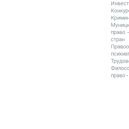
Инвест
Конкур
Кримин
Муници
право
стран
Правоо
психиа
Трудов
Филос
право