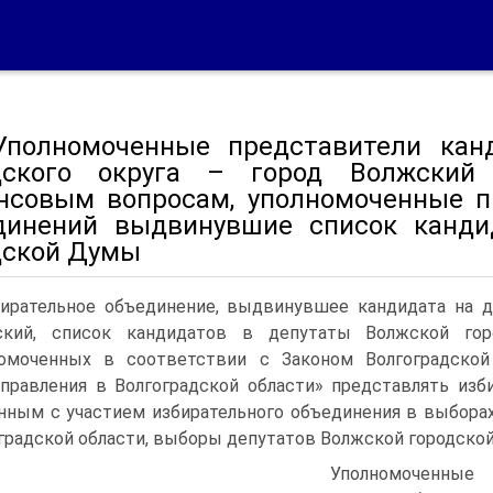
 Уполномоченные представители ка
дского округа – город Волжский 
нсовым вопросам, уполномоченные п
динений выдвинувшие список канди
дской Думы
ирательное объединение, выдвинувшее кандидата на д
ский, список кандидатов в депутаты Волжской горо
номоченных в соответствии с Законом Волгоградско
правления в Волгоградской области» представлять изб
нным с участием избирательного объединения в выборах
градской области, выборы депутатов Волжской городско
Уполномоченные