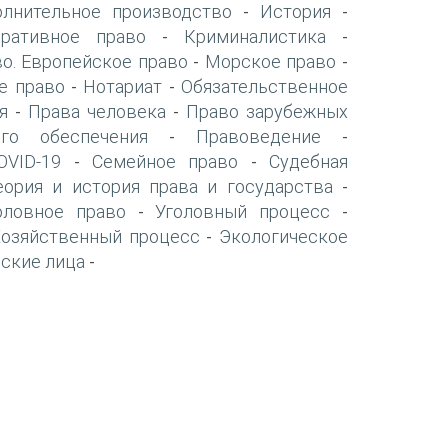
олнительное производство
История
-
-
оративное право
Криминалистика
-
-
о. Европейское право
Морское право
-
-
е право
Нотариат
Обязательственное
-
-
я
Права человека
Право зарубежных
-
-
го обеспечения
Правоведение
-
-
VID-19
Семейное право
Судебная
-
-
еория и история права и государства
-
оловное право
Уголовный процесс
-
-
Хозяйственный процесс
Экологическое
-
ские лица
-