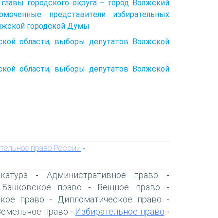
 главы городского округа – город Волжский
омоченные представители избирательных
лжской городской Думы
ской области, выборы депутатов Волжской
ской области, выборы депутатов Волжской
тельное право России
-
катура
Административное право
-
-
Банковское право
Вещное право
-
-
-
ское право
Дипломатическое право
-
-
Земельное право
Избирательное право
-
-