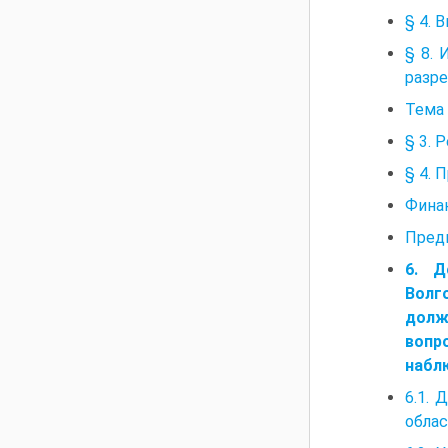
§ 4. 
§ 8.
разр
Тема 
§ 3. 
§ 4. 
Фина
Предв
6. Д
Волг
долж
вопр
набл
6.1. 
облас