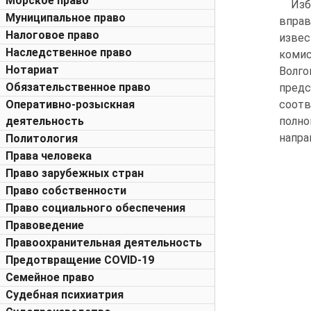
Морское право
Изб
Муниципальное право
вправ
Налоговое право
извес
Наследственное право
комис
Нотариат
Волго
Обязательственное право
пред
Оперативно-розыскная
соотв
деятельность
полно
напра
Политология
Права человека
Право зарубежных стран
Право собственности
Право социального обеспечения
Правоведение
Правоохранительная деятельность
Предотвращение COVID-19
Семейное право
Судебная психиатрия