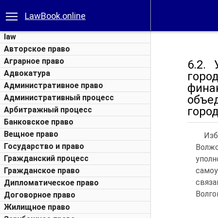
LawBook.online
law
Авторское право
Аграрное право
6.2.
Адвокатура
горо
Административное право
фина
Административный процесс
объе
горо
Арбитражный процесс
Банковское право
Вещное право
Изб
Государство и право
Волж
Гражданский процесс
упол
Гражданское право
самоу
связа
Дипломатическое право
Волго
Договорное право
Жилищное право