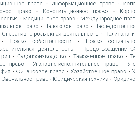
иционное право
Информационное право
Исп
-
-
сное право
Конституционное право
Корп
-
-
ология
Медицинское право
Международное прав
-
-
пальное право
Налоговое право
Наследственно
-
-
Оперативно-розыскная деятельность
Политологи
-
-
Право собственности
Право социально
-
-
хранительная деятельность
Предотвращение CO
-
трия
Судопроизводство
Таможенное право
Т
-
-
-
ое право
Уголовно-исполнительное право
Уг
-
-
офия
Финансовое право
Хозяйственное право
-
-
-
Ювенальное право
Юридическая техника
Юридиче
-
-
-