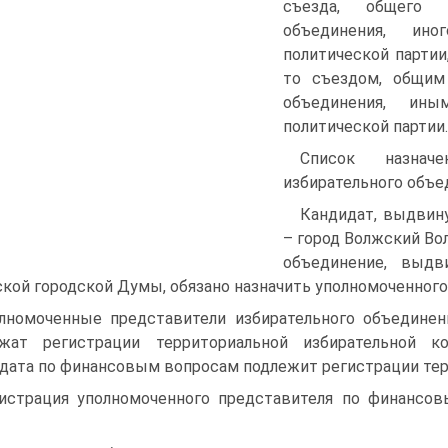
съезда, общего с
объединения, ино
политической партии
то съездом, общим 
объединения, ины
политической партии.
Список назначе
избирательного объе
Кандидат, выдвину
– город Волжский Вол
объединение, выдв
кой городской Думы, обязано назначить уполномоченног
лномоченные представители избирательного объединен
ежат регистрации территориальной избирательной к
дата по финансовым вопросам подлежит регистрации тер
истрация уполномоченного представителя по финансов