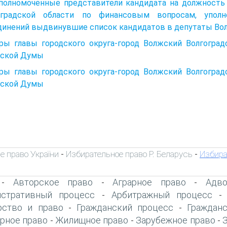
 Уполномоченные представители кандидата на должность
оградской области по финансовым вопросам, уполн
динений выдвинувшие список кандидатов в депутаты Во
ры главы городского округа-город Волжский Волгоград
дской Думы
ры главы городского округа-город Волжский Волгоград
дской Думы
е право України
Избирательное право Р. Беларусь
Избира
-
-
Авторское право
Аграрное право
Адво
-
-
-
стративный процесс
Арбитражный процесс
-
рство и право
Гражданский процесс
Граждан
-
-
рное право
Жилищное право
Зарубежное право
-
-
-