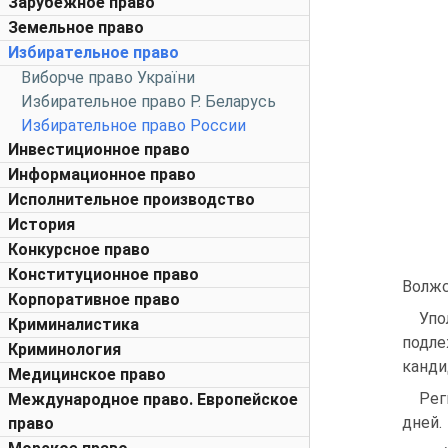
Зарубежное право
Земельное право
Избирательное право
Виборче право України
Избирательное право Р. Беларусь
Избирательное право России
Инвестиционное право
Информационное право
Исполнительное производство
История
Конкурсное право
Конституционное право
Волжс
Корпоративное право
Упо
Криминалистика
подл
Криминология
канди
Медицинское право
Рег
Международное право. Европейское
дней.
право