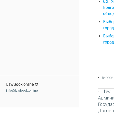
6.2.
Волг
объе
Выбо
горо
Выбо
горо
Виборч
-
LawBook.online ©
info@lawbook.online
law
-
Админи
Госуда
Догово