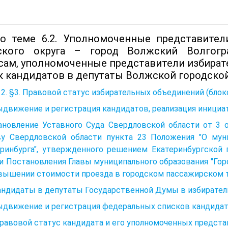
о теме 6.2. Уполномоченные представител
ского округа – город Волжский Волгог
сам, уполномоченные представители избира
к кандидатов в депутаты Волжской городско
 2. §3. Правовой статус избирательных объединений (блок
ыдвижение и регистрация кандидатов, реализация иници
ановление Уставного Суда Свердловской области от 3 о
ву Свердловской области пункта 23 Положения "О мун
еринбурга", утвержденного решением Екатеринбургской
 и Постановления Главы муниципального образования "Горо
овышении стоимости проезда в городском пассажирском 
Кандидаты в депутаты Государственной Думы в избирате
Выдвижение и регистрация федеральных списков кандида
Правовой статус кандидата и его уполномоченных предст