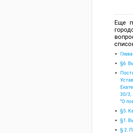
Еще п
город
вопро
списо
Глава
§6. В
Пост
Уста
Екат
30/3,
"О п
§5. 
§1. 
§ 2. 