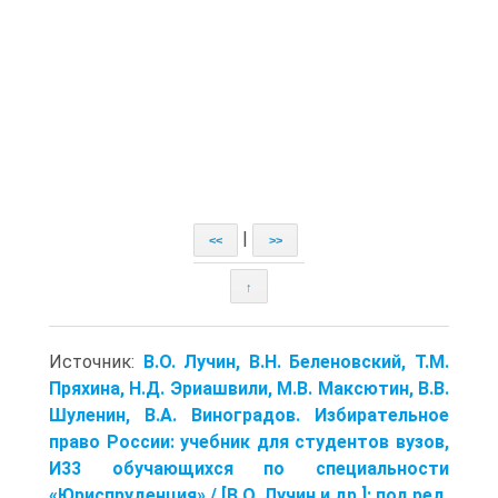
|
<<
>>
↑
Источник:
В.О. Лучин, В.Н. Беленовский, Т.М.
Пряхина, Н.Д. Эриашвили, М.В. Максютин, В.В.
Шуленин, В.А. Виноградов. Избирательное
право России: учебник для студентов вузов,
И33 обучающихся по специальности
«Юриспруденция» / [В.О. Лучин и др.]; под ред.