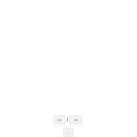
|
<<
>>
↑