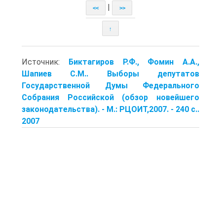
|
<<
>>
↑
Источник:
Биктагиров Р.Ф., Фомин А.А.,
Шапиев С.М.. Выборы депутатов
Государственной Думы Федерального
Собрания Российской (обзор новейшего
законодательства). - М.: РЦОИТ,2007. - 240 с..
2007