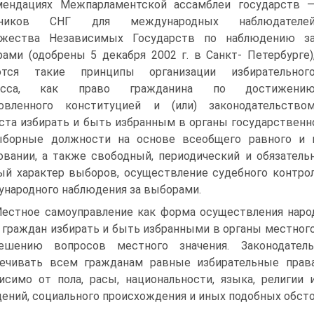
мендациях Межпарламентской ассамблеи государств 
тников СНГ для международных наблюдателе
ужества Независимых Государств по наблюдению з
ами (одобрены 5 декабря 2002 г. в Санкт- Петербурге)
ются такие принципы организации избирательног
есса, как право гражданина по достижени
новленного конституцией и (или) законодательство
ста избирать и быть избранным в органы государственно
ыборные должности на основе всеобщего равного и п
овании, а также свободный, периодический и обязател
ый характер выборов, осуществление судебного контрол
народного наблюдения за выборами.
Местное самоуправление как форма осуществления наро
 граждан избирать и быть избранными в органы местног
ешению вопросов местного значения. Законодатель
ечивать всем гражданам равные избирательные прав
исимо от пола, расы, национальности, языка, религии
ений, социального происхождения и иных подобных обсто