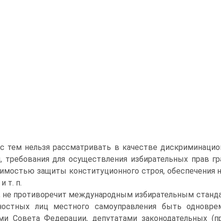
с тем нельзя рассматривать в качестве дискриминацио
, требования для осуществления избирательных прав гр
имостью защиты конституционного строя, обеспечения 
и т. п.
, не противоречит международным избирательным станд
ностных лиц местного самоуправления быть одновре
ми Совета Федерации, депутатами законодательных (п