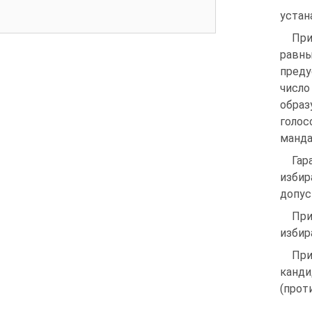
устан
При
равны
преду
числ
образ
голос
манда
Гар
избир
допус
Пр
избир
При
канди
(прот