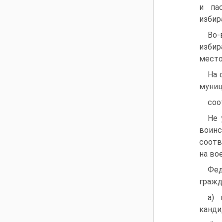
и па
избир
Во
избир
место
На 
муниц
соо
Не 
воин
соотв
на во
Фед
гражд
а) 
канди