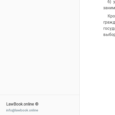
б) 
заним
Кро
граж
госуд
выбор
LawBook.online ©
info@lawbook.online