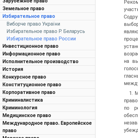
Зарубежное право
Реко
Земельное право
учас
Избирательное право
Содр
Виборче право України
выбор
Избирательное право Р. Беларусь
явля
Избирательное право России
проц
Инвестиционное право
уста
Информационное право
возра
на в
Исполнительное производство
голос
История
гласн
Конкурсное право
между
Конституционное право
Корпоративное право
1. 
Криминалистика
право
Криминология
по р
Медицинское право
обесп
незав
Международное право. Европейское
убежд
право