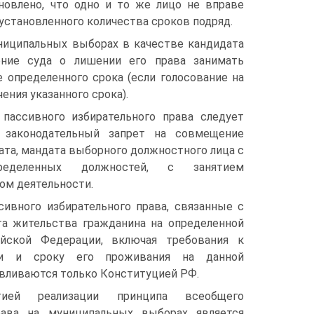
новлено, что одно и то же лицо не вправе
установленного количества сроков подряд.
униципальных выборах в качестве кандидата
ение суда о лишении его права занимать
 определенного срока (если голосование на
ения указанного срока).
 пассивного избирательного права следует
 законодательный запрет на совмещение
ата, мандата выборного должностного лица с
ределенных должностей, с занятием
ом деятельности.
сивного избирательного права, связанные с
а жительства гражданина на определенной
ийской Федерации, включая требования к
сти и сроку его проживания на данной
авливаются только Конституцией РФ.
тией реализации принципа всеобщего
рава на муниципальных выборах является