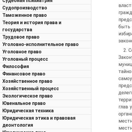
Судебная психиатрия
влас
Судопроизводство
граж
Таможенное право
предс
Теория и история права и
быть
государства
изби
Трудовое право
закон
Уголовно-исполнительное право
2. 
Уголовное право
Закон
Уголовный процесс
муниц
Философия
тайно
Финансовое право
само
Хозяйственное право
пред
Хозяйственный процесс
делег
Экологическое право
терри
Ювенальное право
глав 
Юридическая техника
орган
Юридическая этика и правовая
местн
деонтология
местн