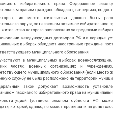
ссивного избирательного права. Федеральное законо
ательным правом граждане обладают, во-первых, по дост
-вторых, их место жительства должно быть расп
ательного округа, хотя законом активное избирательное 
 жительство которого расположено за пределами избират
основании международных договоров РФ и в порядке, ус
ипальных выборах обладают иностранные граждане, пос
тветствующего муниципального образования.
участвуют в муниципальных выборах военнослужащие,
ских частях, военных организациях и учреждения
етствующего муниципального образования (если место 
енную службу не было расположено на территории муницип
еральный закон допускает возможность установле
анином пассивного избирательного права на муниципальн
конституцией (уставом, законом субъекта РФ може
дата, который, однако, не может превышать на день голос