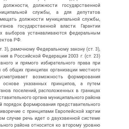
должности, должности государственной
иципальной службы, а для депутатов
амещать должности муниципальной службы,
ганов государственной власти. Гарантии
ых выборов устанавливаются федеральным
ектов РФ.
. 3), рамочному Федеральному закону (ст. 3),
ия в Российской Федерации 2003 г. (ст. 23)
ного и прямого избирательного права при
н об общих принципах организации местного
усматривает возможность формирования
а основе указанных принципов, а путем
ганов поселений, расположенных в границах
ставительного органа муниципального района
ый порядок формирования представительного
отиворечие с принципами Европейской хартии
ом случае речь идет о двухзвенной системе
льного района относится ко второму уровню