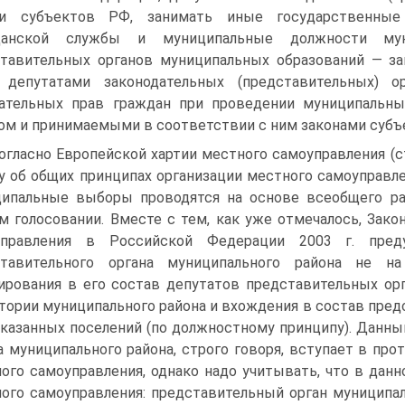
ти субъектов РФ, занимать иные государственные 
данской службы и муниципальные должности мун
тавительных органов муниципальных образований — з
 депутатами законодательных (представительных) ор
рательных прав граждан при проведении муниципальн
ом и принимаемыми в соответствии с ним законами субъ
Согласно Европейской хартии местного самоуправления (ст
у об общих принципах организации местного самоуправлен
ипальные выборы проводятся на основе всеобщего рав
м голосовании. Вместе с тем, как уже отмечалось, Зако
управления в Российской Федерации 2003 г. пред
ставительного органа муниципального района не н
ирования в его состав депутатов представительных ор
тории муниципального района и вхождения в состав пред
указанных поселений (по должностному принципу). Данн
а муниципального района, строго говоря, вступает в пр
ого самоуправления, однако надо учитывать, что в данн
ого самоуправления: представительный орган муниципа