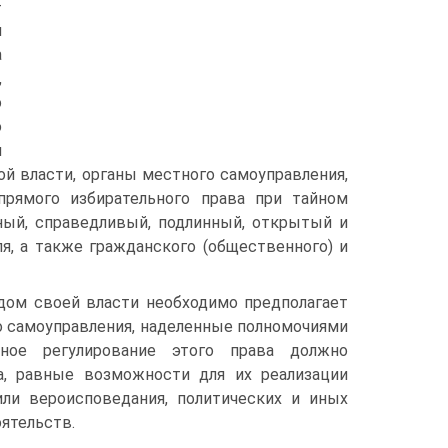
—
й
а
,
о
ю
м
й власти, органы местного самоуправления,
рямого избирательного права при тайном
ьный, справедливый, подлинный, открытый и
я, а также гражданского (общественного) и
дом своей власти необходимо предполагает
о самоуправления, наделенные полномочиями
ное регулирование этого права должно
а, равные возможности для их реализации
 или вероисповедания, политических и иных
ятельств.