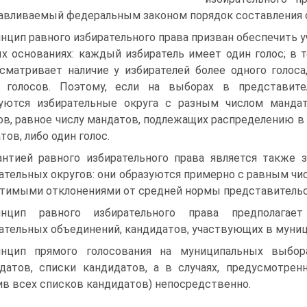
авливаемый федеральным законом порядок составления с
нцип равного избирательного права призван обеспечить 
х основаниях: каждый избиратель имеет один голос; в т
сматривает наличие у избирателей более одного голос
о голосов. Поэтому, если на выборах в представите
уются избирательные округа с разным числом манда
ов, равное числу мандатов, подлежащих распределению в
тов, либо один голос.
антией равного избирательного права является также 
ательных округов: они образуются примерно с равным чи
тимыми отклонениями от средней нормы представительс
инцип равного избирательного права предполага
ательных объединений, кандидатов, участвующих в муни
нцип прямого голосования на муниципальных выбора
датов, списки кандидатов, а в случаях, предусмотре
ив всех списков кандидатов) непосредственно.