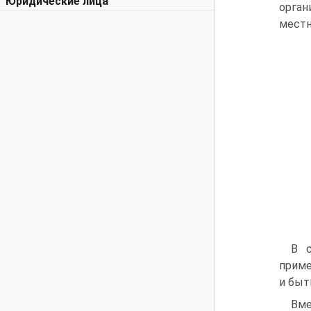
Юридические лица
орга
местн
В с
приме
и быт
Вме