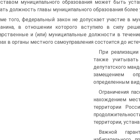
уставом муниципального образования может быть уста
ать должность главы муниципального образования более 
ме того, федеральный закон не допускает участие в м
данина, в отношении которого вступило в силу реш
арственные и (или) муниципальные должности в течение
ах в органы местного самоуправления состоится до истеч
При реализации
также учитывать
депутатского манд
замещением оп
определенным вид
Ограничения пас
нахождением мест
территории Росс
продолжительно
территории, устан
Важной гаран
избирательного п