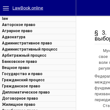
LawBook.online
law
Авторское право
Аграрное право
§ 3.
Адвокатура
выбо
Административное право
Административный процесс
Мун
Арбитражный процесс
свое 
Банковское право
воли 
Вещное право
регул
Государство и право
Федерал
Гражданский процесс
междун
Гражданское право
фундаме
Дипломатическое право
призва
Договорное право
периоди
Жилищное право
Ст