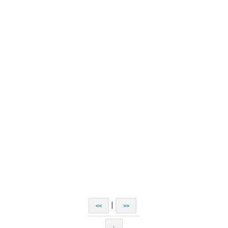
|
<<
>>
↑