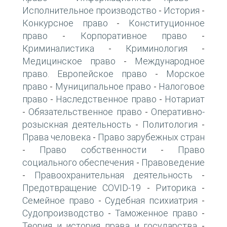
Исполнительное производство
История
-
-
Конкурсное право
Конституционное
-
право
Корпоративное право
-
-
Криминалистика
Криминология
-
-
Медицинское право
Международное
-
право. Европейское право
Морское
-
право
Муниципальное право
Налоговое
-
-
право
Наследственное право
Нотариат
-
-
Обязательственное право
Оперативно-
-
-
розыскная деятельность
Политология
-
-
Права человека
Право зарубежных стран
-
Право собственности
Право
-
-
социального обеспечения
Правоведение
-
Правоохранительная деятельность
-
-
Предотвращение COVID-19
Риторика
-
-
Семейное право
Судебная психиатрия
-
-
Судопроизводство
Таможенное право
-
-
Теория и история права и государства
-