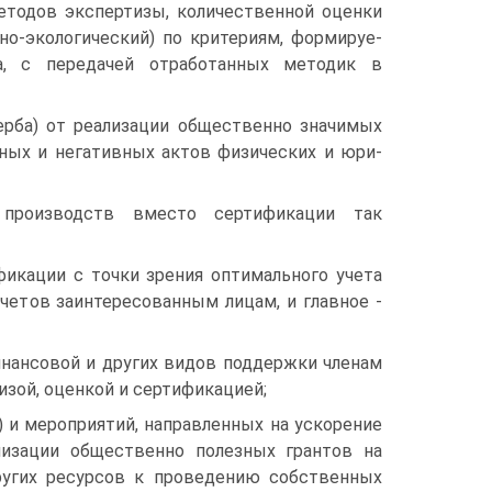
етодов экс­пертизы, количественной оценки
но-экологический) по критериям, формируе­
, с передачей отработанных методик в
ерба) от реализации общественно значимых
вных и негативных актов физических и юри­
 произ­водств вместо сертификации так
фикации с точки зрения оптимального учета
четов заинтересованным лицам, и главное -
нансо­вой и других видов поддержки членам
изой, оценкой и сертификацией;
 и меро­приятий, направленных на ускорение
лизации общественно полезных грантов на
ругих ресурсов к проведению собственных