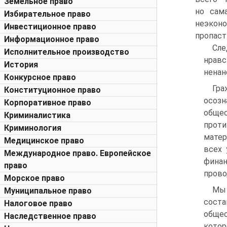
Земельное право
но сам
Избирательное право
неэкон
Инвестиционное право
пропаст
Информационное право
Сле
Исполнительное производство
нрав
История
ненан
Конкурсное право
Гр
Конституционное право
осозн
Корпоративное право
обще
Криминалистика
прот
Криминология
матер
Медицинское право
всех 
Международное право. Европейское
финан
право
прово
Морское право
Мы 
Муниципальное право
сост
Налоговое право
общес
Наследственное право
котор