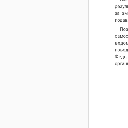
резул
за эм
подав
Поэ
самос
ведом
повед
Феде
орган