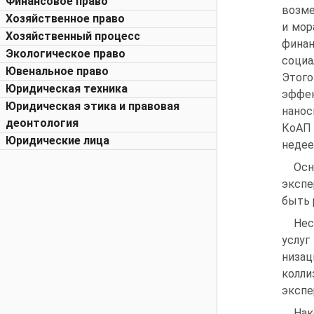
Финансовое право
возме
Хозяйственное право
и мор
Хозяйственный процесс
фина
Экологическое право
социа
Ювенальное право
Этог
Юридическая техника
эффек
Юридическая этика и правовая
нанос
деонтология
КоАП 
Юридические лица
недее
Осн
экспе
быть 
Нес
услуг
низац
колли
экспе
Нак