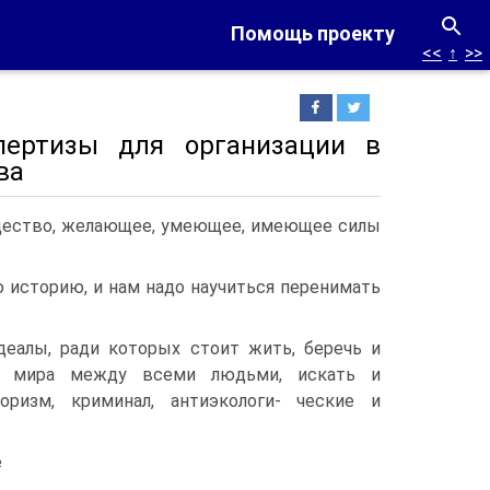
Помощь проекту
<<
↑
>>
пертизы для организации в
ва
бщество, желающее, умеющее, имеющее силы
ю исто­рию, и нам надо научиться перенимать
деалы, ради которых стоит жить, беречь и
ля мира между всеми людьми, искать и
ризм, криминал, антиэкологи- ческие и
е
,