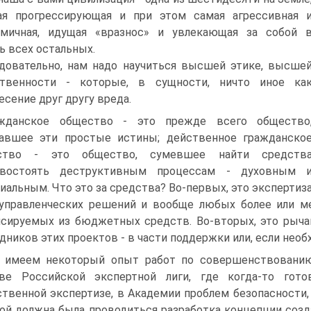
ая прогрессирующая и при этом самая агрессивная 
омичная, идущая «вразнос» и увлека­ющая за собой 
ь всех остальных.
довательно, нам надо научиться высшей этике, высше
ствен­ности - которые, в сущности, ничто иное ка
есение друг другу вреда.
ажданское общество - это прежде всего общество
авшее эти простые истины; действенное гражданско
ство - это общество, сумевшее найти средств
ивостоять деструктивным процессам - духовным 
иальным. Что это за средства? Во-первых, это экс­пертиз
управленческих решений и вообще любых более или ме
сируемых из бюджет­ных средств. Во-вторых, это рыча
дников этих проектов - в части поддержки или, если необ
имеем некоторый опыт работ по совершенствованию 
аве Российской экспертной лиги, где когда-то гот
твенной экспертизе, в Академии проблем безопасности, 
ой должна была проводиться разработка концепции соз