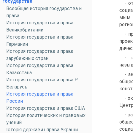
государства
- о
Всеобщая история государства и
социа
права
мым 
История государства и права
регио
Великобритании
- п
История государства и права
проек
Германии
дичес
История государства и права
- н
зарубежных стран
назыв
История государства и права
Казахстана
- а
История государства и права Р.
общес
Беларусь
конст
История государства и права
- о
России
Центр
История государства и права США
- р
История политических и правовых
общес
учений
социа
Історія держави і права України