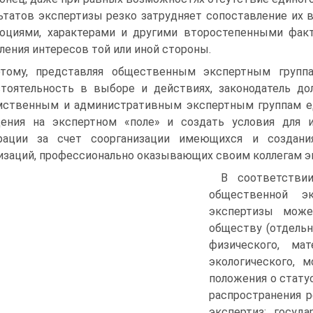
ьтатов экспертизы резко затрудняет сопоставление их 
оциями, характерами и другими второстепенными факт
ления интересов той или иной стороны.
тому, представляя общественным экспертным групп
тоятельность в выборе и действи­ях, законодатель д
ст­венным и административным экспертным группам ед
ения на экспертном «поле» и создать условия для 
рации за счет соорганизации имеющихся и создани
изаций, профессионально оказывающих своим колле­гам э
B соответстви
общественной э
экспертизы може
обществу (отдельн
физического, мате
экологического, 
положения о стату
распространения р
экспертиз: госуда