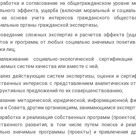
тработка и согласование на общегражданском уровне м
льного эффекта, ущерба (вклю­чая моральный и социаль
на основе учета интересов гражданского общества
нальные органы гражданской экспертизы;
роведение сложных экспертиз и расчетов эффекта (ущ
тов и программ, от любых со­циально значимых позити
ки лиц;
алаживание социально-экологической сертификации
аемых систем качества или вме­сте с ней;
нализ действующих систем экспертизы, оценки и серти
твенных интересов с пред­ставлением аналитических от
руктивных предложений по их совершенствованию;
казание методической, юридической, информационной, фи
а и Совета, другим органи­зациям, занимающимся эксперт
азработка и реализация собственных программ (проектов)
твенного развития, в том чис­ле путем поиска и реа
ль­но значимые программы (проекты) и привлечения д