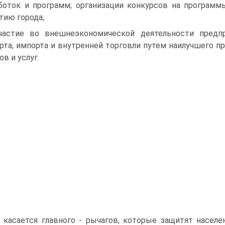
боток и программ; организации конкурсов на программ
тию города;
частие во внешнеэкономической деятельности предпр
рта, импорта и внутренней тор­говли путем наилучшего п
ов и услуг.
 касается главного - рычагов, которые защитят насел