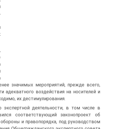
и
в
й
к
,
е
а
и
а
­нее значимых мероприятий, прежде всего,
ги адекватного воздействия на носителей и
ходимо, их дестимулирования.
экспертной деятельности, в том числе в
овился соответствующий законопроект об
обороны и правопоряд­ка, под руководством
дания Общегражданского экспертного совета