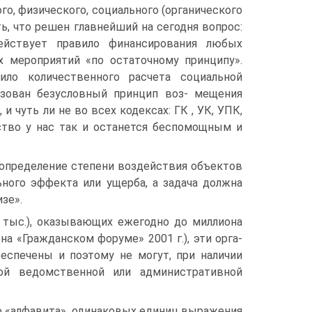
го, физического, социального (органического
ть, что решен главнейший на сегодня вопрос:
ействует правило финансирования любых
 мероприятий «по оста­точному принципу».
ило количественного расчета социальной
изован безусловный принцип воз- мещения
 чуть ли не во всех кодексах: ГК , УК, УПК,
ство у нас так и останется беспомощным и
опре­деление степени воздействия объектов
ьного эффекта или ущерба, а задача должна
зе».
 тыс.), оказывающих ежегодно до миллиона
на «Гражданском форуме» 2001 г.), эти орга­
беспечены и поэтому не могут, при наличии
нной ведомственной или административной
 «ал­фавита», одинаковых единиц выражения