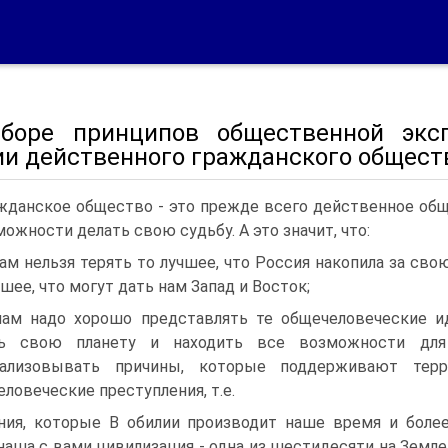
боре принципов общественной экс
ии действенного гражданского общест
жданское общество - это прежде всего действенное о
можности делать свою судь­бу. A это значит, что:
нам нельзя терять то лучшее, что Россия накопила за сво
чшее, что могут дать нам Запад и Восток;
нам надо хорошо представлять те общечеловеческие и
ть свою планету и находить все воз­можности д
рализовывать причины, которые поддерживают терро
еловеческие преступления, т.е.
ния, которые B обилии производит наше время и боле
 наша с вами цивилиза­ция - одна из шестидесяти на Земле