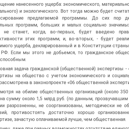
щение нанесенного ущерба: эко­номического, материально
ального) и экологического. Вот тогда можно будет счита
нсирование предлагаемой програм­мы. До сих пор д
льных программ, больших и малых социально значимых
о не станет, когда, во-первых, будет введено прав
тивности этих программ, и, во-вторых, - будет реал
имого ущерба, декларированный и в Конституции стра­ны, и
РФ. Если мы это­го не добьемся, то гражданское обще
способным.
овная задача гражданской (общественной) экспертизы - 
ртизы на общество с уче­том экономического и социал
рассмотрена в законопроекте «06 общественной экспер­ти
мотря на обилие общественных организаций (около 350
 на сумму около 1,5 млрд руб. (по данным, прозвучавшим 
ии разрозненны, не соорганизованы, методически не о
зий, противостоять достаточно хо­рошо организова
рти­зе, зачастую оплачиваемой лучше, чем общественная.
онец, даже при равных возможностях отсутствие единого