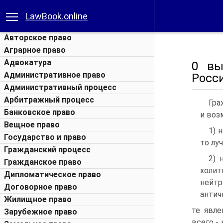
LawBook.online
Авторское право
Аграрное право
Адвокатура
0 вы
Административное право
Росс
Административный процесс
Арбитражный процесс
Гра
Банковское право
и воз
Вещное право
1) 
Государство и право
то лу
Гражданский процесс
2) 
Гражданское право
холи
Дипломатическое право
нейт
Договорное право
антич
Жилищное право
те явле
Зарубежное право
всего -