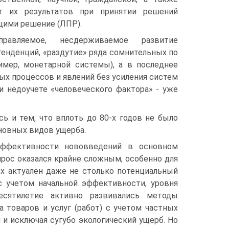
ет их результатов при принятии решений
щими решение (ЛПР).
правляемое, несдерживаемое развитие
 тенденций, «раздутие» ряда сомнительных по
имер, монетарной системы), а в последнее
ых процессов и явлений без усиления систем
и недоучете «человеческо­го фактора» - уже
ь и тем, что вплоть до 80-х годов не было
новных видов ущерба.
эффективнос­ти нововведений в основном
прос оказался крайне сложным, особенно для
ых актуален даже не столько потенциальный
с учетом начальной эффективно­сти, уровня
е­сятилетие активно развивались методы
 товаров и услуг (работ) с уче­том частных
 и исключая сугубо экологический ущерб. Ho