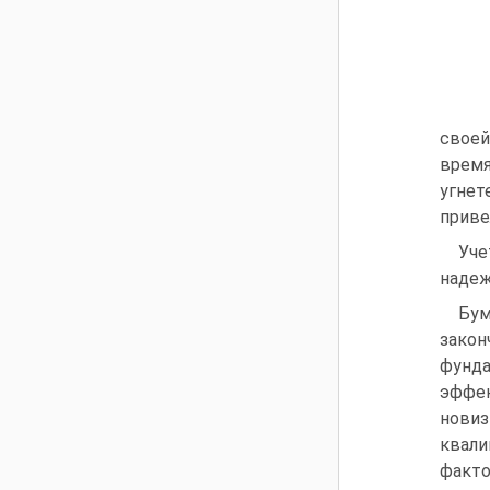
своей
время
угнет
приве
Уче
надеж
Бум
закон
фунда
эффек
нови
квали
факто