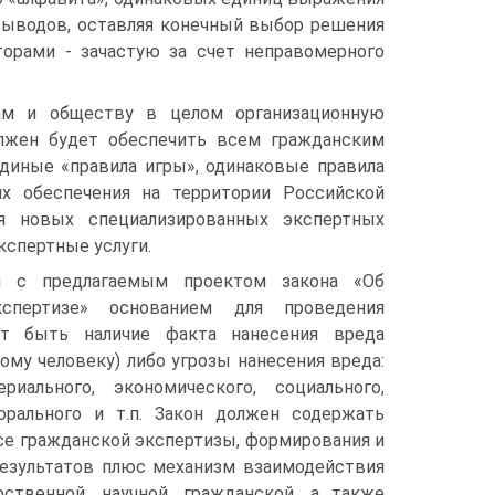
выводов, оставляя конечный выбор реше­ния
орами - зачастую за счет неправомерного
ам и обще­ству в целом организационную
олжен будет обеспечить всем гражданским
иные «правила игры», одинаковые правила
их обеспечения на территории Российской
я новых специализированных экспертных
кспертные услуги.
и с предлагаемым проектом закона «Об
кспертизе» основанием для проведения
т быть наличие факта нанесения вреда
ому человеку) либо угрозы на­несения вреда:
риального, экономического, социально­го,
морального и т.п. Закон должен содержать
се гражданской экспертизы, формирования и
е­зультатов плюс механизм взаимодействия
рственной, научной, гражданской, а также