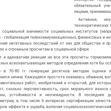
обязательный уч
лицами, принимаю
Активное, неу
технократиче­ских
 социальной значимости социальных институтов (напр
 - глобализация телекоммуникационных, финансо­вых и ин
ения нега­тивных последствий от них для общества и пр
ло к огромным просчетам в социальной сфере.
т и адекватная реакция на все эти просчеты тормозилис
ных всеохватывающих методов определения хотя бы ос
 в 70-80 гг. генерации десятков методик оценки 
чился ничем. Кажущаяся простота оказалась обманом, во
ментальных работ, изобретений и открытий, для котор
т, сколько перспек­тивность, срок морального износа 
зны, устойчивости и неочевидности. B последнее д
метрии, в том числе 6 интересах сертификации качества
ров эффекта и ущерба, включая социально­экологический