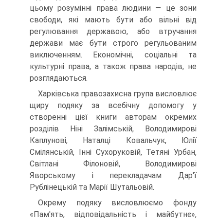
цьому розумінні права люди­ни — це зони
свободи, які мають бути або вільні від
регулювання державою, або втручання
держави має бути строго регульованим
виключенням. Економічні, со­ціальні та
культурні права, а також права народів, не
розглядаються.
Харківська правозахисна група висловлює
щиру подяку за всебічну допомогу у
створенні цієї книги авторам окремих
розділів Ніні Залімській, Володимирові
Каплунові, Наталці Ковальчук, Юлії
Смілянській, Інні Сухоруковій, Тетяні Урбан,
Світлані Філоновій, Володимирові
Яворському і перекладачам Дар'ї
Рублінецькій та Марії Шутальовій.
Окрему подяку висловлюємо фонду
«Пам'ять, відповідальність і майбутнє»,