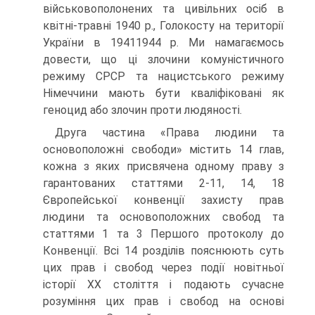
військовополонених та цивільних осіб в
квітні-травні 1940 р., Голокосту на території
України в 1941­1944 р. Ми намагаємось
довести, що ці злочини комуністичного
режиму СРСР та нацистського режиму
Німеччини мають бути кваліфіковані як
геноцид або зло­чин проти людяності.
Друга частина «Права людини та
основоположні свободи» містить 14 глав,
кожна з яких присвячена одному праву з
гарантованих статтями 2-11, 14, 18
Європейської конвенції захисту прав
людини та основоположних свобод та
статтями 1 та 3 Першого протоколу до
Конвенції. Всі 14 розділів пояснюють суть
цих прав і свобод через події новітньої
історії ХХ століття і подають суча­сне
розуміння цих прав і свобод на основі