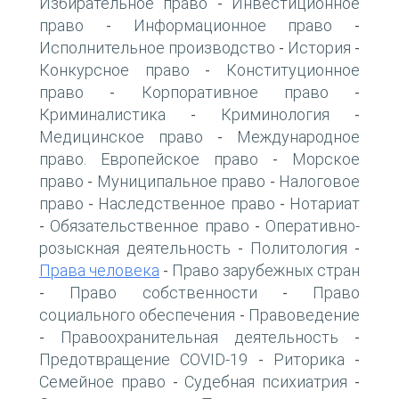
Избирательное право
Инвестиционное
-
право
Информационное право
-
-
Исполнительное производство
История
-
-
Конкурсное право
Конституционное
-
право
Корпоративное право
-
-
Криминалистика
Криминология
-
-
Медицинское право
Международное
-
право. Европейское право
Морское
-
право
Муниципальное право
Налоговое
-
-
право
Наследственное право
Нотариат
-
-
Обязательственное право
Оперативно-
-
-
розыскная деятельность
Политология
-
-
Права человека
Право зарубежных стран
-
Право собственности
Право
-
-
социального обеспечения
Правоведение
-
Правоохранительная деятельность
-
-
Предотвращение COVID-19
Риторика
-
-
Семейное право
Судебная психиатрия
-
-