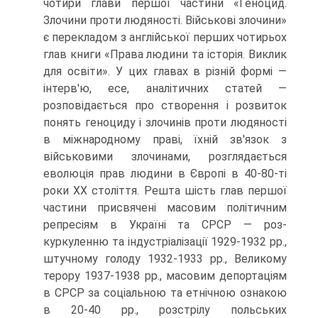
чотири глави першої частини «Ге­ноцид.
Злочини проти людяності. Військові злочини»
є перекладом з англійсь­кої перших чотирьох
глав книги «Права людини та історія. Виклик
для освіти». У цих главах в різній формі —
інтерв'ю, есе, аналітичних статей —
розповідаєть­ся про створення і розвиток
понять геноциду і злочинів проти людяності
в між­народному праві, їхній зв'язок з
військовими злочинами, розглядається
еволю­ція прав людини в Європі в 40-80-ті
роки ХХ століття. Решта шість глав першої
частини присвячені масовим політичним
репресіям в Україні та СРСР — роз-
куркуленню та індустріалізації 1929-1932 рр.,
штучному голоду 1932-1933 рр., Великому
терору 1937-1938 рр., масовим депортаціям
в СРСР за соціальною та етнічною ознакою
в 20-40 рр., розстрілу польських