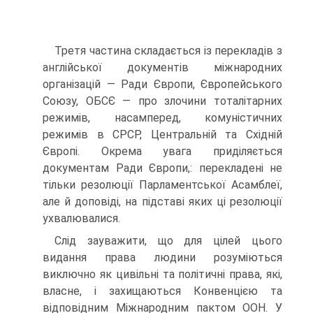
Третя частина складається із перекладів з
англійської документів міжнарод­них
організацій — Ради Європи, Європейського
Союзу, ОБСЄ — про злочини то­талітарних
режимів, насамперед, комуністичних
режимів в СРСР, Центральній та Східній
Європі. Окрема увага приділяється
документам Ради Європи,: пере­кладені не
тільки резолюції Парламентської Асамблеї,
але й доповіді, на підставі яких ці резолюції
ухвалювалися.
Слід зауважити, що для цілей цього
видання права людини розуміються
виключно як цивільні та політичні права, які,
власне, і захищаються Конвен­цією та
відповідним Міжнародним пактом ООН. У