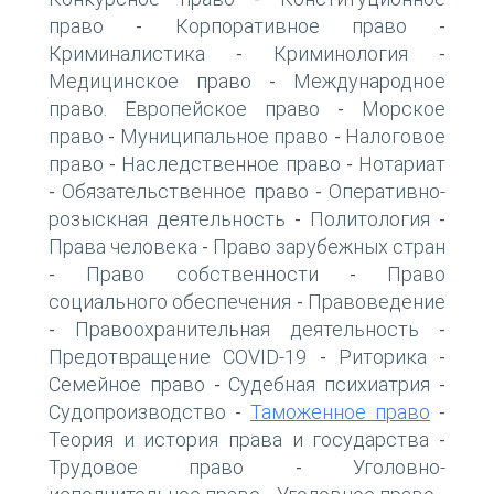
право
Корпоративное право
-
-
Криминалистика
Криминология
-
-
Медицинское право
Международное
-
право. Европейское право
Морское
-
право
Муниципальное право
Налоговое
-
-
право
Наследственное право
Нотариат
-
-
Обязательственное право
Оперативно-
-
-
розыскная деятельность
Политология
-
-
Права человека
Право зарубежных стран
-
Право собственности
Право
-
-
социального обеспечения
Правоведение
-
Правоохранительная деятельность
-
-
Предотвращение COVID-19
Риторика
-
-
Семейное право
Судебная психиатрия
-
-
Судопроизводство
Таможенное право
-
-
Теория и история права и государства
-
Трудовое право
Уголовно-
-