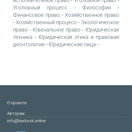
исполнительное право
Уголовное право
-
-
Уголовный процесс
Философия
-
-
Финансовое право
Хозяйственное право
-
Хозяйственный процесс
Экологическое
-
-
право
Ювенальное право
Юридическая
-
-
техника
Юридическая этика и правовая
-
деонтология
Юридические лица
-
-
О проекте
Авторам
info@lawbook.online