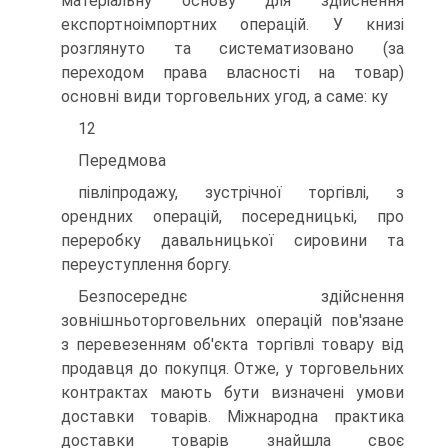
матеріальну основу для здійснення
експортноімпортних операцій. У книзі
розглянуто та систематизовано (за
переходом права власності на товар)
основні види торговельних угод, а саме: ку
12
Передмова
півліпродажу, зустрічної торгівлі, з
орендних операцій, посередницькі, про
переробку давальницької сировини та
переуступлення боргу.
Безпосереднє здійснення
зовнішньоторговельних операцій пов'язане
з перевезенням об'єкта торгівлі товару від
продавця до покупця. Отже, у торговельних
контрактах мають бути визначені умови
доставки товарів. Міжнародна практика
доставки товарів знайшла своє