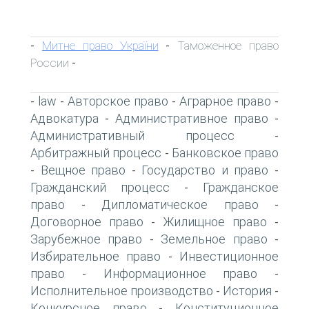
Митне право України
Таможенное право
-
-
России
-
law
Авторское право
Аграрное право
-
-
-
-
Адвокатура
Административное право
-
-
Административный процесс
-
Арбитражный процесс
Банковское право
-
Вещное право
Государство и право
-
-
-
Гражданский процесс
Гражданское
-
право
Дипломатическое право
-
-
Договорное право
Жилищное право
-
-
Зарубежное право
Земельное право
-
-
Избирательное право
Инвестиционное
-
право
Информационное право
-
-
Исполнительное производство
История
-
-
Конкурсное право
Конституционное
-