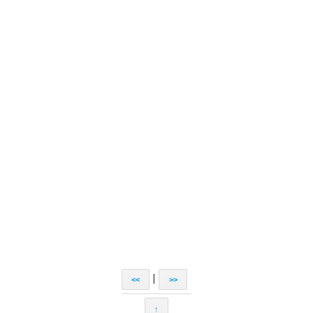
|
<<
>>
↑