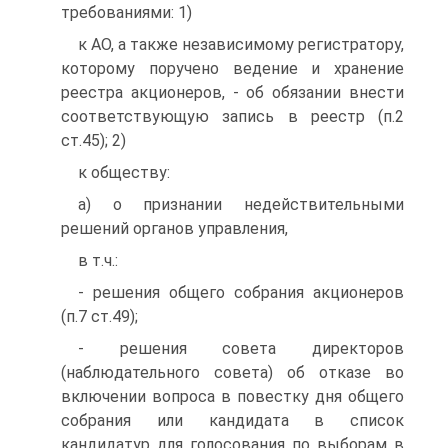
требованиями: 1)
к АО, а также независимому регистратору,
которому поручено ведение и хранение
реестра акционеров, - об обязании внести
соответствующую запись в реестр (п.2
ст.45); 2)
к обществу:
а) о признании недействительными
решений органов управления,
в т.ч.:
- решения общего собрания акционеров
(п.7 ст.49);
- решения совета директоров
(наблюдательного совета) об отказе во
включении вопроса в повестку дня общего
собрания или кандидата в список
кандидатур для голосования по выборам в