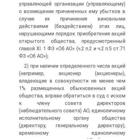
управляющей организации (управляющему)
о возмещении причиненных ему убытков в
случае их причинения виновными
действиями (бездействием) этих лиц,
нарушающими порядок приобретения акций
открытого общества, предусмотренный
главой XI. 1 ФЗ «Об АО» (ч.2 п.2 и ч.2 п.5 ст.71
ФЗ «Об АО»);
2) при наличии определенного числа акций
(например, акционер (акционеры),
владеющие в совокупности не менее чем
1% размещенных обыкновенных акций
общества, вправе обратиться в суд с иском
к члену совета директоров
(наблюдательного совета) АО, единоличному
исполнительному органу общества
(директору, генеральному директору),
временному единоличному