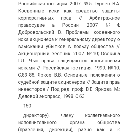
Российская юстиция. 2007. №5; Гуреев В.А.
Косвенные иски как средство защиты
корпоративных прав // Арбитражное
правосудие в России. 2007. №4;
Добровольский В. Проблемы косвенного
иска акционера к генеральному директору о
взыскании убытков в пользу общества //
Акционерный вестник. 2007. №10; Осокина
Г.Л. Чьи права защищаются косвенными
исками // Российская юстиция. 1999. №10.
С.83-88; Яркое В.В. Основные положения о
судебной защите акционеров // Защита прав
инвесторов / Под ред. проф. В.В. Яркова. M.:
Деловой экспресс, 1998. С.бЗ.
150
директору), члену коллегиального
исполнительного органа общества
(правления, дирекции), равно как и к