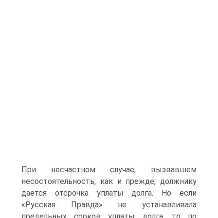
При несчастном случае, вызвавшем
несостоятельность, как и прежде, долж­нику
дается отсрочка уплаты долга. Но если
«Русская Правда» не уста­навливала
предельных сроков уплаты долга, то по