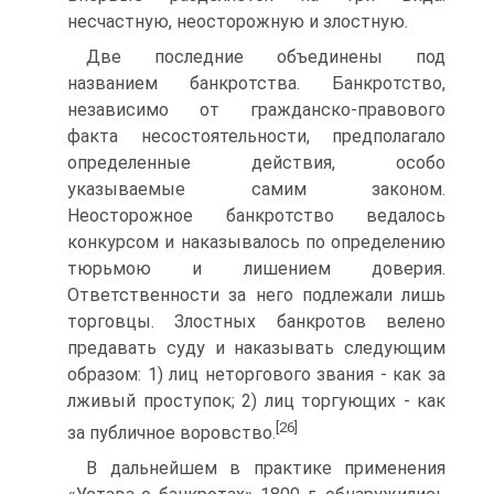
несчастную, неосторожную и злостную.
Две последние объединены под
названием банкротства. Банкрот­ство,
независимо от гражданско-правового
факта несостоятельности, предполагало
определенные действия, особо
указываемые самим зако­ном.
Неосторожное банкротство ведалось
конкурсом и наказывалось по определению
тюрьмою и лишением доверия.
Ответственности за него подлежали лишь
торговцы. Злостных банкротов велено
предавать суду и наказывать следующим
образом: 1) лиц неторгового звания - как за
лжи­вый проступок; 2) лиц торгующих - как
[26]
за публичное воровство.
В дальнейшем в практике применения