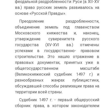
феодальной раздробленности Руси (в XII-XV
вв.) право русских земель развивалось на
основе «Русской Правды».
Преодоление раздробленности,
объединение земель под главенст­вом
Московского княжества и, наконец,
утверждение суверенитета рус­ского
государства (XV-XVI вв.) отмечены
успехами в государственно- правовом
строительстве. Это нашло отражение в
правовых документах, принятых уже в
общегосударственном масштабе
(Великокняжеский су­дебник 1497 г.) и
разнообразных жанрах публицистики,
обсуждавшей способы реализации права на
территории всей страны.
Судебник 1497 г. - первый общерусский
сборник права, в котором законодателем