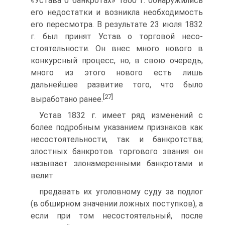
«Устава о банкротах» 1800 г. обнаружились
его недостатки и возникла необходимость
его пере­смотра. В результате 23 июля 1832
г. был принят Устав о торговой несо­
стоятельности. Он внес много нового в
конкурсный процесс, но, в свою очередь,
много из этого нового есть лишь
дальнейшее развитие того, что было
[27]
выработано ранее.
Устав 1832 г. имеет ряд изменений с
более подробным указанием признаков как
несостоятельности, так и банкротства;
злостных банкро­тов торгового звания он
называет злонамеренными банкротами и
велит
предавать их уголовному суду за подлог
(в обширном значении ложных поступков), а
если при том несостоятельный, после