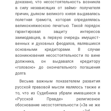
доказано, что несостоятельность возникла
в силу независящих от займо- получателя
причин, дьяком великого князя выдавалась
полетная грамо­та, которая определялась
великокняжескою печатью. Такой порядок
га­рантировал защиту интересов
заимодавцев, в первую очередь имущест­
венных и духовных феодалов, являвшихся
основными кредиторами. В случае
возникновения несостоятельности по вине
должника, он выда­вался кредитору
«головою» до окончательного погашения
долга.
Весьма важным показателем развития
русской правовой мысли являлось также и
то, что из Судебника убрали имевшееся в
«Русской Правде» религиозное
обоснование несостоятельности («За не же
[16]