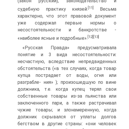
(закон русский), законодательство и
[11]
судебную практику князей.
Весьма
характерно, что этот правовой до­кумент
уже содержал первые нормы о
несостоятельности и банкротстве -
[12]
[13]
«наиболее ясные и подробные».
«Русская Правда» предусматривала
понятие и 3 вида несостоя­тельности:
несчастную, вследствие непредвиденных
обстоятельств («в тех случаях, когда товар
купца пострадает от воды, огня или
разграбле- ния» ); произошедшую по вине
должника, т.е. когда купец терял свои
собственные товары из-за пьянства или
заключенного пари, а также рас­трачивал
чужие товары; и злонамеренную, когда
должник скрывался от уплаты долгов
бегством в другие страны: «они человек