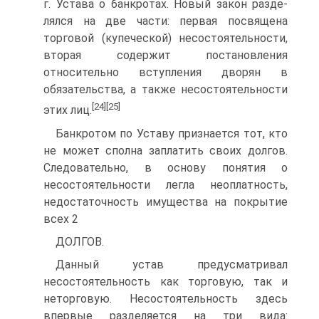
г. Устава о банкротах. Новый закон разде­
лялся на две части: первая посвящена
торговой (купеческой) несостоя­тельности,
вторая содержит постановления
относительно вступления дворян в
обязательства, а также несостоятельности
[24]
[25]
этих лиц.
Банкротом по Уставу признается тот, кто
не может сполна запла­тить своих долгов.
Следовательно, в основу понятия о
несостоятельно­сти легла неоплатность,
недостаточность имущества на покрытие
всех 2
ДОЛГОВ.
Данный устав предусматривал
несостоятельность как торговую, так и
неторговую. Несостоятельность здесь
впервые разделяется на три вида: