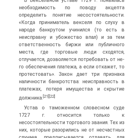
В Вексельном уставе 1729 г. появилась
необходимость по поводу акцепта
определить понятие несостоятельности.
«Когда приниматель векселя по слуху в
народе банкрутом учинился (то есть в
неисправну и убожество впал) и за тем
ответственность биржи или публичного
места, где торговые люди сходятся,
отлучается, дозволяется потребовать от не­
го обеспечения платежа, а если откажет, то
протестовать». Закон дает три признака
наличности банкротства: неисправность в
платежах, поте­ря имущества и скрытие
[21]
[22]
должника.
Устав о таможенном словесном суде
1727 г. относится только к
несостоятельности торгового звания. Тех из
них, которые разорились не от несчастных
случаев, предписывается отдавать для