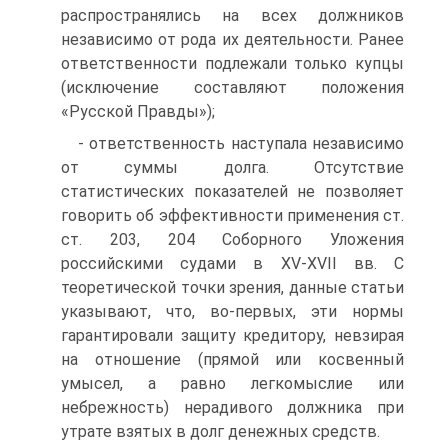
распространялись на всех должни­ков
независимо от рода их деятельности. Ранее
ответственности подле­жали только купцы
(исключение составляют положения
«Русской Прав­ды»);
- ответственность наступала независимо
от суммы долга. Отсут­ствие
статистических показателей не позволяет
говорить об эффектив­ности применения ст.
ст. 203, 204 Соборного Уложения
российскими судами в XV-XVII вв. C
теоретической точки зрения, данные статьи
ука­зывают, что, во-первых, эти нормы
гарантировали защиту кредитору, невзирая
на отношение (прямой или косвенный
умысел, а равно легко­мыслие или
небрежность) нерадивого должника при
утрате взятых в долг денежных средств.