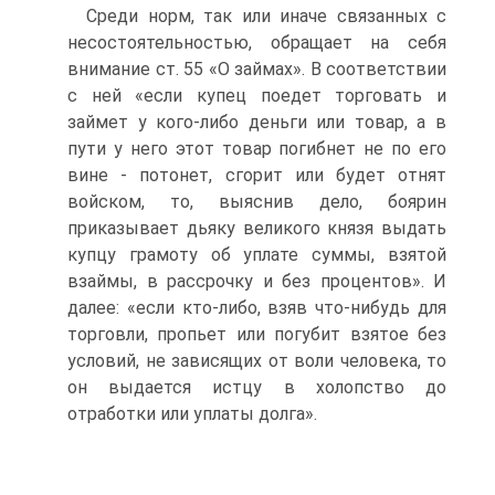
Среди норм, так или иначе связанных с
несостоятельностью, об­ращает на себя
внимание ст. 55 «О займах». В соответствии
с ней «если купец поедет торговать и
займет у кого-либо деньги или товар, а в
пути у него этот товар погибнет не по его
вине - потонет, сгорит или будет отнят
войском, то, выяснив дело, боярин
приказывает дьяку великого князя выдать
купцу грамоту об уплате суммы, взятой
взаймы, в рассроч­ку и без процентов». И
далее: «если кто-либо, взяв что-нибудь для
тор­говли, пропьет или погубит взятое без
условий, не зависящих от воли человека, то
он выдается истцу в холопство до
отработки или уплаты долга».