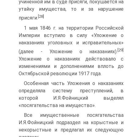
учиненной им в суде присяги, покушается на
утайку имущества, то и за нарушение
[28]
присяги.
1 мая 1846 г. на территории Российской
Империи вступило в силу «Уложение о
наказаниях уголовных и исправительных»
[29]
(далее - Уложе­ние о наказаниях).
Уложение о наказаниях действовало с
изменениями и дополнениями вплоть до
Октябрьской революции 1917 года.
Особенная часть Уложения о наказаниях
определяла систему пре­ступлений, в
которой И.Я.Фойницкий выделял
«посягательства на иму­щество».
Все имущественные посягательства
И.Я.Фойницкий подраздел на корыстные и
некорыстные и предлагал их следующую