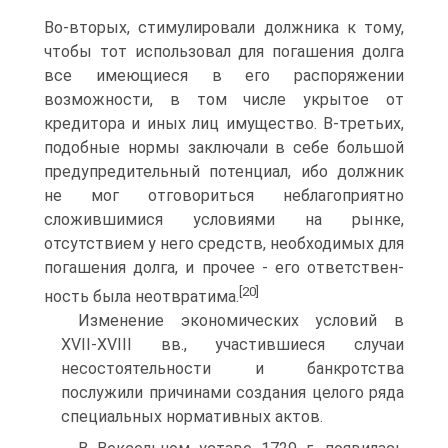
Во-вторых, стимулировали должника к тому,
чтобы тот использовал для погашения долга
все имеющиеся в его распо­ряжении
возможности, в том числе укрытое от
кредитора и иных лиц имущество. В-третьих,
подобные нормы заключали в себе большой
пре­дупредительный потенциал, ибо должник
не мог отговориться неблаго­приятно
сложившимися условиями на рынке,
отсутствием у него средств, необходимых для
погашения долга, и прочее - его ответствен­
[20]
ность была неотвратима.
Изменение экономических условий в
XVII-XVIII вв., участившие­ся случаи
несостоятельности и банкротства
послужили причинами соз­дания целого ряда
специальных нормативных актов.