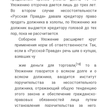
Уложению отсрочка дается лишь до трех лет.
Во втором случае несостоятельности
«Русская Правда» давала кредитору право
продать должника в холопы, по Уло­жению же
должник выдается кредитору головой до тех
пор, пока не рас­считается.
Соборное Уложение расширяет круг
применения норм об ответст­венности. Так,
если в «Русской Правде» речь шла о купцах,
взявших чу­
[18]
жие деньги для торговли,
то в
Уложении говорится о всяком долге и о
всяком должнике, вводится институт
поручительства за несостоятельно­го
должника, отражающий общую тенденцию
этого закона и обеспече­ние гражданско-
правовых обязанностей лица путем
установления пору­чительства за него.