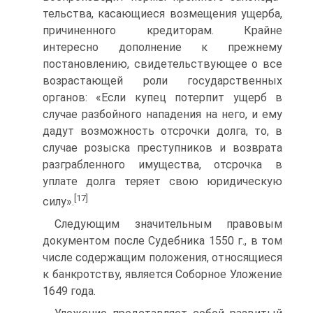
тельства, касающиеся возмещения ущерба,
причиненного кредиторам. Крайне
интересно дополнение к прежнему
постановлению, свидетельст­вующее о все
возрастающей роли государственных
органов: «Если ку­пец потерпит ущерб в
случае разбойного нападения на него, и ему
дадут возможность отсрочки долга, то, в
случае розыска преступников и воз­врата
разграбленного имущества, отсрочка в
уплате долга теряет свою юридическую
[17]
силу».
Следующим значительным правовым
документом после Судебни­ка 1550 г., в том
числе содержащим положения, относящиеся
к банкрот­ству, является Соборное Уложение
1649 года.