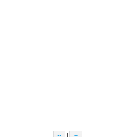
|
<<
>>