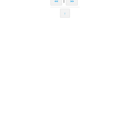
|
<<
>>
↑