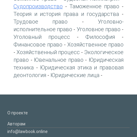
Судопроизводство
Таможенное право
-
-
Теория и история права и государства
-
Трудовое право
Уголовно-
-
исполнительное право
Уголовное право
-
-
Уголовный процесс
Философия
-
-
Финансовое право
Хозяйственное право
-
Хозяйственный процесс
Экологическое
-
-
право
Ювенальное право
Юридическая
-
-
техника
Юридическая этика и правовая
-
деонтология
Юридические лица
-
-
О проекте
Авторам
info@lawbook.online