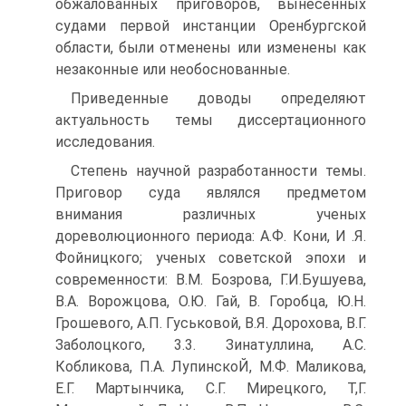
обжалованных приговоров, вынесенных
судами первой инстанции Оренбургской
области, были отменены или изменены как
незаконные или необоснованные.
Приведенные доводы определяют
актуальность темы диссертационного
исследования.
Степень научной разработанности темы.
Приговор суда являлся предметом
внимания различных ученых
дореволюционного периода: А.Ф. Кони, И .Я.
Фойницкого; ученых советской эпохи и
современности: В.М. Бозрова, Г.И.Бушуева,
В.А. Ворожцова, О.Ю. Гай, В. Горобца, Ю.Н.
Грошевого, А.П. Гуськовой, В.Я. Дорохова, В.Г.
Заболоцкого, 3.3. Зинатуллина, А.С.
Кобликова, П.А. ЛупинскоЙ, М.Ф. Маликова,
Е.Г. Мартынчика, С.Г. Мирецкого, Т,Г.