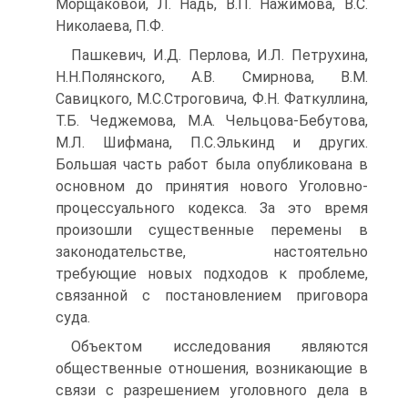
Морщаковой, Л. Надь, В.П. Нажимова, B.C.
Николаева, П.Ф.
Пашкевич, И.Д. Перлова, И.Л. Петрухина,
Н.Н.Полянского, А.В. Смирнова, В.М.
Савицкого, М.С.Строговича, Ф.Н. Фаткуллина,
Т.Б. Чеджемова, М.А. Чельцова-Бебутова,
М.Л. Шифмана, П.С.Элькинд и других.
Большая часть работ была опубликована в
основном до принятия нового Уголовно-
процессуального кодекса. За это время
произошли существенные перемены в
законодательстве, настоятельно
требующие новых подходов к проблеме,
связанной с постановлением приговора
суда.
Объектом исследования являются
общественные отношения, возникающие в
связи с разрешением уголовного дела в