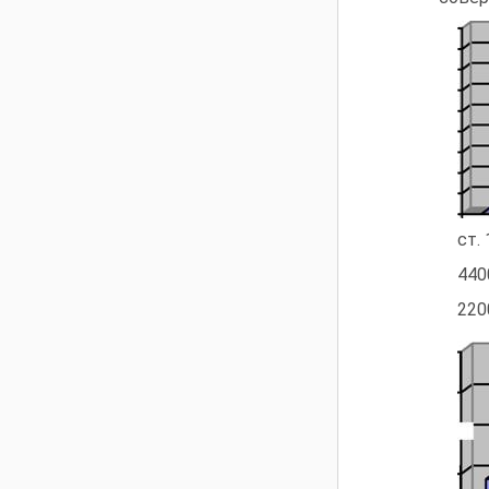
ст. 
440
220