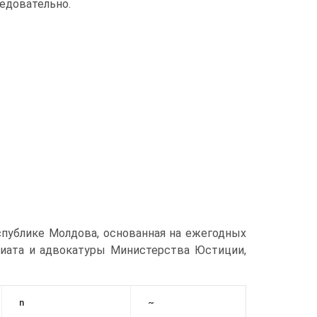
едовательно.
спублике Молдова, основанная на ежегодных
риата и адвокатуры Министерства Юстиции,
n
~