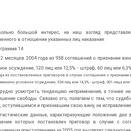
ольно большой интерес, на наш взгляд представля
ченного в отношении указанных лиц наказания.
грамма 14
12 месяцев 2004 года из 958 соглашений о признании ви
ное осуждение, 120 лиц или 12,5% - штраф, 60 лиц или 6,
ода из постановленных приговоров в случае соглашения о признании в
именено условное осуждение, 534 лиц или 14,5% - штраф, 301 лица или
рудно усмотреть тенденцию неприменения, а точнее не
ишение свободы. Связано это, полагаем с тем, что суд
, оступившимся и признавшим свою вину, на исправление 
тистические данные, характеризующие положение дел в
шении которых постановлен приговор в случае с сог
шаемым преступлениям за 2005 год выглядят следующи