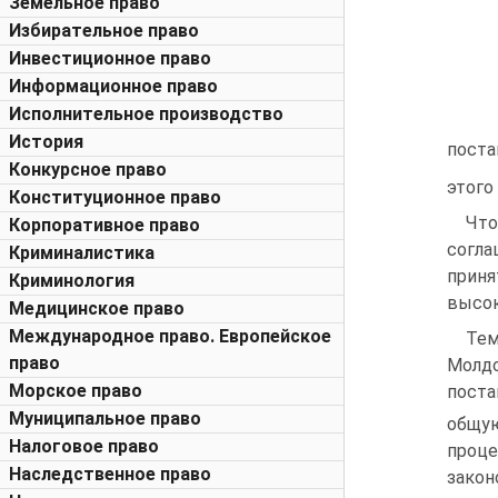
Земельное право
Избирательное право
Инвестиционное право
Информационное право
Исполнительное производство
История
поста
Конкурсное право
этого
Конституционное право
Что
Корпоративное право
согла
Криминалистика
приня
Криминология
высок
Медицинское право
Международное право. Европейское
Тем
право
Молдо
Морское право
поста
Муниципальное право
общу
Налоговое право
проце
Наследственное право
закон