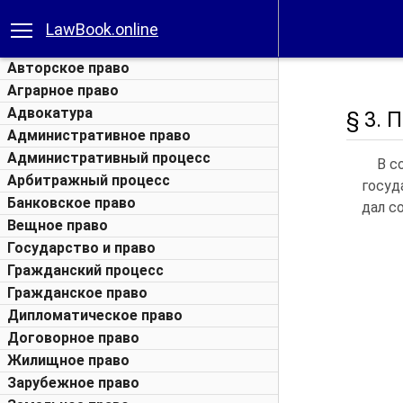
LawBook.online
Авторское право
Аграрное право
Адвокатура
§ 3. 
Административное право
Административный процесс
В с
Арбитражный процесс
госуд
Банковское право
дал с
Вещное право
Государство и право
Гражданский процесс
Гражданское право
Дипломатическое право
Договорное право
Жилищное право
Зарубежное право