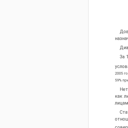
Дов
назна
Диа
За 
услов
2005 г
59% пр
Нет
как л
лицам
Ста
отно
совер