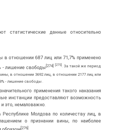
ют статистические данные относительно
ны в отношении 687 лиц или 71,7% применено
[275]
[274]
. За такой же период
3% - лишение свободы
ины, в отношении 3692 лиц, в отношении 2177 лиц или
 8% - лишение свободы .
значительного применения такого наказания
ебные инстанции предоставляют возможность
и это, немаловажно.
 Республике Молдова по количеству лиц, в
лашением о признании вины, по наиболее
[276]
м образом
.