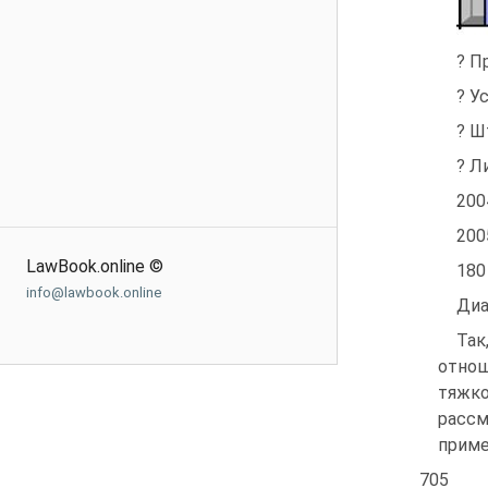
? П
? У
? Ш
? Л
200
200
LawBook.online ©
180
info@lawbook.online
Диа
Так
отнош
тяжко
рассм
приме
705