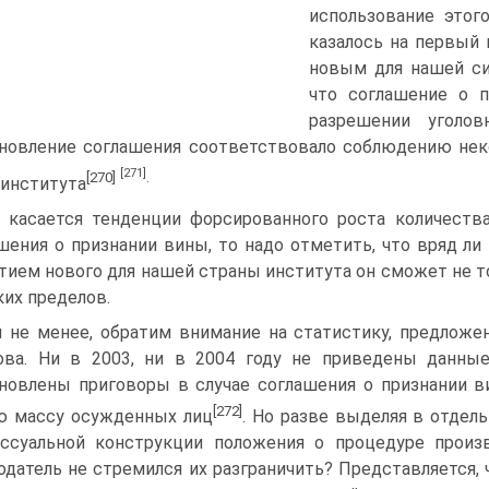
использование этог
казалось на первый 
новым для нашей си
что соглашение о 
разрешении уголов
новление соглашения соответствовало соблюдению нек
[271]
[270]
.
 института
 касается тенденции форсированного роста количеств
шения о признании вины, то надо отметить, что вряд ли 
тием нового для нашей страны института он сможет не то
их пределов.
 не менее, обратим внимание на статистику, предлож
ва. Ни в 2003, ни в 2004 году не приведены данны
новлены приговоры в случае соглашения о признании в
[272]
ю массу осужденных лиц
. Но разве выделяя в отдель
ссуальной конструкции положения о процедуре прои
одатель не стремился их разграничить? Представляется,