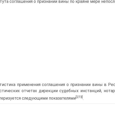
тута соглашения о признании вины по крайне мере непосл
тистика применения соглашения о признании вины в Ре
стических отчетах дирекции судебных инстанций, нота
[273]
теризуется следующими показателями
.