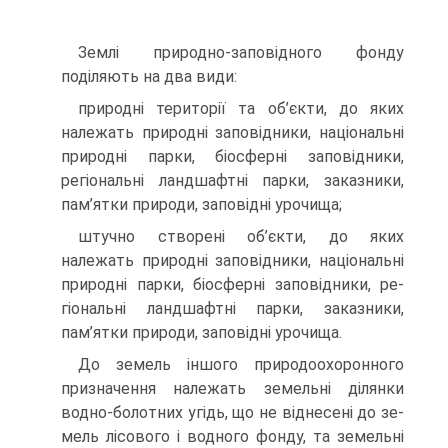
Землі природно-заповідного фонду
поділяють на два види:
природні території та об’єкти, до яких
належать природні за­повідники, національні
природні парки, біосферні заповідни­ки,
регіональні ландшафтні парки, заказники,
пам’ятки приро­ди, заповідні урочища;
штучно створені об’єкти, до яких
належать природні заповід­ники, національні
природні парки, біосферні заповідники, ре­
гіональні ландшафтні парки, заказники,
пам’ятки природи, за­повідні урочища.
До земель іншого природоохоронного
призначення належать земельні ділянки
водно-болотних угідь, що не віднесені до зе­
мель лісового і водного фонду, та земельні