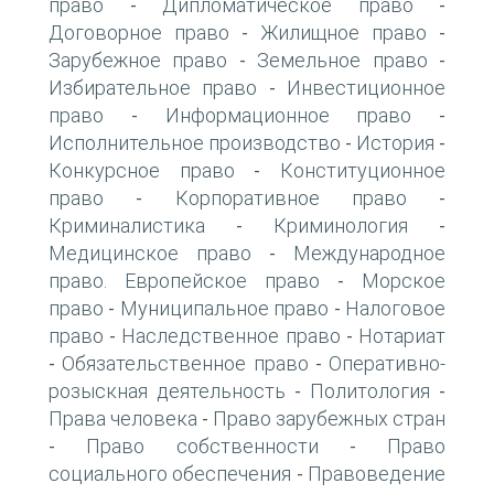
право
Дипломатическое право
-
-
Договорное право
Жилищное право
-
-
Зарубежное право
Земельное право
-
-
Избирательное право
Инвестиционное
-
право
Информационное право
-
-
Исполнительное производство
История
-
-
Конкурсное право
Конституционное
-
право
Корпоративное право
-
-
Криминалистика
Криминология
-
-
Медицинское право
Международное
-
право. Европейское право
Морское
-
право
Муниципальное право
Налоговое
-
-
право
Наследственное право
Нотариат
-
-
Обязательственное право
Оперативно-
-
-
розыскная деятельность
Политология
-
-
Права человека
Право зарубежных стран
-
Право собственности
Право
-
-
социального обеспечения
Правоведение
-