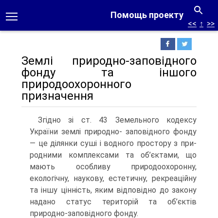
Помощь проекту
<<
↑
>>
Землі природно-заповідного
фонду та іншого
природоохоронного
призначення
Згідно зі ст. 43 Земельного кодексу
України землі природно- заповідного фонду
— це ділянки суші і водного простору з при­
родними комплексами та об’єктами, що
мають особливу приро­доохоронну,
екологічну, наукову, естетичну, рекреаційну
та ін­шу цінність, яким відповідно до закону
надано статус територій та об’єктів
природно-заповідного фонду.