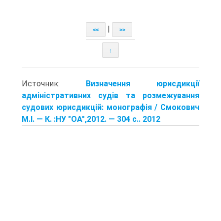
|
<<
>>
↑
Источник:
Визначення юрисдикції
адміністративних судів та розмежування
судових юрисдикцій: монографія / Смокович
М.І. — К. :НУ "ОА",2012. — 304 с.. 2012