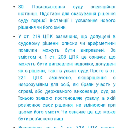
80. Повноваження суду апеляційної
інстанції. Підстави для скасування рішення
суду першої інстанції і ухвалення нового
рішення чи його зміни.
У ст. 219 ЦПК зазначено, що допущені в
судовому рішенні описки чи арифметичні
помилки можуть бути виправлені. За
змістом ч. 1 ст. 208 ЦПК це означає, що
можуть бути виправлені недоліки, допущені
як в рішенні, так і в ухвалі суду. Проте в ст.
221 ЦПК зазначено, якщорішення є
незрозумілим для осіб, які брали участь у
справі, або державного виконавця, суд за
їхньою заявою постановляє ухвалу, в якій
роз'яснює своє рішення, не змінюючи при
цьому його змісту. Чи означає це, що може
бути роз'яснено лиш
Відповідно до ч. 1 ст. 328 ЦПК суддя-