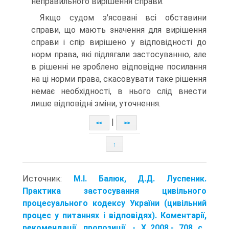
неправильного вирішення справи.
Якщо судом з'ясовані всі обставини
справи, що мають значення для вирішення
справи і спір вирішено у відповідності до
норм права, які підлягали застосуванню, але
в рішенні не зроблено відповідне посилання
на ці норми права, скасовувати таке рішення
немає необхідності, в нього слід внести
лише відповідні зміни, уточнення.
|
<<
>>
↑
Источник:
М.І. Балюк, Д.Д. Луспеник.
Практика застосування цивільного
процесуального кодексу України (цивільний
процес у питаннях і відповідях). Коментарії,
рекомендації, пропозиції. - X.,2008.- 708 с..