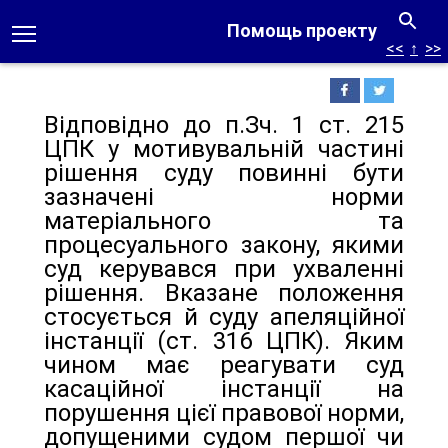
Помощь проекту
<<
↑
>>
Відповідно до п.Зч. 1 ст. 215
ЦПК у мотивувальній частині
рішення суду повинні бути
зазначені норми
матеріального та
процесуального закону, якими
суд керувався при ухваленні
рішення. Вказане положення
стосується й суду апеляційної
інстанції (ст. 316 ЦПК). Яким
чином має реагувати суд
касаційної інстанції на
порушення цієї правової норми,
допущеними судом першої чи