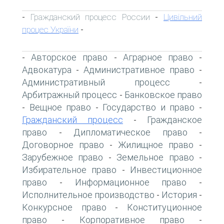
Гражданский процесс России
Цивільний
-
-
процес України
-
Авторское право
Аграрное право
-
-
-
Адвокатура
Административное право
-
-
Административный процесс
-
Арбитражный процесс
Банковское право
-
Вещное право
Государство и право
-
-
-
Гражданский процесс
Гражданское
-
право
Дипломатическое право
-
-
Договорное право
Жилищное право
-
-
Зарубежное право
Земельное право
-
-
Избирательное право
Инвестиционное
-
право
Информационное право
-
-
Исполнительное производство
История
-
-
Конкурсное право
Конституционное
-
право
Корпоративное право
-
-