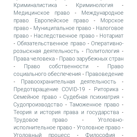
Криминалистика
Криминология
-
-
Медицинское право
Международное
-
право. Европейское право
Морское
-
право
Муниципальное право
Налоговое
-
-
право
Наследственное право
Нотариат
-
-
Обязательственное право
Оперативно-
-
-
розыскная деятельность
Политология
-
-
Права человека
Право зарубежных стран
-
Право собственности
Право
-
-
социального обеспечения
Правоведение
-
Правоохранительная деятельность
-
-
Предотвращение COVID-19
Риторика
-
-
Семейное право
Судебная психиатрия
-
-
Судопроизводство
Таможенное право
-
-
Теория и история права и государства
-
Трудовое право
Уголовно-
-
исполнительное право
Уголовное право
-
-
Уголовный процесс
Философия
-
-