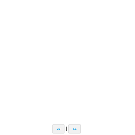
|
<<
>>