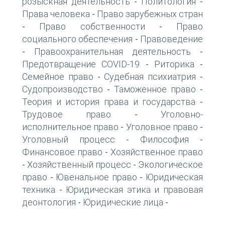
розыскная деятельность
Политология
-
-
Права человека
Право зарубежных стран
-
Право собственности
Право
-
-
социального обеспечения
Правоведение
-
Правоохранительная деятельность
-
-
Предотвращение COVID-19
Риторика
-
-
Семейное право
Судебная психиатрия
-
-
Судопроизводство
Таможенное право
-
-
Теория и история права и государства
-
Трудовое право
Уголовно-
-
исполнительное право
Уголовное право
-
-
Уголовный процесс
Философия
-
-
Финансовое право
Хозяйственное право
-
Хозяйственный процесс
Экологическое
-
-
право
Ювенальное право
Юридическая
-
-
техника
Юридическая этика и правовая
-
деонтология
Юридические лица
-
-