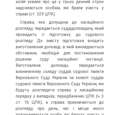
копія ухвали про це у трьох денний строк
надсилається особам, які брали участь у
справі (ст. 329 ЦПК).
Справа, яка допущена до касаційного
розгляду, передається суддідоповідачу, який
провадить її підготовку до судового
розгляду. До змісту підготовки входить
виготовлення доповіді, в якій викладаються
обставини, необхідні для постановлення
рішення суду касаційної інстанції.
Виготовлена доповідь передається
визначеному складу суддів судової палати
Верховного Суду України чи колегії суддів
судової палати Верховного Суду України, які
будуть розглядати справу у касаційному
порядку у випадках, передбачених ЦПК (ч. 3
ст. 16 ЦПК), а справа призначається до
розгляду, про день, час і місце якого
повідомляються особи, які беруть участь у