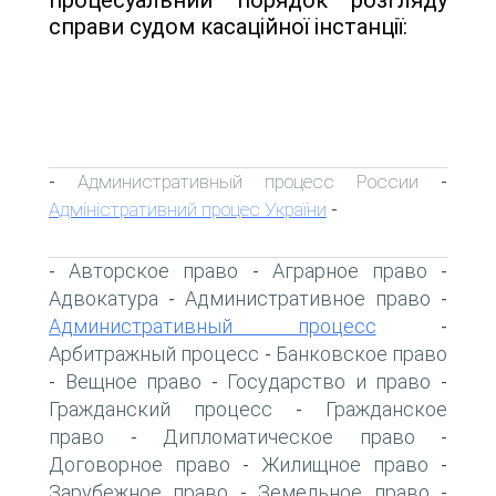
справи судом касаційної інстанції:
Административный процесс России
-
-
Адміністративний процес України
-
Авторское право
Аграрное право
-
-
-
Адвокатура
Административное право
-
-
Административный процесс
-
Арбитражный процесс
Банковское право
-
Вещное право
Государство и право
-
-
-
Гражданский процесс
Гражданское
-
право
Дипломатическое право
-
-
Договорное право
Жилищное право
-
-
Зарубежное право
Земельное право
-
-