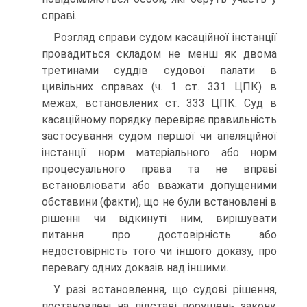
справі.
Розгляд справи судом касаційної інстанції
провадиться складом не менш як двома
третинами суддів судової палати в
цивільних справах (ч. 1 ст. 331 ЦПК) в
межах, встановлених ст. 333 ЦПК. Суд в
касаційному порядку перевіряє правильність
застосування судом першої чи апеляційної
інстанції норм матеріального або норм
процесуального права та не вправі
встановлювати або вважати допущеними
обставини (факти), що не були встановлені в
рішенні чи відкинуті ним, вирішувати
питання про достовірність або
недостовірність того чи іншого доказу, про
перевагу одних доказів над іншими.
У разі встановлення, що судові рішення,
постановлені на підставі порушень закону,