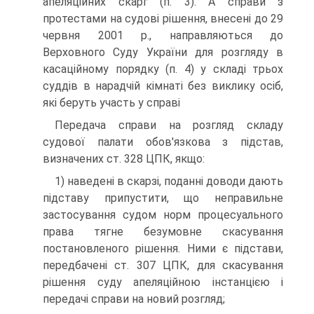
апеляційних скарг (п. 3). А справи з
протестами на судові рішення, внесені до 29
червня 2001 p., направляються до
Верховного Суду України для розгляду в
касаційному порядку (п. 4) у складі трьох
суддів в нарадчій кімнаті без виклику осіб,
які беруть участь у справі
Передача справи на розгляд складу
судової палати обов'язкова з підстав,
визначених ст. 328 ЦПК, якщо:
1) наведені в скарзі, поданні доводи дають
підставу припустити, що неправильне
застосування судом норм процесуального
права тягне безумовне скасування
постановленого рішення. Ними є підстави,
передбачені ст. 307 ЦПК, для скасування
рішення суду апеляційною інстанцією і
передачі справи на новий розгляд;