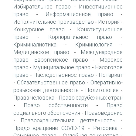
Избирательное право
Инвестиционное
-
право
Информационное право
-
-
Исполнительное производство
История
-
-
Конкурсное право
Конституционное
-
право
Корпоративное право
-
-
Криминалистика
Криминология
-
-
Медицинское право
Международное
-
право. Европейское право
Морское
-
право
Муниципальное право
Налоговое
-
-
право
Наследственное право
Нотариат
-
-
Обязательственное право
Оперативно-
-
-
розыскная деятельность
Политология
-
-
Права человека
Право зарубежных стран
-
Право собственности
Право
-
-
социального обеспечения
Правоведение
-
Правоохранительная деятельность
-
-
Предотвращение COVID-19
Риторика
-
-
Семейное право
Судебная психиатрия
-
-