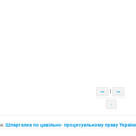
|
<<
>>
↑
к:
Шпаргалка по цивільно- процесуальному праву України