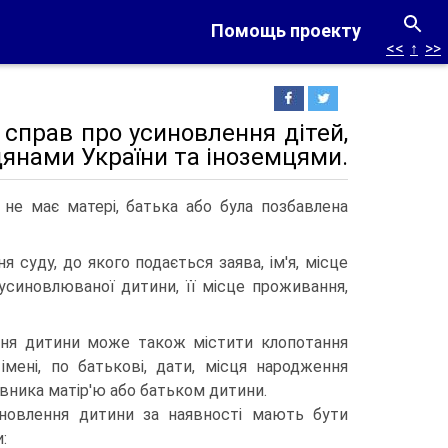
Помощь проекту
<<
↑
>>
справ про усиновлення дітей,
дянами України та іноземцями.
 не має матері, батька або була позбавлена
 суду, до якого подається заява, ім'я, місце
 усиновлюваної дитини, її місце проживання,
ння дитини може також містити клопотання
 імені, по батькові, дати, місця народження
явника матір'ю або батьком дитини.
новлення дитини за наявності мають бути
: