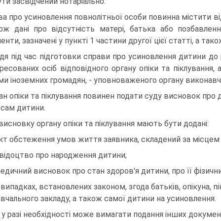
ути засвідчений нотаріально.
ва про усиновлення повнолітньої особи повинна містити відо
ож дані про відсутність матері, батька або позбавлен
нти, зазначені у пункті 1 частини другої цієї статті, а так
дя під час підготовки справи про усиновлення дитини до 
ересованих осіб відповідного органу опіки та піклування,
ми іноземних громадян, - уповноваженого органу виконавч
ан опіки та піклування повинен подати суду висновок про д
есам дитини.
висновку органу опіки та піклування мають бути додані:
акт обстеження умов життя заявника, складений за місцем
свідоцтво про народження дитини;
медичний висновок про стан здоров'я дитини, про її фізичн
у випадках, встановлених законом, згода батьків, опікуна, 
авчального закладу, а також самої дитини на усиновлення.
 у разі необхідності може вимагати подання інших докумен