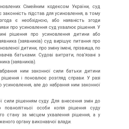
ановлених Сімейним кодексом України, суд
є законність підстав для усиновлення, в тому
згода є необхідною, або наявність згоди
аяви про усиновлення суд ухвалює рішення. У
тині рішення про усиновлення дитини або
аявника (заявників) суд вирішує питання про
новленої дитини, про зміну імені, прізвища, по
вачів батьками. Судові витрати, пов'язані з
ика (заявників).
набрання ним законної сили батьки дитини
 рішення і поновлює розгляд справи. У разі
о усиновлення, але до набрання ним законної
ї сили рішенням суду. Для внесення змін до
 повнолітньої особи копія рішення суду
го стану за місцем ухвалення рішення, а у
женого органу виконавчої влади.