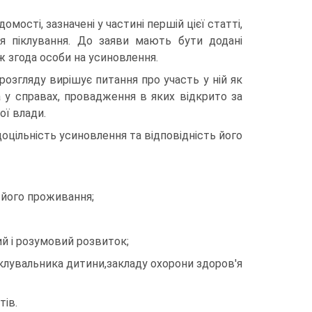
мості, зазначені у частині першій цієї статті,
ня піклування. До заяви мають бути додані
ож згода особи на усиновлення.
розгляду вирішує питання про участь у ній як
 а у справах, провадження в яких відкрито за
ої влади.
оцільність усиновлення та відповідність його
 його проживання;
ий і розумовий розвиток;
піклувальника дитини,закладу охорони здоров'я
тів.