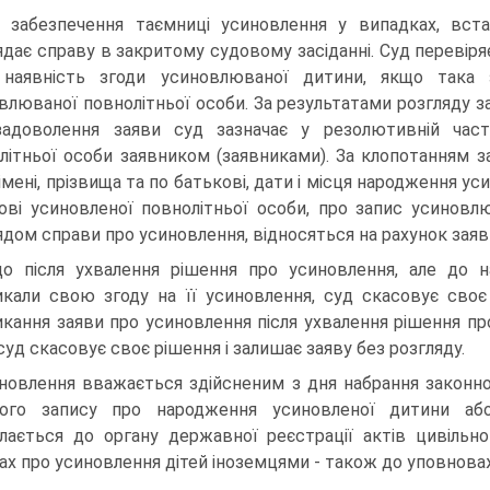
 забезпечення таємниці усиновлення у випадках, вст
ядає справу в закритому судовому засіданні. Суд перевіря
 наявність згоди усиновлюваної дитини, якщо така 
влюваної повнолітньої особи. За результатами розгляду з
задоволення заяви суд зазначає у резолютивній час
літньої особи заявником (заявниками). За клопотанням з
імені, прізвища та по батькові, дати і місця народження уси
ові усиновленої повнолітньої особи, про запис усиновлю
ядом справи про усиновлення, відносяться на рахунок заявн
о після ухвалення рішення про усиновлення, але до 
икали свою згоду на її усиновлення, суд скасовує своє
икання заяви про усиновлення після ухвалення рішення пр
 суд скасовує своє рішення і залишає заяву без розгляду.
новлення вважається здійсненим з дня набрання законно
вого запису про народження усиновленої дитини або
лається до органу державної реєстрації актів цивільно
ах про усиновлення дітей іноземцями - також до уповнова