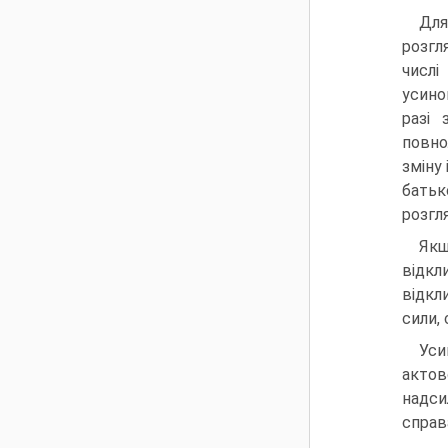
Для
розгл
числі
усино
разі 
повно
зміну 
батьк
розгл
Якщ
відкл
відкл
сили,
Уси
акто
надси
справ