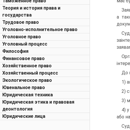
Таможенное право
має б
Теория и история права и
Зая
государства
а так
Трудовое право
докуме
Уголовно-исполнительное право
Суд
Уголовное право
заінт
Уголовный процесс
заява
Философия
Орг
Финансовое право
інтер
Хозяйственное право
До 
Хозяйственный процесс
Экологическое право
1) 
Ювенальное право
2) 
Юридическая техника
3) 
Юридическая этика и правовая
деонтология
4) 
Юридические лица
або н
Суд