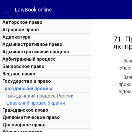
LawBook.online
Авторское право
Аграрное право
Адвокатура
71. П
Административное право
які п
Административный процесс
Арбитражный процесс
Зая
Банковское право
їхньо
Вещное право
Зая
Государство и право
прожи
Гражданский процесс
відом
Гражданский процесс России
Цивільний процес України
Гражданское право
Дипломатическое право
Договорное право