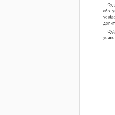
Суд
або у
усвід
допит
Суд
усино