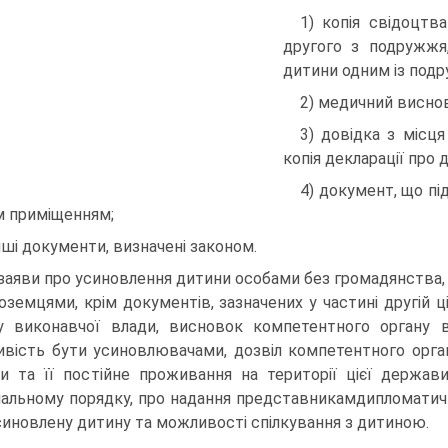
1) копія свідоцтв
другого з подружжя,
дитини одним із под
2) медичний виснов
3) довідка з місця
копія декларації про 
4) документ, що п
 приміщенням;
інші документи, визначені законом.
заяви про усиновлення дитини особами без громадянства,
ноземцями, крім документів, зазначених у частині другій 
у виконавчої влади, висновок компетентного органу 
вість бути усиновлювачами, дозвіл компетентного орган
и та її постійне проживання на території цієї держав
іальному порядку, про надання представникамдипломатичн
синовлену дитину та можливості спілкування з дитиною.