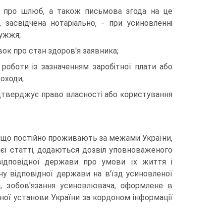
а про шлюб, а також письмова згода на це
 засвідчена нотаріально, - при усиновленні
ружжя;
ок про стан здоров'я заявника;
 роботи із зазначенням заробітної плати або
доходи;
ідтверджує право власності або користування
 що постійно проживають за межами України,
цієї статті, додаються дозвіл уповноваженого
відповідної держави про умови їх життя і
у відповідної держави на в'їзд усиновленої
и, зобов'язання усиновлювача, оформлене в
ої установи України за кордоном інформації