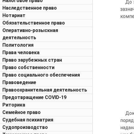
Налоговое право
До 
Наследственное право
зазна
Нотариат
компе
Обязательственное право
Оперативно-розыскная
деятельность
Политология
Права человека
Право зарубежных стран
Право собственности
Право социального обеспечения
Правоведение
Правоохранительная деятельность
Предотвращение COVID-19
Риторика
Семейное право
Док
Судебная психиатрия
поряд
Судопроизводство
надан