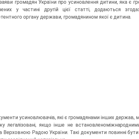
заяви громадян України про усиновлення дитини, яка є г
чених у частині другій цієї статті, додаються згод
тентного органу держави, громадянином якої є дитина.
ументи усиновлювачів, які є громадянами інших держав,
ку легалізовані, якщо інше не встановленоміжнародними
а Верховною Радою України. Такі документи повинні бути