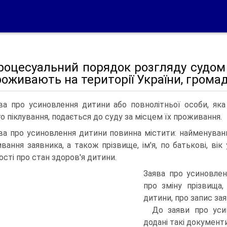
роцесуальний порядок розгляду судом 
роживають на території України, грома
ва про усиновлення дитини або повнолітньої особи, яка
го піклування, подається до суду за місцем їх проживання.
ва про усиновлення дитини повинна містити: найменування
вання заявника, а також прізвище, ім'я, по батькові, вік
ості про стан здоров'я дитини.
Заява про усиновле
про зміну прізвища,
дитини, про запис за
До заяви про уси
додані такі документи