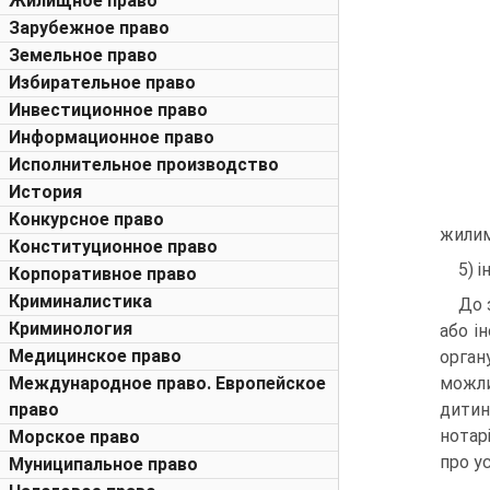
Жилищное право
Зарубежное право
Земельное право
Избирательное право
Инвестиционное право
Информационное право
Исполнительное производство
История
Конкурсное право
жилим
Конституционное право
5) 
Корпоративное право
Криминалистика
До 
Криминология
або і
Медицинское право
орган
Международное право. Европейское
можли
право
дитин
нотар
Морское право
про у
Муниципальное право