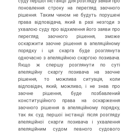
суду першої інстанції для розгляду заяви про
поновлення строку на перегляд заочного
рішення. Таким чином не будуть порушені
права відповідача, який в разі незгоди з
ухвалою суду про відхилення його заяви про
перегляд заочного рішення, зможе
оскаржити заочне рішення в апеляційному
порядку і ця скарга буде розглянута
одночасно з апеляційною скаргою позивача.
Якщо ж спершу розглянути по суті
апеляційну скаргу позивача на заочне
рішення, то можлива ситуація, коли
відповідач, який, можливо, і не знав про
заочне рішення, буде позбавлений
конституційного права на оскарження
заочного рішення в апеляційному порядку,
так як суд першої інстанції після розгляду
апеляційної скарги позивача і ухвалення
апеляційним судом певного судового