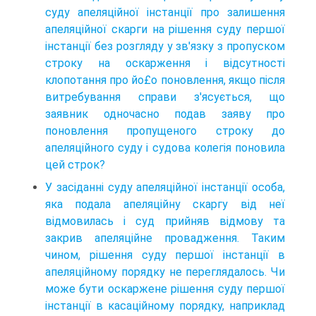
суду апеляційної інстанції про залишення
апеляційної скарги на рішення суду першої
інстанції без розгляду у зв'язку з пропуском
строку на оскарження і відсутності
клопотання про йо£о поновлення, якщо після
витребування справи з'ясується, що
заявник одночасно подав заяву про
поновлення пропущеного строку до
апеляційного суду і судова колегія поновила
цей строк?
У засіданні суду апеляційної інстанції особа,
яка подала апеляційну скаргу від неї
відмовилась і суд прийняв відмову та
закрив апеляційне провадження. Таким
чином, рішення суду першої інстанції в
апеляційному порядку не переглядалось. Чи
може бути оскаржене рішення суду першої
інстанції в касаційному порядку, наприклад