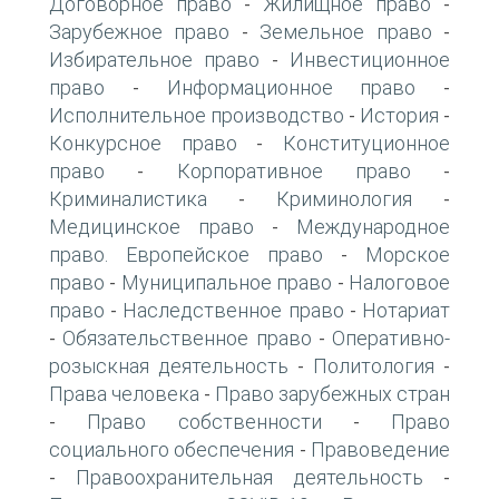
Договорное право
Жилищное право
-
-
Зарубежное право
Земельное право
-
-
Избирательное право
Инвестиционное
-
право
Информационное право
-
-
Исполнительное производство
История
-
-
Конкурсное право
Конституционное
-
право
Корпоративное право
-
-
Криминалистика
Криминология
-
-
Медицинское право
Международное
-
право. Европейское право
Морское
-
право
Муниципальное право
Налоговое
-
-
право
Наследственное право
Нотариат
-
-
Обязательственное право
Оперативно-
-
-
розыскная деятельность
Политология
-
-
Права человека
Право зарубежных стран
-
Право собственности
Право
-
-
социального обеспечения
Правоведение
-
Правоохранительная деятельность
-
-