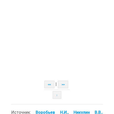
|
<<
>>
↑
Источник:
Воробьев Н.И., Никулин В.В..