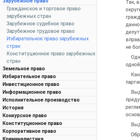
Зарубежное право
Так, 
Гражданское и торговое право
окру
зарубежных стран
гражд
Зарубежное судебное право
данно
Зарубежное трудовое право
депут
Избирательное право зарубежных
вправ
стран
не бо
Конституционное право зарубежных
Одн
стран
одной
Земельное право
Кан
Избирательное право
парти
Инвестиционное право
Информационное право
Вы
преду
Исполнительное производство
регла
История
основ
Конкурсное право
Конституционное право
Выд
Корпоративное право
Обр
Криминалистика