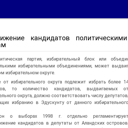
ижение кандидатов политическими
ам
итическая партия, избирательный блок или объед
лькими избирательными объединениями, может выдвиг
м избирательном округе.
 от избирательного округа подлежит избрать более 1
тов, то количество кандидатов, выдвигаемых о
ельного округа, должно соответствовать числу депутатов
щих избранию в Эдускунту от данного избирательног
кон о выборах 1998 г. отдельно регламентируе
жение кандидатов в депутаты от Аландских островов