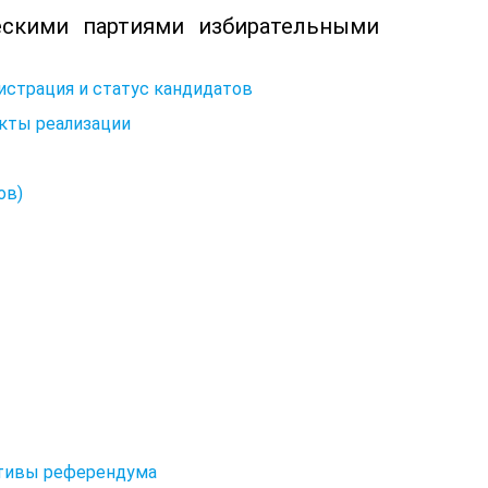
скими партиями избирательными
истрация и статус кандидатов
екты реализации
ов)
ативы референдума