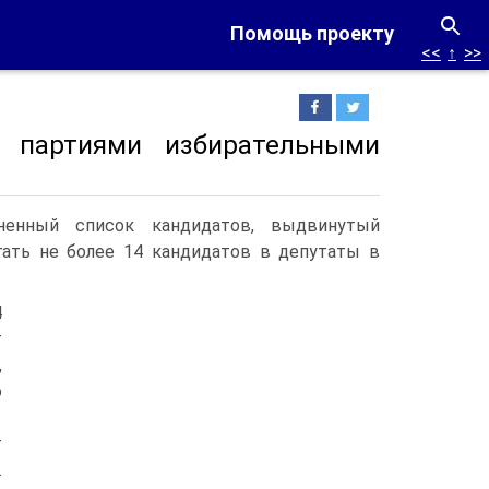
Помощь проекту
<<
↑
>>
 партиями избирательными
иненный список кандидатов, выдвинутый
ать не более 14 кандидатов в депутаты в
4
т
,
о
т
.