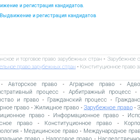
ижение и регистрация кандидатов.
. Выдвижение и регистрация кандидатов
нское и торговое право зарубежных стран
Зарубежное с
-
ельное право зарубежных стран
Конституционное право 
-
Авторское право
Аграрное право
Адво
-
-
-
стративный процесс
Арбитражный процесс
-
рство и право
Гражданский процесс
Граждан
-
-
рное право
Жилищное право
Зарубежное право
-
-
-
иционное право
Информационное право
Исп
-
-
сное право
Конституционное право
Корп
-
-
ология
Медицинское право
Международное прав
-
-
пальное право
Налоговое право
Наследственно
-
-