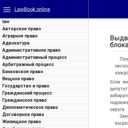
LawBook.online
law
Авторское право
Аграрное право
Выдв
Адвокатура
блок
Административное право
Административный процесс
Пол
Арбитражный процесс
неско
Банковское право
каждо
Вещное право
Если же
Государство и право
депута
Гражданский процесс
избират
Гражданское право
подлежа
Дипломатическое право
округа.
Договорное право
За
Жилищное право
выдви