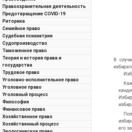
Правоохранительная деятельность
Предотвращение COVID-19
Риторика
Семейное право
Судебная психиатрия
Судопроизводство
Таможенное право
Теория и история права и
В случ
государства
избират
Трудовое право
Изб
Уголовно-исполнительное право
Каж
Уголовное право
канди
Уголовный процесс
Избир
Философия
избир
Финансовое право
Пол
Хозяйственное право
избир
Хозяйственный процесс
его з
Экологическое право