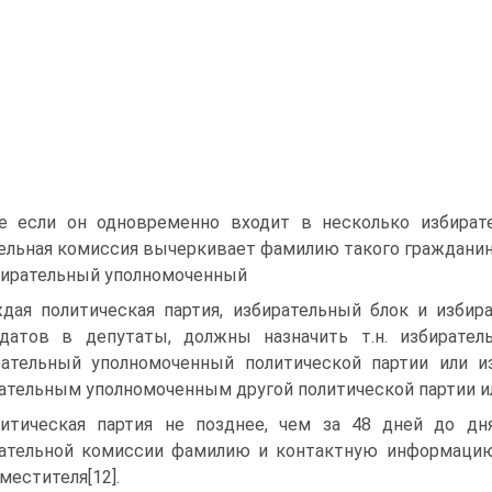
ае если он одновременно входит в несколько избират
ельная комиссия вычеркивает фамилию такого гражданина
ирательный уполномоченный
дая политическая партия, избирательный блок и изби
датов в депутаты, должны назначить т.н. избиратель
ательный уполномоченный политической партии или и
ательным уполномоченным другой политической партии ил
итическая партия не позднее, чем за 48 дней до дн
ательной комиссии фамилию и контактную информацию 
аместителя[12].