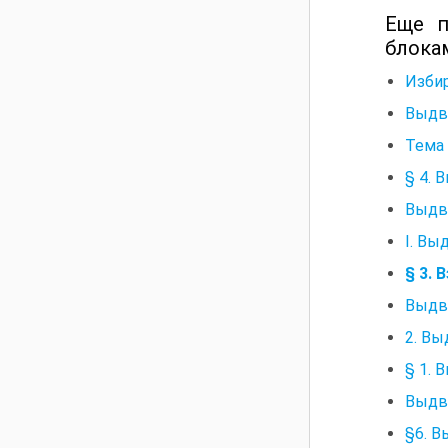
Еще п
блока
Избир
Выдви
Тема 
§ 4. 
Выдви
I. Вы
§ 3.
Выдв
2. Вы
§ 1.
Выдв
§6. В