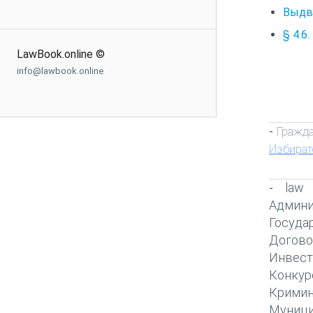
Выдв
§ 4.6
LawBook.online ©
info@lawbook.online
Гражда
-
Избират
law
-
Админи
Госуда
Догово
Инвест
Конкур
Кримин
Муници