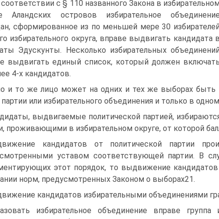
в соответствии с § 110 названного Закона в избирательно
ге Аландских островов избирательное объединени
ан, сформированное из по меньшей мере 30 избирателе
го избирательного округа, вправе выдвигать кандидата 
аты Эдускунты. Несколько избирательных объединени
е выдвигать единый список, который должен включат
лее 4-х кандидатов.
о и то же лицо может на одних и тех же выборах быть
 партии или избирательного объединения и только в одном
дидаты, выдвигаемые политической партией, избираются
и, проживающими в избирательном округе, от которой ба
движение кандидатов от политической партии прои
смотренными уставом соответствующей партии. В слу
ментирующих этот порядок, то выдвижение кандидатов 
ании норм, предусмотренных Законом о выборах21.
вижение кандидатов избирательными объединениями гр
азовать избирательное объединение вправе группа