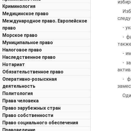
избир
Криминология
Изб
Медицинское право
следу
Международное право. Европейское
- у
право
Морское право
- ф
Муниципальное право
также
Налоговое право
- и
Наследственное право
- з
Нотариат
актив
Обязательственное право
Оперативно-розыскная
- ф
деятельность
замес
Политология
Оди
Права человека
Право зарубежных стран
Право собственности
Право социального обеспечения
Правоведение