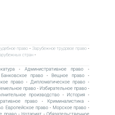
удебное право
Зарубежное трудовое право
-
-
зарубежных стран
-
катура
Административное право
-
-
Банковское право
Вещное право
-
-
-
ское право
Дипломатическое право
-
-
Земельное право
Избирательное право
-
-
олнительное производство
История
-
-
оративное право
Криминалистика
-
-
о. Европейское право
Морское право
-
-
е право
Нотариат
Обязательственное
-
-