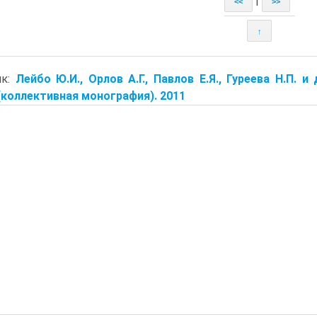
|
<<
>>
↑
ик:
Лейбо Ю.И., Орлов А.Г., Павлов Е.Я., Гуреева Н.
коллективная монография). 2011