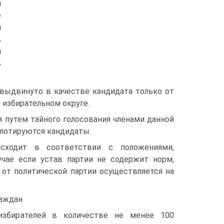
м
е
й
в
й
ь
 выдвинуто в качестве кандидата только от
 избирательном округе.
 путем тайного голосования членами данной
ллотируются кандидаты.
сходит в соответствии с положениями,
чае если устав партии не содержит норм,
от политической партии осуществляется на
аждан
 избирателей в количестве не менее 100