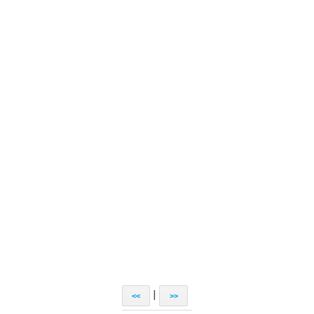
|
<<
>>