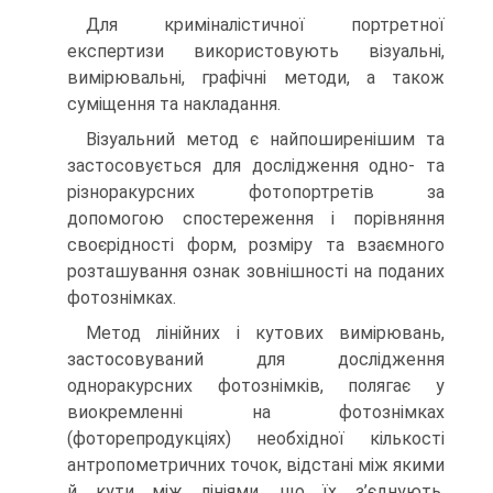
Для криміналістичної портретної
експертизи використовують візуальні,
вимірювальні, графічні методи, а також
суміщення та накладання.
Візуальний метод є найпоширенішим та
застосовується для дослідження одно- та
різноракурсних фотопортретів за
допомогою спостереження і порівняння
своєрідності форм, розміру та взаємного
розташування ознак зовнішності на поданих
фотознімках.
Метод лінійних і кутових вимірювань,
застосовуваний для дослідження
одноракурсних фотознімків, полягає у
виокремленні на фотознімках
(фоторепродукціях) необхідної кількості
антропометричних точок, відстані між якими
й кути між лініями, що їх з’єднують,