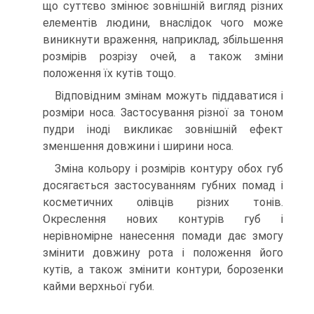
що суттєво змінює зовнішній вигляд різних
елементів людини, внаслідок чого може
виникнути враження, наприклад, збільшення
розмірів розрізу очей, а також зміни
положення їх кутів тощо.
Відповідним змінам можуть піддаватися і
розміри носа. Застосування різної за тоном
пудри іноді викликає зовнішній ефект
зменшення довжини і ширини носа.
Зміна кольору і розмірів контуру обох губ
досягається застосуванням губних помад і
косметичних олівців різних тонів.
Окреслення нових контурів губ і
нерівномірне нанесення помади дає змогу
змінити довжину рота і положення його
кутів, а також змінити контури, борозенки
кайми верхньої губи.