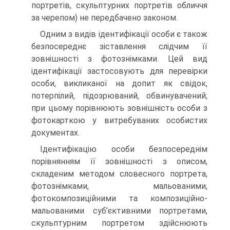
портретів, скульптурних портретів обличчя
за черепом) не передбачено законом.
Одним з видів ідентифікації особи є також
безпосереднє зіставлення слідчим її
зовнішності з фотознімками. Цей вид
ідентифікації застосовують для перевірки
особи, викликаної на допит як свідок,
потерпілий, підозрюваний, обвинувачений;
при цьому порівнюють зовнішність особи з
фотокарткою у витребуваних особистих
документах.
Ідентифікацію особи безпосереднім
порівнянням її зовнішності з описом,
складеним методом словесного портрета,
фотознімками, мальованими,
фотокомпозиційними та композиційно-
мальованими суб’єктивними портретами,
скульптурним портретом здійснюють