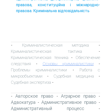
правова, конституційна і міжнародно-
правова. Кримінальна відповідальність
Криминалистическая методика
-
-
Криминалистическая тактика
-
Криминалистическая техника
Обеспечение
-
следствия
Основы криминалистики
-
-
Проблемы криминалистики
Работа с
-
микрообъектами
Судебная медицина
-
-
Судебная экспертиза
-
Авторское право
Аграрное право
-
-
-
Адвокатура
Административное право
-
-
Административный процесс
-