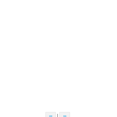
|
<<
>>