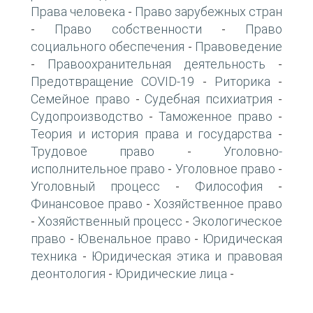
Права человека
Право зарубежных стран
-
Право собственности
Право
-
-
социального обеспечения
Правоведение
-
Правоохранительная деятельность
-
-
Предотвращение COVID-19
Риторика
-
-
Семейное право
Судебная психиатрия
-
-
Судопроизводство
Таможенное право
-
-
Теория и история права и государства
-
Трудовое право
Уголовно-
-
исполнительное право
Уголовное право
-
-
Уголовный процесс
Философия
-
-
Финансовое право
Хозяйственное право
-
Хозяйственный процесс
Экологическое
-
-
право
Ювенальное право
Юридическая
-
-
техника
Юридическая этика и правовая
-
деонтология
Юридические лица
-
-