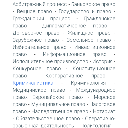
Арбитражный процесс
Банковское право
-
Вещное право
Государство и право
-
-
-
Гражданский процесс
Гражданское
-
право
Дипломатическое право
-
-
Договорное право
Жилищное право
-
-
Зарубежное право
Земельное право
-
-
Избирательное право
Инвестиционное
-
право
Информационное право
-
-
Исполнительное производство
История
-
-
Конкурсное право
Конституционное
-
право
Корпоративное право
-
-
Криминалистика
Криминология
-
-
Медицинское право
Международное
-
право. Европейское право
Морское
-
право
Муниципальное право
Налоговое
-
-
право
Наследственное право
Нотариат
-
-
Обязательственное право
Оперативно-
-
-
розыскная деятельность
Политология
-
-