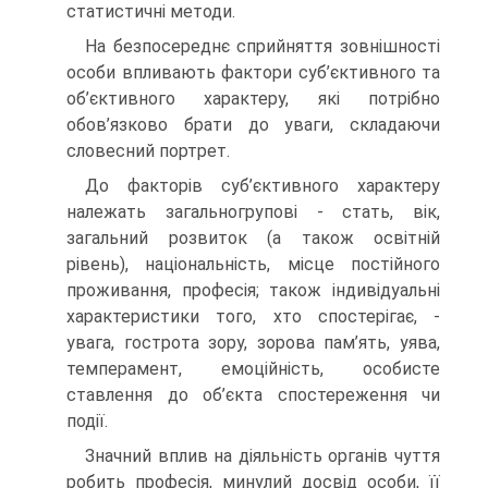
статистичні методи.
На безпосереднє сприйняття зовнішності
особи впливають фактори суб’єктивного та
об’єктивного характеру, які потрібно
обов’язково брати до уваги, складаючи
словесний портрет.
До факторів суб’єктивного характеру
належать загальногрупові - стать, вік,
загальний розвиток (а також освітній
рівень), національність, місце постійного
проживання, професія; також індивідуальні
характеристики того, хто спостерігає, -
увага, гострота зору, зорова пам’ять, уява,
темперамент, емоційність, особисте
ставлення до об’єкта спостереження чи
події.
Значний вплив на діяльність органів чуття
робить професія, минулий досвід особи, її