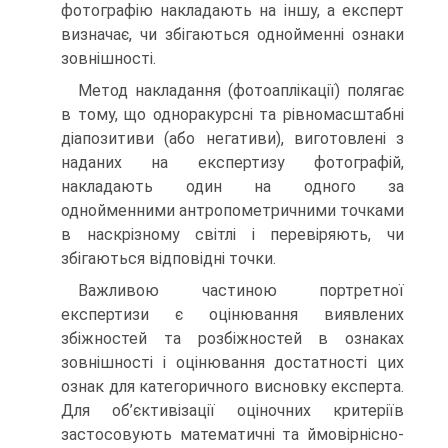
фотографію накладають на іншу, а експерт
визначає, чи збігаються однойменні ознаки
зовнішності.
Метод накладання (фотоаплікації) полягає
в тому, що одноракурсні та рівномасштабні
діапозитиви (або негативи), виготовлені з
наданих на експертизу фотографій,
накладають один на одного за
однойменними антропометричними точками
в наскрізному світлі і перевіряють, чи
збігаються відповідні точки.
Важливою частиною портретної
експертизи є оцінювання виявлених
збіжностей та розбіжностей в ознаках
зовнішності і оцінювання достатності цих
ознак для категоричного висновку експерта.
Для об’єктивізації оціночних критеріїв
застосовують математичні та ймовірнісно-