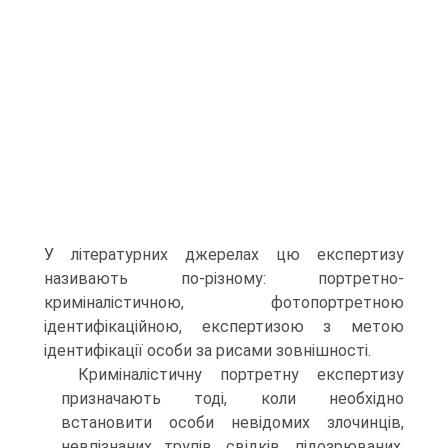
У літературних джерелах цю експертизу
називають по-різному: портретно-
криміналістичною, фотопортретною
ідентифікаційною, експертизою з метою
ідентифікації особи за рисами зовнішності.
Криміналістичну портретну експертизу
призначають тоді, коли необхідно
встановити особи невідомих злочинців,
невпізнаних трупів, свідків, підозрюваних,