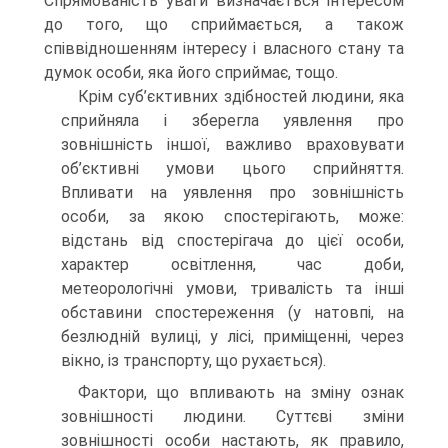
Спрямованість уваги визначається інтересом
до того, що сприймається, а також
співвідношенням інтересу і власного стану та
думок особи, яка його сприймає, тощо.
Крім суб’єктивних здібностей людини, яка
сприйняла і зберегла уявлення про
зовнішність іншої, важливо враховувати
об’єктивні умови цього сприйняття.
Впливати на уявлення про зовнішність
особи, за якою спостерігають, може:
відстань від спостерігача до цієї особи,
характер освітлення, час доби,
метеорологічні умови, тривалість та інші
обставини спостереження (у натовпі, на
безлюдній вулиці, у лісі, приміщенні, через
вікно, із транспорту, що рухається).
Фактори, що впливають на зміну ознак
зовнішності людини. Суттєві зміни
зовнішності особи настають, як правило,