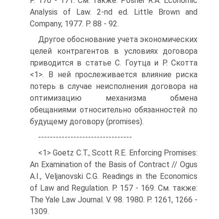
P. 170 - 171. См. также: Posner R.A. Economic
Analysis of Law. 2-nd ed. Little Brown and
Company, 1977. P. 88 - 92.
Другое обоснование учета экономических
целей контрагентов в условиях договора
приводится в статье С. Гоутца и Р. Скотта
<1>. В ней прослеживается влияние риска
потерь в случае неисполнения договора на
оптимизацию механизма обмена
обещаниями относительно обязанностей по
будущему договору (promises).
--------------------------------
<1> Goetz C.T., Scott R.E. Enforcing Promises:
An Examination of the Basis of Contract // Ogus
A.I., Veljanovski C.G. Readings in the Economics
of Law and Regulation. P. 157 - 169. См. также:
The Yale Law Journal. V. 98. 1980. P. 1261, 1266 -
1309.