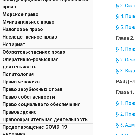
§ 3. Си
право
Морское право
§ 4. По
Муниципальное право
§ 5. По
Налоговое право
Наследственное право
Глава 
Нотариат
§ 1. По
Обязательственное право
Оперативно-розыскная
§ 2. Ос
деятельность
§ 3. Ви
Политология
РАЗДЕЛ
Права человека
Право зарубежных стран
Глава 
Право собственности
§ 1. По
Право социального обеспечения
Правоведение
§ 2. По
Правоохранительная деятельность
§ 3. Ад
Предотвращение COVID-19
Риторика