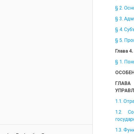
§ 2. Ос
§ 3. Ад
§ 4. Су
§ 5. Пр
Глава 
§ 1. По
ОСОБЕН
ГЛАВА
УПРАВ
1.1. От
1.2. С
государ
1.3. Фу