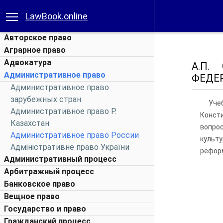
LawBook.online
Авторское право
Аграрное право
Адвокатура
А.П.
Административное право
ФЕДЕР
Административное право
зарубежных стран
Уче
Административное право Р.
Конст
Казахстан
вопро
Административное право России
культ
Адміністративне право України
реформ
Административный процесс
Арбитражный процесс
Банковское право
Вещное право
Государство и право
Гражданский процесс