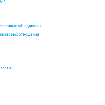
ждан
ественных объединений
-правовых отношений
власти