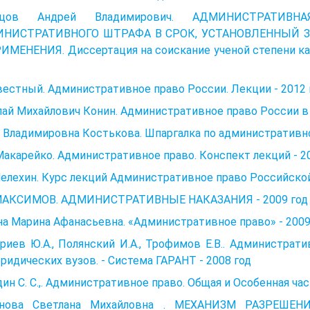
ьцов Андрей Владимирович. АДМИНИСТРАТИВ
НИСТРАТИВНОГО ШТРАФА В СРОК, УСТАНОВЛЕННЫЙ 
ИМЕНЕНИЯ. Диссертация на соискание ученой степени ка
естный. Административное право России. Лекции - 2012 
ай Михайлович Конин. Административное право России в в
 Владимировна Костькова. Шпаргалка по административно
 Макарейко. Административное право. Конспект лекций - 2
Мелехин. Курс лекций Административное право Российской
 МАКСИМОВ. АДМИНИСТРАТИВНЫЕ НАКАЗАНИЯ - 2009 год
а Марина Афанасьевна. «Административное право» - 2009
иев Ю.А., Полянский И.А., Трофимов Е.В.. Администрат
ридических вузов. - Система ГАРАНТ - 2008 год
ин С. С.,. Административное право. Общая и Особенная част
нова Светлана Михайловна . МЕХАНИЗМ РАЗРЕШ