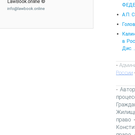
LawBook.online ©
ФЕДЕ
info@lawbook.online
А.П.
Голов
Калин
в Рос
Дис. 
Админи
-
России
Автор
-
процес
Гражда
Жилищн
право
Консти
право