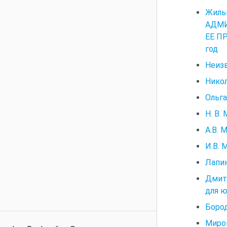
Жил
АДМИ
ЕЕ ПР
год
Неизв
Никол
Ольга
Н. В.
А.В. 
И.В.
Лапин
Дмитр
для ю
Бород
Миро