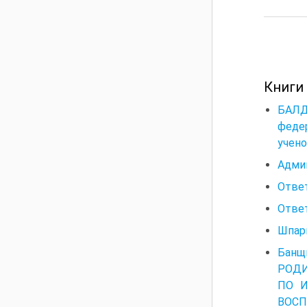
Книги
БАЛД
феде
учено
Админ
Отве
Ответ
Шпарг
Банщ
РОД
ПО И
ВОСП