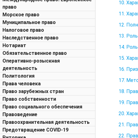
10. Хар
право
11. Хар
Морское право
Муниципальное право
12. Пол
Налоговое право
13. Рол
Наследственное право
Нотариат
14. Рол
Обязательственное право
15. Хар
Оперативно-розыскная
деятельность
16. При
Политология
17. Мет
Права человека
18. Пра
Право зарубежных стран
Право собственности
19. Пра
Право социального обеспечения
20. Хар
Правоведение
Правоохранительная деятельность
21. Пра
Предотвращение COVID-19
22. Пра
Риторика