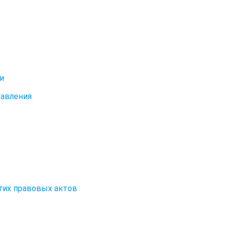
и
равления
угих правовых актов