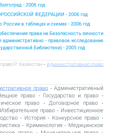
лгоград - 2006 год
ОРОССИЙСКОЙ ФЕДЕРАЦИИ - 2006 год
России в таблицах и схемах - 2006 год
обеспечения права на Безопасность личности
е административно - правовое исследование
Государственной Библиотеки) - 2005 год
право Р. Казахстан
Административное право
-
истративное право
Административный
-
Вещное право
Государство и право
-
-
ическое право
Договорное право
-
-
Избирательное право
Инвестиционное
-
-
одство
История
Конкурсное право
-
-
-
листика
Криминология
Медицинское
-
-
рское право
Муниципальное право
-
-