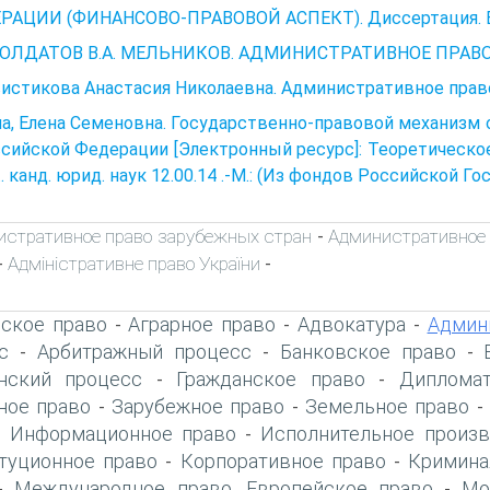
РАЦИИ (ФИНАНСОВО-ПРАВОВОЙ АСПЕКТ). Диссертация. Во
 СОЛДАТОВ В.А. МЕЛЬНИКОВ. АДМИНИСТРАТИВНОЕ ПРАВ
истикова Анастасия Николаевна. Административное право 
а, Елена Семеновна. Государственно-правовой механизм 
сийской Федерации [Электронный ресурс]: Теоретическо
... канд. юрид. наук 12.00.14 .-М.: (Из фондов Российской 
стративное право зарубежных стран
Административное 
-
Адміністративне право України
-
-
ское право
Аграрное право
Адвокатура
Админ
-
-
-
с
Арбитражный процесс
Банковское право
-
-
-
нский процесс
Гражданское право
Дипломат
-
-
ое право
Зарубежное право
Земельное право
-
-
Информационное право
Исполнительное произв
-
-
туционное право
Корпоративное право
Кримина
-
-
Международное право. Европейское право
Мо
-
-