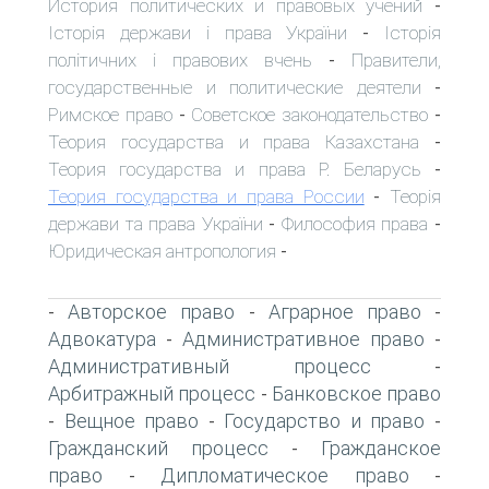
История политических и правовых учений
-
Історія держави і права України
Історія
-
політичних і правових вчень
Правители,
-
государственные и политические деятели
-
Римское право
Советское законодательство
-
-
Теория государства и права Казахстана
-
Теория государства и права Р. Беларусь
-
Теория государства и права России
Теорія
-
держави та права України
Философия права
-
-
Юридическая антропология
-
Авторское право
Аграрное право
-
-
-
Адвокатура
Административное право
-
-
Административный процесс
-
Арбитражный процесс
Банковское право
-
Вещное право
Государство и право
-
-
-
Гражданский процесс
Гражданское
-
право
Дипломатическое право
-
-