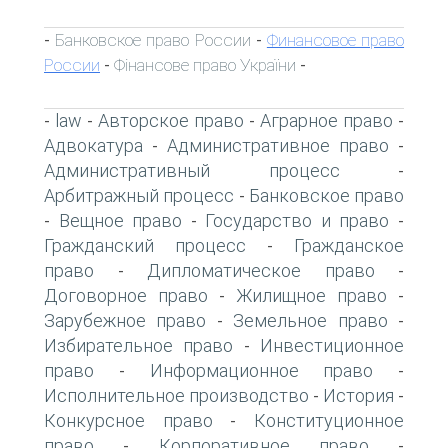
Банковское право России
Финансовое право
-
-
России
Фінансове право України
-
-
law
Авторское право
Аграрное право
-
-
-
-
Адвокатура
Административное право
-
-
Административный процесс
-
Арбитражный процесс
Банковское право
-
Вещное право
Государство и право
-
-
-
Гражданский процесс
Гражданское
-
право
Дипломатическое право
-
-
Договорное право
Жилищное право
-
-
Зарубежное право
Земельное право
-
-
Избирательное право
Инвестиционное
-
право
Информационное право
-
-
Исполнительное производство
История
-
-
Конкурсное право
Конституционное
-
право
Корпоративное право
-
-