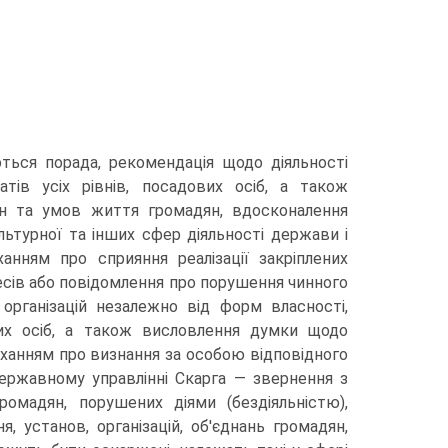
ться порада, рекомендація щодо діяльності
тів усіх рівнів, посадових осіб, а також
н та умов життя громадян, вдосконалення
ьтурної та інших сфер діяльності держави і
анням про сприяння реалізації закріплених
есів або повідомлення про порушення чинного
 організацій незалежно від форм власності,
вих осіб, а також висловлення думки щодо
оханням про визнання за особою відповідного
державному управлінні Скарга — звернення з
омадян, порушених діями (бездіяльністю),
, установ, організацій, об'єднань громадян,