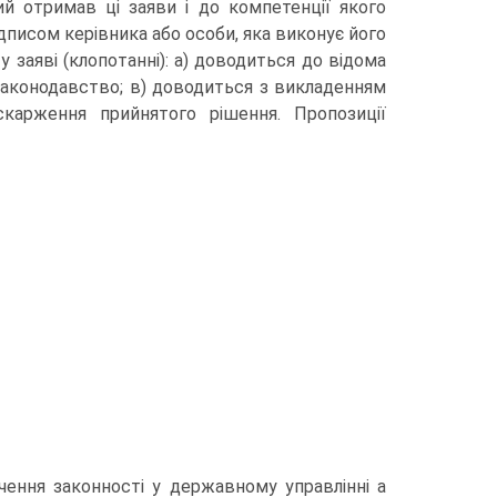
й отримав ці заяви і до компетенції якого
дписом керівника або особи, яка виконує його
 заяві (клопотанні): а) доводиться до відома
законодавство; в) доводиться з викладенням
скарження прийнятого рішення.
Пропозиції
чення законності у державному управлінні а