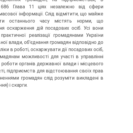
а 686 Глава 11 ціях незалежно від сфери
 масової інформації. Слід відмітити, що майже
кти останнього часу містять норми, що
я оскарження дій посадових осіб. Усі вони
практичної реалізації громадянами України
ої влади, об'єднання громадян відповідно до
ліки в роботі, оскаржувати дії посадових осіб,
мадянам можливості для участі в управлінні
роботи органів державної влади і місцевого
ті, підприємств для відстоювання своїх прав
ерненнями громадян слід розуміти викладені в
ня) і скарги.