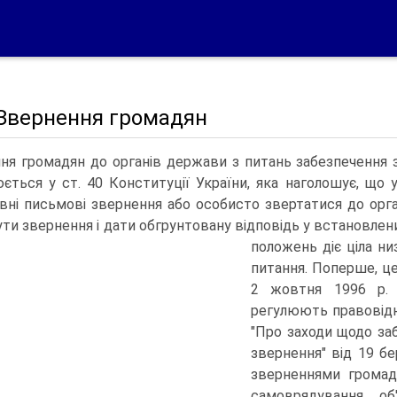
 Звернення громадян
ня громадян до органів держави з питань забезпечення з
юється у ст. 40 Конституції України, яка наголошує, що 
вні письмові звернення або особисто звертатися до орган
ути звернення і дати обгрунтовану відповідь у встановлен
положень діє ціла ни
питання. Поперше, це
2 жовтня 1996 p. 
регулюють правовідн
"Про заходи щодо за
звернення" від 19 бе
зверненнями громад
самоврядування, об