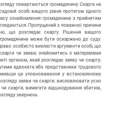
 розгляду повертаються громадянину. Скарга на
садовій особі вищого рівня протягом одного
 часу ознайомлення громадянина з прийнятим
озглядаються. Пропущений з поважної причини
ю, що розглядає скаргу. Рішення вищого
м громадянина може бути оскаржено до суду.
право: особисто викласти аргументи особі, що
 скарги чи заяви; знайомитись з матеріалами
иті органом, який розглядає заяву чи скаргу;
слугами адвоката або представника трудового
формивши це уповноваження у встановленому
озгляду заяви чи скарги; висловлювати усно
чи скарги; вимагати відшкодування збитків,
згляду звернень.