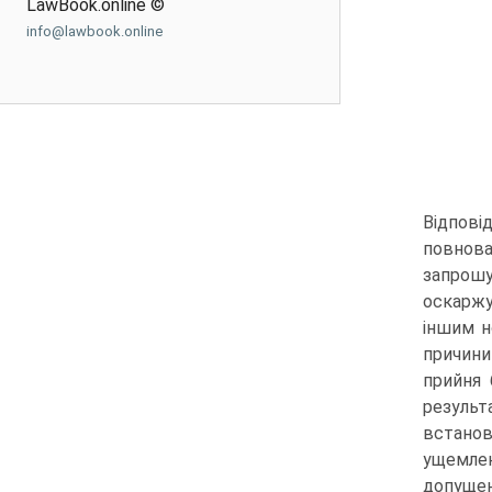
LawBook.online ©
info@lawbook.online
Відпові
повнова
запрошу
оскаржу
іншим н
причини
прийня 
результ
встанов
ущемлен
допущен