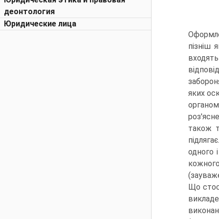
деонтология
Юридические лица
Оформле
пізніш 
входят
відпові
заборон
яких ос
органом
роз'ясн
також т
підляга
одного 
кожного
(зауваж
Що стосу
викладе
виконан