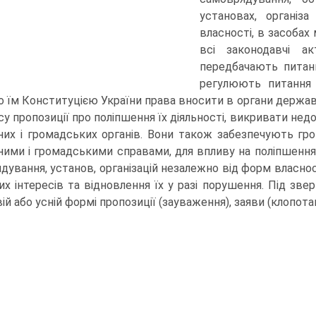
установах, організ
власності, в засобах
всі законодавчі а
передбачають питанн
регулюють питання 
о їм Конституцією України права вносити в органи державн
су пропозиції про поліпшення їх діяльності, викривати недо
их і громадських органів. Вони також забезпечують гро
ими і громадськими справами, для впливу на поліпшення 
дування, установ, організацій незалежно від форм власнос
них інтересів та відновлення їх у разі порушення. Під зв
й або усній формі пропозиції (зауваження), заяви (клопотан