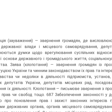
ція (зауваження) — звернення громадян, де висловлюю
 державної влади і місцевого самоврядування, депута
люються думки щодо врегулювання суспільних відноси
ї основи державного і громадського життя, соціальнокул
ства. Заява (клопотання) — звернення громадян із прох
уцією України та чинним законодавством їх прав та інтер
авства чи недоліки в діяльності підприємств, установ,
х депутатів України, депутатів місцевих рад, посадо
ння їх діяльності. Клопотання — письмове звернення з пр
, прав чи свобод тощо. 687 Забезпечення законності у 
 про поновлення прав і захист законних інтересів гр
ми державних органів, органів місцевого самоврядування