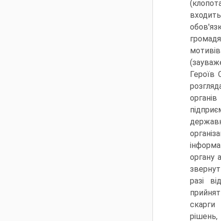
(клопот
входить
обов'яз
громадя
мотивів
(зауваж
Героїв С
розгля
органів
підпри
державн
організ
інформа
органу 
звернут
разі ві
прийнят
скарги
рішень,