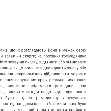
анів, що їх розглядають. Вони в межах своїх
ти заяви чи скарги; на прохання громадянина
його заяву чи скаргу; відміняти або змінювати
аїни, якщо вони не відповідають заі.ану або
нення неправомірних дій, виявляти, усувати
овлення порушених прав, реальне виконання
нь; письмово повідомляти громадянина про
ення; вживати заходи щодо відшкодування у
їх було завдано громадянину в результаті
про відповідальність осіб, з вини яких було
ніш як у місячний термін довести прийняте