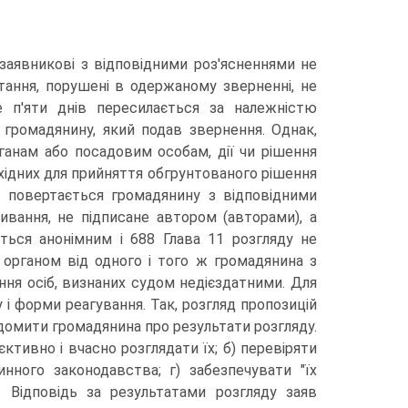
аявникові з відповідними роз'ясненнями не
тання, порушені в одержаному зверненні, не
 п'яти днів пересилається за належністю
 громадянину, який подав звернення. Однак,
ганам або посадовим особам, дії чи рішення
хідних для прийняття обгрунтованого рішення
 повертається громадянину з відповідними
вання, не підписане автором (авторами), а
ться анонімним і 688 Глава 11 розгляду не
 органом від одного і того ж громадянина з
ння осіб, визнаних судом недієздатними. Для
і форми реагування. Так, розгляд пропозицій
відомити громадянина про результати розгляду.
єктивно і вчасно розглядати їх; б) перевіряти
нного законодавства; г) забезпечувати "їх
. Відповідь за результатами розгляду заяв