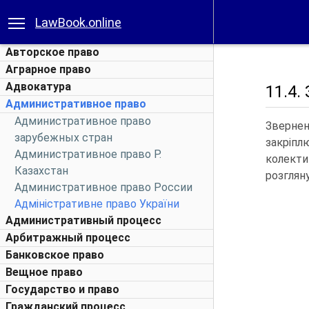
LawBook.online
Авторское право
Аграрное право
Адвокатура
11.4.
Административное право
Административное право
Звернен
зарубежных стран
закріпл
Административное право Р.
колекти
Казахстан
розглян
Административное право России
Адміністративне право України
Административный процесс
Арбитражный процесс
Банковское право
Вещное право
Государство и право
Гражданский процесс