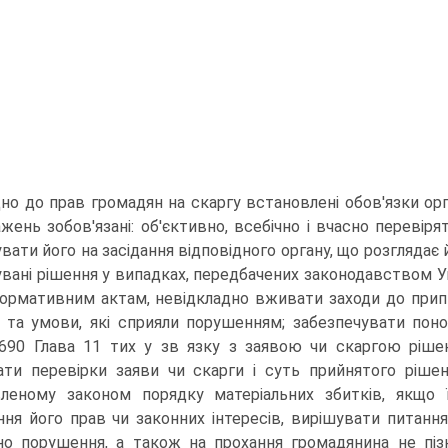
дно до прав громадян на скаргу встановлені обов'язки орг
жень зобов'язані: об'єктивно, всебічно і вчасно перевіря
вати його на засідання відповідного органу, що розглядає 
вані рішення у випадках, передбачених законодавством Укр
ормативним актам, невідкладно вживати заходи до припи
 та умови, які сприяли порушенням; забезпечувати пон
690 Глава 11 тих у зв язку з заявою чи скаргою ріше
ати перевірки заяви чи скарги і суть прийнятого ріш
леному законом порядку матеріальних збитків, якщо 
ня його прав чи законних інтересів, вирішувати питання 
о порушення, а також на прохання громадянина не піз