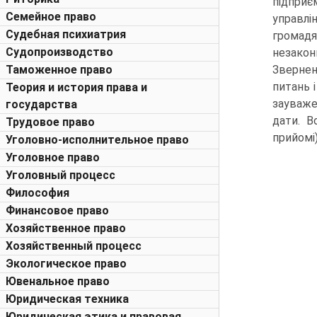
підприє
Семейное право
управлі
Судебная психиатрия
громадя
Судопроизводство
незакон
Таможенное право
Звернен
питань 
Теория и история права и
зауваже
государства
дати. 
Трудовое право
прийомі
Уголовно-исполнительное право
Уголовное право
Уголовный процесс
Философия
Финансовое право
Хозяйственное право
Хозяйственный процесс
Экологическое право
Ювенальное право
Юридическая техника
Юридическая этика и правовая