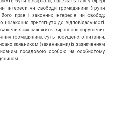
 можуть бути оскаржені, належать такі у сфері
онні інтереси чи свободи громадянина (групи
його прав і законних інтересів чи свобод;
о незаконно притягнуто до відповідальності.
оважень яких належить вирішення порушених
ивання громадянина, суть порушеного питання,
дписано заявником (заявниками) із зазначенням
аписаним посадовою особою на особистому
дянином.