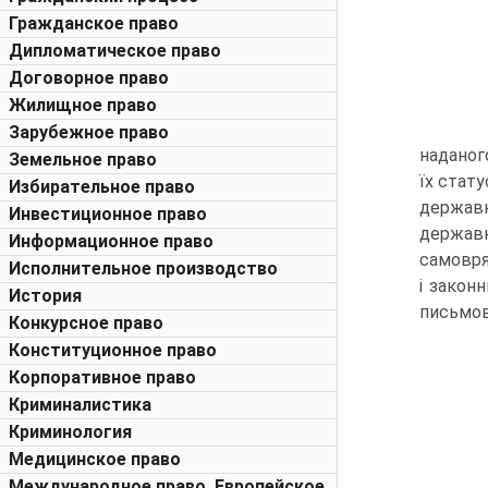
Гражданское право
Дипломатическое право
Договорное право
Жилищное право
Зарубежное право
наданог
Земельное право
їх стату
Избирательное право
державн
Инвестиционное право
державн
Информационное право
самовря
Исполнительное производство
і закон
История
письмові
Конкурсное право
Конституционное право
Корпоративное право
Криминалистика
Криминология
Медицинское право
Международное право. Европейское