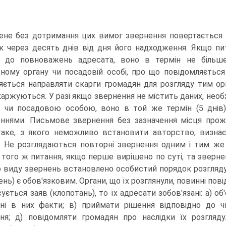
не без дотримання цих вимог звернення повертається з
як через десять днів від дня його надходження. Якщо пи
ь до повноважень адресата, воно в термін не більше
дному органу чи посадовій особі, про що повідомляється
яється направляти скарги громадян для розгляду тим ор
каржуються. У разі якщо звернення не містить даних, необ
 чи посадовою особою, воно в той же термін (5 днів)
еннями. Письмове звернення без зазначення місця прожи
аке, з якого неможливо встановити авторство, визнає
є. Не розглядаються повторні звернення одним і тим же
і того ж питання, якщо перше вирішено по суті, та зверне
 виду звернень встановлено особистий порядок розгляду 
ень) є обов'язковим. Органи, що їх розглянули, повинні по
ється заяв (клопотань), то їх адресати зобов'язані: а) об'
ні в них факти; в) приймати рішення відповідно до чи
ня; д) повідомляти громадян про наслідки їх розгляду