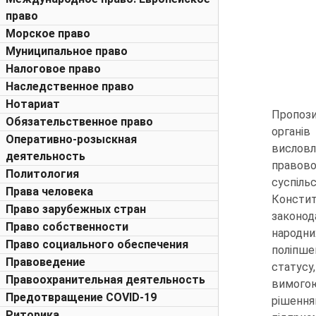
право
Морское право
Муниципальное право
Налоговое право
Наследственное право
Нотариат
Пропози
Обязательственное право
органів
Оперативно-розыскная
вислов
деятельность
правово
Политология
суспіль
Права человека
Констит
Право зарубежных стран
законод
Право собственности
народни
Право социального обеспечения
поліпше
Правоведение
статусу
Правоохранительная деятельность
вимогою
Предотвращение COVID-19
рішення
Риторика