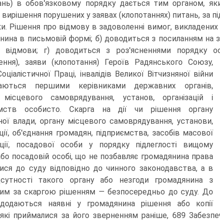
ань) в обов'язковому порядку дається тим органом, яки
 вирішення порушених у заявах (клопотаннях) питань, за пі
ки. Рішення про відмову в задоволенні вимог, викладених у
нина в письмовій формі; б) доводиться з посиланням на 
 відмови; г) доводиться з роз'ясненнями порядку о
ення), заяви (клопотання) Героїв Радянського Союзу,
оціалістичної Праці, інвалідів Великої Вітчизняної війни
даються першими керівниками державних органів,
 місцевого самоврядування, установ, організацій і
ємств особисто. Скарга на дії чи рішення органу
ої влади, органу місцевого самоврядування, установи,
ації, об'єднання громадян, підприємства, засобів масової
ції, посадової особи у порядку підлеглості вищому
або посадовій особі, що не позбавляє громадянина права
ися до суду відповідно до чинного законодавства, а в
дсутності такого органу або незгоди громадянина з
им за скаргою рішенням — безпосередньо до суду. До
 додаються наявні у громадянина рішення або копії
 які приймалися за його зверненням раніше, 689 Забезпе