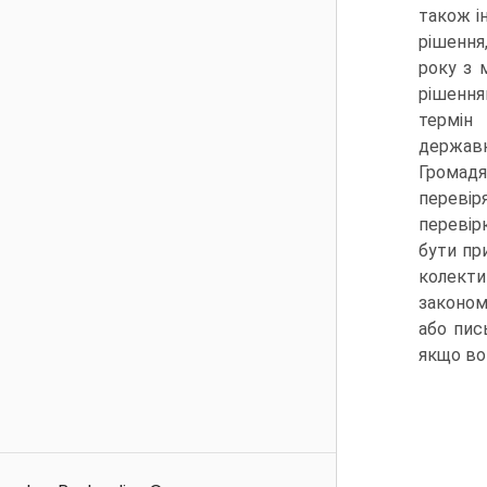
також ін
рішення
року з 
рішення
термін
державн
Громадя
перевір
перевір
бути пр
колекти
законом
або пис
якщо во