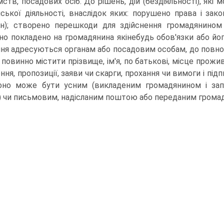
мств, посадових осіб. До рішень, дій (бездіяльності), які
нської діяльності, внаслідок яких: порушено права і зак
н); створено перешкоди для здійснення громадянином 
но покладено на громадянина якінебудь обов'язки або йог
ня адресуються органам або посадовим особам, до повн
і повинно містити прізвище, ім'я, по батькові, місце прож
ння, пропозиції, заяви чи скарги, прохання чи вимоги і пі
Воно може бути усним (викладеним громадянином і з
) чи письмовим, надісланим поштою або переданим грома