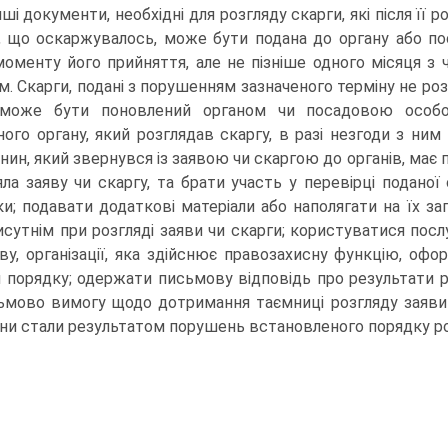
ші документи, необхідні для розгляду скарги, які після її
, що оскаржувалось, може бути подана до органу або по
моменту його прийняття, але не пізніше одного місяця з
м. Скарги, подані з порушенням зазначеного терміну не р
 може бути поновлений органом чи посадовою особо
ого органу, який розглядав скаргу, в разі незгоди з ни
нин, який звернувся із заявою чи скаргою до органів, має 
яла заяву чи скаргу, та брати участь у перевірці поданої
ки; подавати додаткові матеріали або наполягати на їх зап
исутнім при розгляді заяви чи скарги; користуватися по
ву, організації, яка здійснює правозахисну функцію, о
 порядку; одержати письмову відповідь про результати р
ьмово вимогу щодо дотримання таємниці розгляду заяви 
ни стали результатом порушень встановленого порядку ро