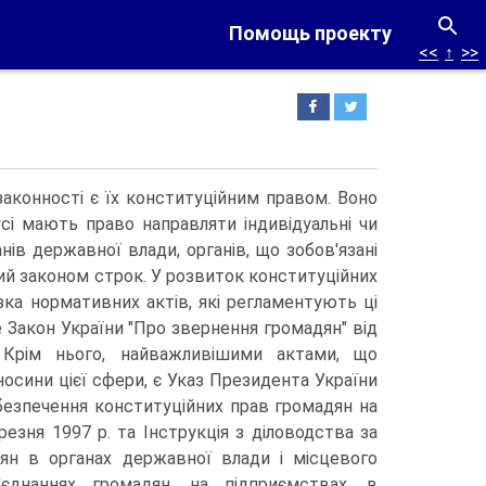
Помощь проекту
<<
↑
>>
аконності є їх конституційним правом. Воно
усі мають право направляти індивідуальні чи
ів державної влади, органів, що зобов'язані
ий законом строк.
У розвиток конституційних
зка нормативних актів, які регламентують ці
 Закон України "Про звернення громадян" від
Крім нього, найважливішими актами, що
осини цієї сфери, є Указ Президента України
безпечення конституційних прав громадян на
резня 1997 р. та Інструкція з діловодства за
ян в органах державної влади і місцевого
'єднаннях громадян, на підприємствах, в