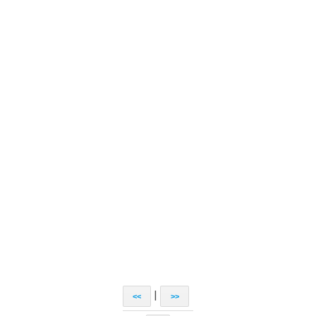
|
<<
>>