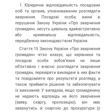
1. Юридична відповідальність посадових
осіб та органів, уповно­важених розглядати
звернення. Посадові особи, винні в
порушенні Закону України «Про звернення
громадян», несуть цивільну, адміні­стративну
або кримінальну відповідальність,
передбачену законо­давством України.
Стаття 15 Закону України «Про звернення
громадян» чітко вка­зує, що керівники та
посадові особи зобов'язані не лише
об'єктивно і вчасно розглядати звернення
громадян, перевіряти викладені в них факти
та повідомляти про результати розгляду, а
також приймати рішення та забезпечувати
їх виконання. У випадках, якщо громадя­нину
не надають відповідь на його звернення
(заяву, скаргу, пропо­зицію), він має
звернутись зі скаргою до прокуратури (у