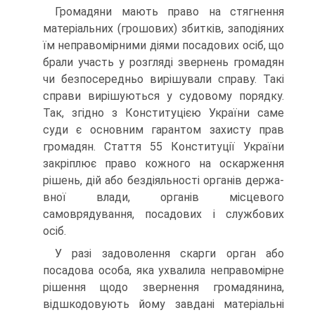
Громадяни мають право на стягнення
матеріальних (грошових) збитків, заподіяних
їм неправомірними діями посадових осіб, що
брали участь у розгляді звернень громадян
чи безпосередньо вирі­шували справу. Такі
справи вирішуються у судовому порядку.
Так, згідно з Конституцією України саме
суди є основним гарантом захи­сту прав
громадян. Стаття 55 Конституції України
закріплює право кожного на оскарження
рішень, дій або бездіяльності органів держа­
вної влади, органів місцевого
самоврядування, посадових і службо­вих
осіб.
У разі задоволення скарги орган або
посадова особа, яка ухва­лила неправомірне
рішення щодо звернення громадянина,
відшко­довують йому завдані матеріальні