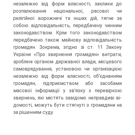
незалежно від форм власності, заклики до
розпалювання національної, расової чи
релігійної ворожнечі та інших дій, тягне за
собою відповідаль­ність, передбачену чинним
законодавством. Крім того законодавст­вом
передбачено також майнову відповідальність
громадян. Зок­рема, згідно зі ст. 11 Закону
України «Про звернення громадян» ви­трати,
зроблені органом державної влади, місцевого
самовряду­вання, установою чи організацією
незалежно від форм власності, об'єднанням
громадян, підприємством або засобами
масової інформа­ції у зв'язку з перевіркою
звернень, які містять завідомо неправдиві ві­
домості, можуть бути стягнуті з громадяни на
за рішенням суду.