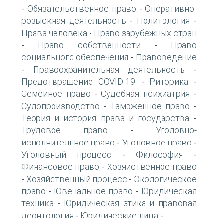
Обязательственное право
Оперативно-
-
-
розыскная деятельность
Политология
-
-
Права человека
Право зарубежных стран
-
Право собственности
Право
-
-
социального обеспечения
Правоведение
-
Правоохранительная деятельность
-
-
Предотвращение COVID-19
Риторика
-
-
Семейное право
Судебная психиатрия
-
-
Судопроизводство
Таможенное право
-
-
Теория и история права и государства
-
Трудовое право
Уголовно-
-
исполнительное право
Уголовное право
-
-
Уголовный процесс
Философия
-
-
Финансовое право
Хозяйственное право
-
Хозяйственный процесс
Экологическое
-
-
право
Ювенальное право
Юридическая
-
-
техника
Юридическая этика и правовая
-
деонтология
Юридические лица
-
-