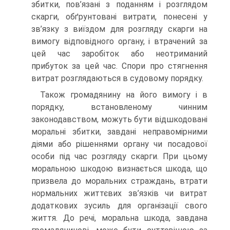
збитки, пов’язані з поданням і ро­зглядом
скарги, обґрунтовані витрати, понесені у
зв’язку з виїздом для розгляду скарги на
вимогу відповідного органу, і втрачений за
цей час заробіток або неотриманий
прибуток за цей час. Спори про стягнення
витрат розглядаються в судовому порядку.
Також громадянину на його вимогу і в
порядку, встановленому чинним
законодавством, можуть бути відшкодовані
моральні зби­тки, завдані неправомірними
діями або рішеннями органу чи поса­дової
особи під час розгляду скарги. При цьому
моральною шкодою визнається шкода, що
призвела до моральних страждань, втрати
но­рмальних життєвих зв’язків чи витрат
додаткових зусиль для орга­нізації свого
життя. До речі, моральна шкода, завдана