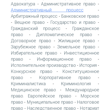
Адвокатура
Административное право
-
-
Административный процесс
-
Арбитражный процесс
Банковское право
-
Вещное право
Государство и право
-
-
-
Гражданский процесс
Гражданское
-
право
Дипломатическое право
-
-
Договорное право
Жилищное право
-
-
Зарубежное право
Земельное право
-
-
Избирательное право
Инвестиционное
-
право
Информационное право
-
-
Исполнительное производство
История
-
-
Конкурсное право
Конституционное
-
право
Корпоративное право
-
-
Криминалистика
Криминология
-
-
Медицинское право
Международное
-
право. Европейское право
Морское
-
право
Муниципальное право
Налоговое
-
-
право
Наследственное право
Нотариат
-
-