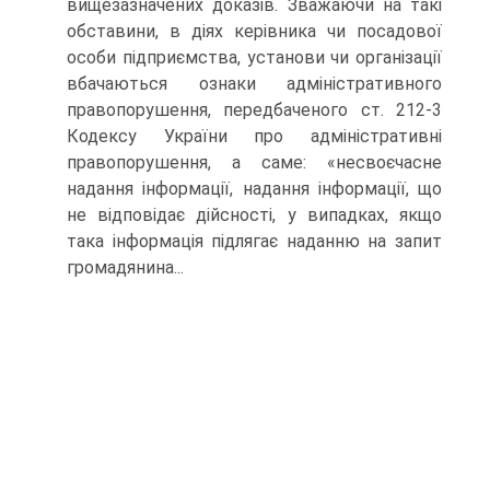
вищезазначених доказів. Зважа­ючи на такі
обставини, в діях керівника чи посадової
особи підпри­ємства, установи чи організації
вбачаються ознаки адміністратив­ного
правопорушення, передбаченого ст. 212-3
Кодексу України про адміністративні
правопорушення, а саме: «несвоєчасне
надання ін­формації, надання інформації, що
не відповідає дійсності, у випадках, якщо
така інформація підлягає наданню на запит
громадянина...