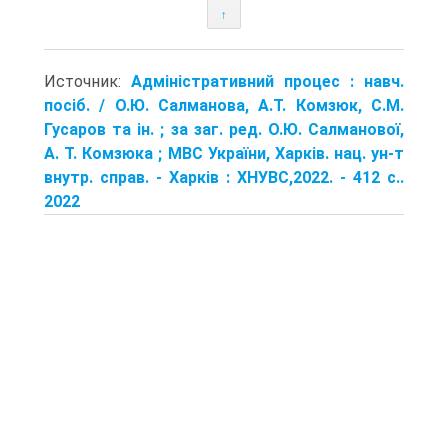
↑
Источник:
Адміністративний процес : навч.
посіб. / О.Ю. Салманова, А.Т. Комзюк, С.М.
Гусаров та ін. ; за заг. ред. О.Ю. Салманової,
А. Т. Комзюка ; МВС України, Харків. нац. ун-т
внутр. справ. - Хар­ків : ХНУВС,2022. - 412 с..
2022