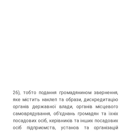
26), тобто по­дання громадянином звернення,
яке містить наклеп та образи, дис­кредитацію
органів державної влади, органів місцевого
самовряду­вання, об'єднань громадян та їхніх
посадових осіб, керівників та ін­ших посадових
осіб підприємств, установ та організацій