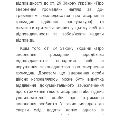
відповідно­сті до ст. 29 Закону України «Про
звернення громадян» нагляд за до­
триманням законодавства про звернення
громадян здійснює проку­ратура) та
вимагати притягти винних у цьому осіб до
відповідально­сті та зобов'язати надати
відповідь.
Крім того, ст. 24 Закону України «Про
звернення громадян» пе­редбачає
відповідальність посадових осіб за
порушення законодав­ства про звернення
громадян. Доказом, що звернення особи
дійсно направлялось, може бути відмітка
відділення документального за­безпечення
про отримання такого звернення або підпис
уповнова­женої особи про отримання
звернення особисто. У таких випадках до
скарги слід додати копію одного із