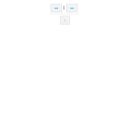
|
<<
>>
↑