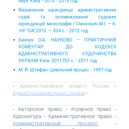
наук. Київ - 2015 - 2015 год
Визначення юрисдикції адміністративних
судів та розмежування судових
юрисдикцій: монографія / Смокович М.І. — К.
:НУ "ОА",2012. — 304 с. - 2012 год
Банчук О.А.. НАУКОВО – ПРАКТИЧНИЙ
КОМЕНТАР ДО КОДЕКСУ
АДМІНІСТРАТИВНОГО СУДОЧИНСТВА
УКРАЇНИ Київ. 2011753 с. - 2011 год
М. Й. Штефан. Цивільний процес - 1997 год
Административный процесс России
-
-
Адміністративний процес України
-
Авторское право
Аграрное право
-
-
-
Адвокатура
Административное право
-
-
Административный процесс
-