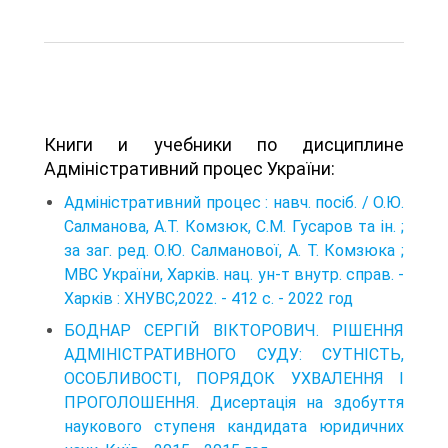
Книги и учебники по дисциплине
Адміністративний процес України:
Адміністративний процес : навч. посіб. / О.Ю.
Салманова, А.Т. Комзюк, С.М. Гусаров та ін. ;
за заг. ред. О.Ю. Салманової, А. Т. Комзюка ;
МВС України, Харків. нац. ун-т внутр. справ. -
Хар­ків : ХНУВС,2022. - 412 с. - 2022 год
БОДНАР СЕРГІЙ ВІКТОРОВИЧ. РІШЕННЯ
АДМІНІСТРАТИВНОГО СУДУ: СУТНІСТЬ,
ОСОБЛИВОСТІ, ПОРЯДОК УХВАЛЕННЯ І
ПРОГОЛОШЕННЯ. Дисертація на здобуття
наукового ступеня кандидата юридичних