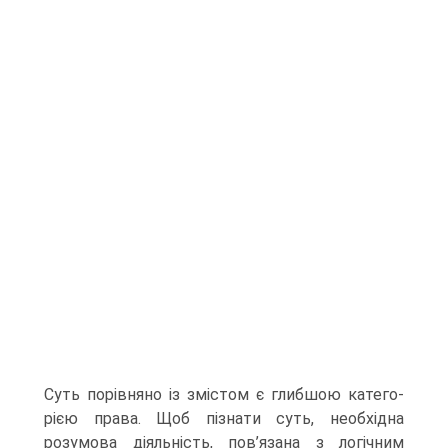
Суть порівняно із змістом є глибшою катего­
рією права. Щоб пізнати суть, необхідна
розумова діяльність, пов’язана з логічним