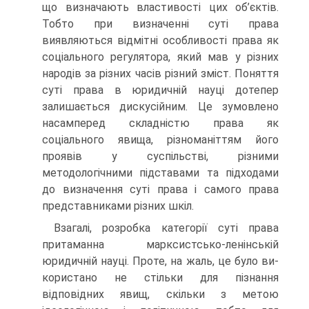
що визначають властивості цих об’єктів.
Тобто при визначенні суті права
виявляються відмітні особливості права як
соціального регулятора, який мав у різних
народів за різних часів різний зміст. Поняття
суті права в юридичній науці дотепер
залишається дискусійним. Це зумов­лено
насамперед складністю права як
соціального явища, різно­маніттям його
проявів у суспільстві, різними
методологічними підставами та підходами
до визначення суті права і самого права
представниками різних шкіл.
Взагалі, розробка категорії суті права
притаманна марксист­сько-ленінській
юридичній науці. Проте, на жаль, це було ви­
користано не стільки для пізнання
відповідних явищ, скільки з метою