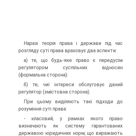
Наразі теорія права і держави під час
розгляду суті права вра­ховує два аспекти:
а) те, що будь-яке право є передусім
регулятором суспільних відносин
(формальна сторона):
б) те, чиї інтереси обслуговує даний
регулятор (змістовна сто­рона).
При цьому виділяють такі підходи до
розуміння суті права:
- класовий, у рамках якого право
визначають як систему гарантованих
державою юридичних норм, що виражають