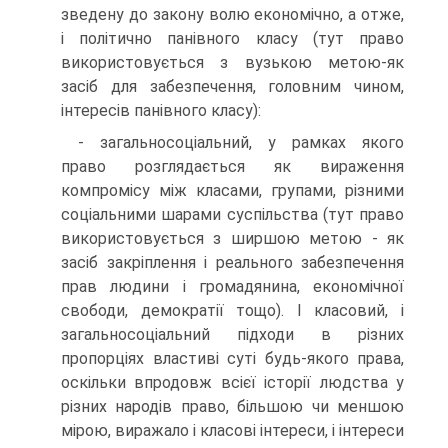
зведену до закону волю економічно, а отже,
і політично панівного класу (тут право
використовується з вузькою метою-як
засіб для забезпечення, головним чином,
інтер­есів панівного класу):
- загальносоціальний, у рамках якого
право розглядається як вираження
компромісу між класами, групами, різними
соціальними шарами суспільства (тут право
використову­ється з ширшою метою - як
засіб закріплення і реального забезпечення
прав людини і громадянина, економічної
свободи, демократії тощо). І класовий, і
загальносоціаль­ний підходи в різних
пропорціях властиві суті будь-якого права,
оскільки впродовж всієї історії людства у
різних народів право, більшою чи меншою
мірою, виражало і класові інтереси, і інтереси