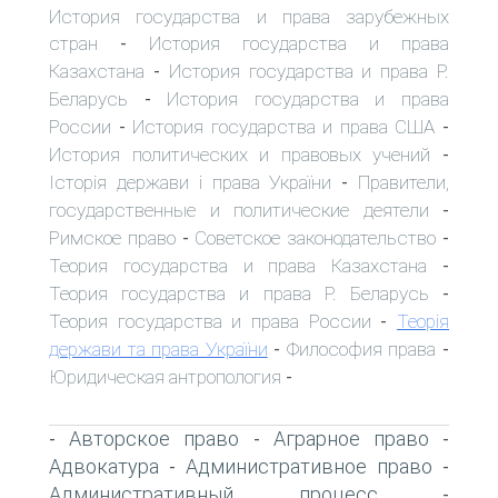
История государства и права зарубежных
стран
История государства и права
-
Казахстана
История государства и права Р.
-
Беларусь
История государства и права
-
России
История государства и права США
-
-
История политических и правовых учений
-
Історія держави і права України
Правители,
-
государственные и политические деятели
-
Римское право
Советское законодательство
-
-
Теория государства и права Казахстана
-
Теория государства и права Р. Беларусь
-
Теория государства и права России
Теорія
-
держави та права України
Философия права
-
-
Юридическая антропология
-
Авторское право
Аграрное право
-
-
-
Адвокатура
Административное право
-
-
Административный процесс
-