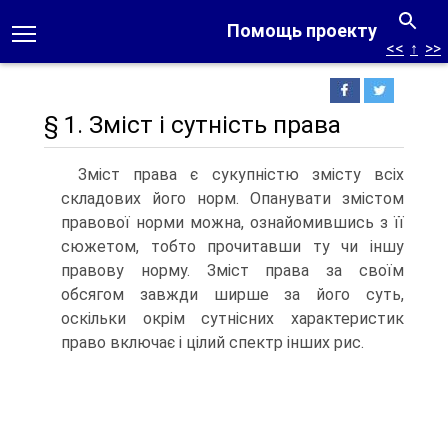
Помощь проекту
<<
↑
>>
§ 1. Зміст і сутність права
Зміст права є сукупністю змісту всіх
складових його норм. Опанувати змістом
правової норми можна, ознайомив­шись з її
сюжетом, тобто прочитавши ту чи іншу
правову нор­му. Зміст права за своїм
обсягом завжди ширше за його суть,
оскільки окрім сутнісних характеристик
право включає і цілий спектр інших рис.