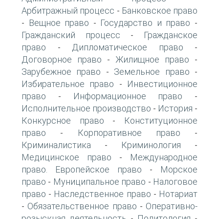
Арбитражный процесс
Банковское право
-
Вещное право
Государство и право
-
-
-
Гражданский процесс
Гражданское
-
право
Дипломатическое право
-
-
Договорное право
Жилищное право
-
-
Зарубежное право
Земельное право
-
-
Избирательное право
Инвестиционное
-
право
Информационное право
-
-
Исполнительное производство
История
-
-
Конкурсное право
Конституционное
-
право
Корпоративное право
-
-
Криминалистика
Криминология
-
-
Медицинское право
Международное
-
право. Европейское право
Морское
-
право
Муниципальное право
Налоговое
-
-
право
Наследственное право
Нотариат
-
-
Обязательственное право
Оперативно-
-
-
розыскная деятельность
Политология
-
-