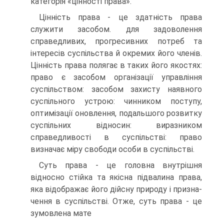
категорія «цінності права».
Цінність права - це здатність права
служити засо­бом. для задоволення
справедливих, прогресивних потреб та
інтересів суспільства й окремих його членів.
Цінність права полягає в таких його якостях:
право є засобом організації управління
суспільством: засобом захисту наявного
суспільного устрою: чинником поступу,
оптимізації оновлення, подальшого розвитку
суспільних відносин: виразником
справедливості в сус­пільстві: право
визначає міру свободи особи в суспільстві.
Суть права - це головна внутрішня
відносно стійка та якісна підвалина права,
яка відображає його дійсну природу і призна­
чення в суспільстві. Отже, суть права - це
зумовлена мате­