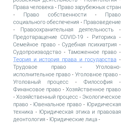
Права человека
Право зарубежных стран
-
Право собственности
Право
-
-
социального обеспечения
Правоведение
-
Правоохранительная деятельность
-
-
Предотвращение COVID-19
Риторика
-
-
Семейное право
Судебная психиатрия
-
-
Судопроизводство
Таможенное право
-
-
Теория и история права и государства
-
Трудовое право
Уголовно-
-
исполнительное право
Уголовное право
-
-
Уголовный процесс
Философия
-
-
Финансовое право
Хозяйственное право
-
Хозяйственный процесс
Экологическое
-
-
право
Ювенальное право
Юридическая
-
-
техника
Юридическая этика и правовая
-
деонтология
Юридические лица
-
-