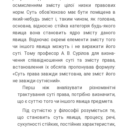
осмисленням змісту цілої низки правових
норм. Суть обов’язково має бути поміщена в
який-небудь зміст і, таким чином, як головна,
основна, відносно стійка категорія будь-якого
явища вона становить ядро змісту даного
явища. Водночас окремі елементи змісту того
чи іншого явища можуть і не виражати його
суті. Тому професор А. В. Сурілов для визна­
чення співвідношення суті та змісту права,
встановлення їх об­сягів пропонував формулу:
«Суть права завжди змістовна, але зміст його
не завжди сутнісний».
Перш ніж аналізувати різноманітні
трактування суті права, потрібно визначити,
що є суттю того чи іншого явища пред­мета.
Під сутністю у філософії розуміється те,
що стано­вить суть явища, процесу, речі,
сукупності стійких, по­стійних характеристик,