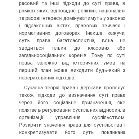
расовий та інші підходи до суті пра­ва, в
рамках яких, відповідно, релігійні, національні
та расові інтереси домінуватимуть у законах
і підзаконних актах, пра­вових звичаях і
нормативних договорах. Інакше кажучи,
суть права багатоаспектна, вона не
зводиться тільки до класових або
загальносоціальних коренів. Тому по суті
права залежно від історичних умов на
перший план може виходити будь-який з
перерахованих підходів.
Сучасна теорія права і держави пропонує
також підходи до визначення суті права
через його соціальне призначення, яке
полягає в регулюванні суспільних відносин, в
організації управління суспільством.
Розкрити значення права для суспіль­ства і
конкретизувати його суть покликана