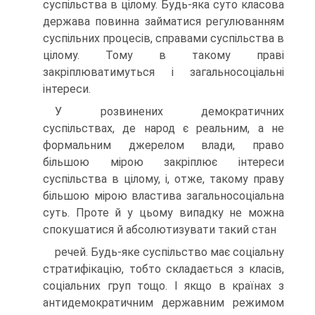
суспільства в цілому. Будь-яка суто класова
держава повинна займатися регулюванням
суспільних процесів, справами суспільства в
цілому. Тому в такому праві
закріплюватимуться і загальносоціальні
інтереси.
У розвинених демократичних
суспільствах, де народ є реаль­ним, а не
формальним джерелом влади, право
більшою мірою закріплює інтереси
суспільства в цілому, і, отже, такому праву
більшою мірою властива загальносоціальна
суть. Проте й у цьо­му випадку не можна
спокушатися й абсолютизувати такий стан
речей. Будь-яке суспільство має соціальну
стратифікацію, тобто складається з класів,
соціальних груп тощо. І якщо в країнах з
антидемократичним державним режимом