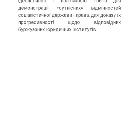
ідеологічною і політичною, тобто для
демонстрації «сут­нісних» відмінностей
соціалістичної держави і права, для дока­зу їх
прогресивності щодо відповідних
буржуазних юридичних інститутів.