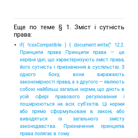
Еще по теме § 1. Зміст і сутність
права:
if( !cssCompatible ) { document.write(" 12.2.
Принципи права Принципи права — це
керівні ідеї, що характеризують зміст права,
його сутність і призначення в суспільстві. З
одного боку, вони виражають
закономірності права, а з другого — являють
собою найбільш загальні норми, що діють в
усій сфері правового регулювання і
поширюються на всіх суб'єктів. Ці норми
або прямо сформульовані в законі, або
виводяться із загального змісту
законодавства. Призначення принципів
права полягає в тому