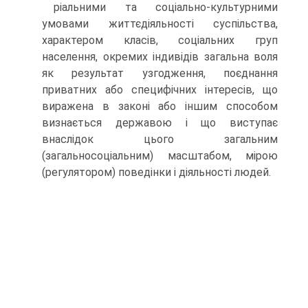
ріальними та соціально-культурними
умовами життє­діяльності суспільства,
характером класів, соціальних груп
населення, окремих індивідів загальна воля
як ре­зультат узгодження, поєднання
приватних або специфіч­них інтересів, що
виражена в законі або іншим способом
визнається державою і що виступає
внаслідок цього за­гальним
(загальносоціальним) масштабом, мірою
(регу­лятором) поведінки і діяльності людей.