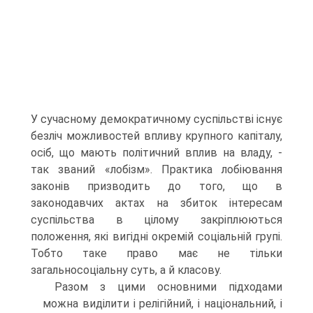
У сучасному демократичному суспільстві існує
безліч можливостей впливу крупного капіталу,
осіб, що мають політич­ний вплив на владу, -
так званий «лобізм». Практика лобіювання
законів призводить до того, що в
законодавчих актах на збиток інтересам
суспільства в цілому закріплюються
положення, які вигідні окремій соціальній групі.
Тобто таке право має не тільки
загальносоціальну суть, а й класову.
Разом з цими основними підходами
можна виділити і релі­гійний, і національний, і